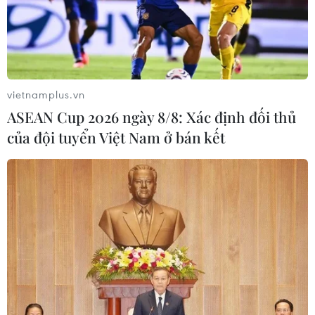
vietnamplus.vn
ASEAN Cup 2026 ngày 8/8: Xác định đối thủ
của đội tuyển Việt Nam ở bán kết
Lào Cai: Trên 530 triệu USD kim ngạch
xuất nhập khẩu qua cửa khẩu quý 1
05/04/2024 06:56
Tính riêng tháng 3/2024, tổng giá trị xuất, nhập khẩu,
mua bán, trao đổi hàng hoá qua các cửa khẩu ở Lào
Cai đạt trên 197 triệu USD, tăng 49,44% so với tháng
2/2024; tăng 40,78% so cùng kỳ năm trước.