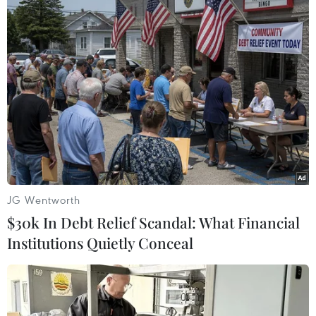
(TTXVN/Vietnam+)
JG Wentworth
$30k In Debt Relief Scandal: What Financial
Institutions Quietly Conceal
#Lào Cai
#cửa khẩu Lào Cai
#xuất nhập khẩu hàng hóa
#nông sản
#hải quan