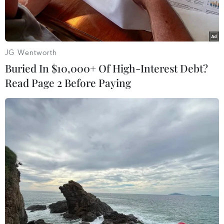
JG Wentworth
Buried In $10,000+ Of High-Interest Debt?
Read Page 2 Before Paying
Hoạt động xuất, nhập khẩu sôi động trong những tháng đầu
năm 2024 tại cửa khẩu quốc tế đường bộ số II Kim Thành.
(Ảnh: Quốc Khánh/TTXVN)
Theo thông tin từ Chi cục Hải quan cửa khẩu
Lào Cai, xuất nhập nhập hàng hóa qua cửa khẩu
Lào Cai từ đầu năm 2024 đến nay tăng khá