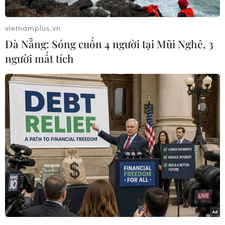
mạnh; trong đó, chủ yếu là các mặt hàng nông
sản.
vietnamplus.vn
Trị giá hàng hóa xuất nhập khẩu từ đầu năm
Đà Nẵng: Sóng cuốn 4 người tại Mũi Nghê, 3
2024 đến nay đạt 1,7 tỷ USD; trong đó hàng hóa
người mất tích
xuất khẩu đạt trên 1,2 tỷ USD và hàng hóa nhập
khẩu đạt gần 500 triệu USD.
Các mặt hàng xuất khẩu chủ yếu vẫn là gỗ ván
bóc, thanh long, dưa hấu, sầu riêng, mít, chuối,
chôm chôm, xoài, sắn… ; nhập khẩu chủ yếu
hoa, cây cảnh, rau củ quả tươi, than cốc, phân
bón.
Giá trị hàng nông sản xuất khẩu từ đầu năm
2024 đến nay đạt gần 1,2 tỷ USD, tăng 212% so
với cùng kỳ 2023. Giá trị hàng nông sản nhập
khẩu đạt gần 500 triệu USD, tăng 64% so với