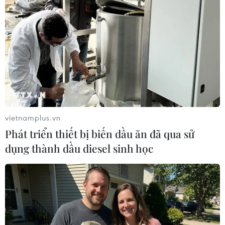
Lào Cai
Trung Quốc
Theo dõi VietnamPlus
vietnamplus.vn
Phát triển thiết bị biến dầu ăn đã qua sử
TIN LIÊN QUAN
dụng thành dầu diesel sinh học