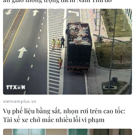
Libya tiến gần hơn tới mục tiêu khai
thác 2 triệu thùng dầu mỗi ngày
08/08/2026 00:12
Việt Nam khẳng định vị thế tại triển
lãm thương mại quốc tế của Ấn Độ
07/08/2026 23:08
Ngân hàng Trung ương Trung Quốc
mua thêm 20 tấn vàng trong tháng 7
vietnamplus.vn
07/08/2026 15:21
Vụ phế liệu bằng sắt, nhọn rơi trên cao tốc:
Tài xế xe chở mắc nhiều lỗi vi phạm
Chuyên gia quốc tế đánh giá tích cực