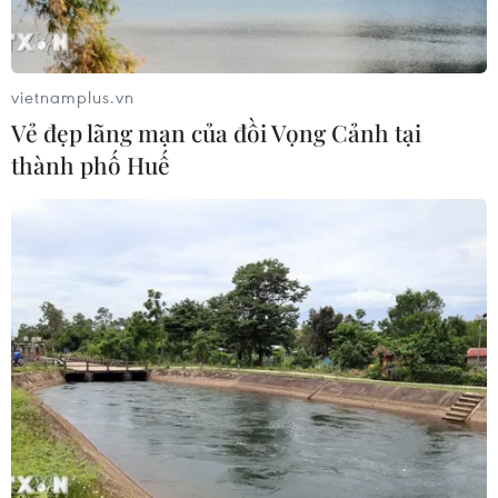
Hàn Quốc đầu tư xây “Thung lũng
K-Vietnam” gắn với hậu duệ dòng họ
vietnamplus.vn
Lý
Vẻ đẹp lãng mạn của đồi Vọng Cảnh tại
07/08/2026 06:30
thành phố Huế
Xem thêm
CƠ QUAN CHỦ QUẢN: THÔNG TẤN XÃ VIỆT NAM
Tổng Biên tập: TRẦN TIẾN DUẨN
Phó Tổng Biên tập: NGUYỄN THỊ TÁM, KHÚC THANH