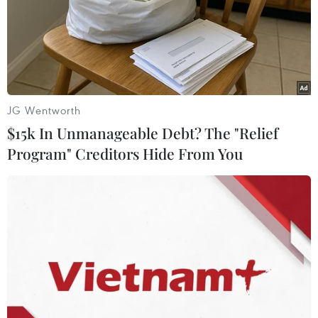
hồi với kết quả phụ thuộc phần lớn vào dịch bệnh và
hiệu quả của các phản ứng chính sách.
JG Wentworth
$15k In Unmanageable Debt? The "Relief
Program" Creditors Hide From You
Ứng cử viên Hàn Quốc rút khỏi cuộc đua
vào vị trí lãnh đạo WTO