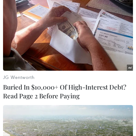
#Ngozi Okonjo-Iweala
#WTO
#COVID-19
#Cam kết
JG Wentworth
Buried In $10,000+ Of High-Interest Debt?
Theo dõi VietnamPlus
Read Page 2 Before Paying