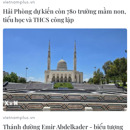
vietnamplus.vn
Hải Phòng dự kiến còn 780 trường mầm non,
tiểu học và THCS công lập
Người phụ nữ gốc Phi đầu tiên trở
thành Tổng giám đốc WTO
16/02/2021 02:04
Việc bà Ngozi Okonjo-Iweala ứng cử vào vị trí Tổng
giám đốc nhận được sự ủng hộ từ hầu hết các thành
viên WTO ngoại trừ Mỹ, khi đó còn dưới quyền Tổng
thống Donald Trump.
vietnamplus.vn
Thánh đường Emir Abdelkader - biểu tượng