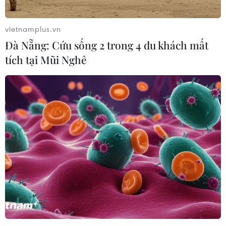
vietnamplus.vn
Đà Nẵng: Cứu sống 2 trong 4 du khách mất
tích tại Mũi Nghê
TIN CÙNG CHUYÊN MỤC
Xuất khẩu dệt may 7 tháng đạt trên
27 tỷ USD, duy trì đà tăng trưởng
09/08/2026 08:25