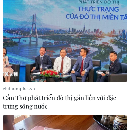
Bà Okonjo-Iweala là người phụ nữ đầu tiên và
là người gốc Phi đầu tiên lãnh đạo WTO. Vai trò
của tân Tổng giám đốc WTO sẽ tập trung vào
việc giúp khôi phục lòng tin và hình ảnh của tổ
chức này, vốn đang phải vật lộn với sự xáo trộn
lớn trong thương mại quốc tế do đại dịch
COVID-19 gây ra./.
(TTXVN/Vietnam+)
vietnamplus.vn
Cần Thơ phát triển đô thị gắn liền với đặc
trưng sông nước