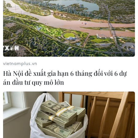
TIN LIÊN QUAN
vietnamplus.vn
Hà Nội đề xuất gia hạn 6 tháng đối với 6 dự
án đầu tư quy mô lớn
WTO: Lạc quan thận trọng với triển vọng
thương mại toàn cầu năm 2021
15/01/2021 06:47
WTO dự báo thương mại toàn cầu năm 2021 sẽ phục