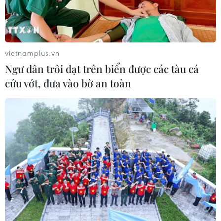
Libya tiến gần hơn tới mục tiêu khai
thác 2 triệu thùng dầu mỗi ngày
vietnamplus.vn
08/08/2026 00:12
Ngư dân trôi dạt trên biển được các tàu cá
cứu vớt, đưa vào bờ an toàn
Việt Nam khẳng định vị thế tại triển
lãm thương mại quốc tế của Ấn Độ
07/08/2026 23:08
Ngân hàng Trung ương Trung Quốc
mua thêm 20 tấn vàng trong tháng 7
07/08/2026 15:21