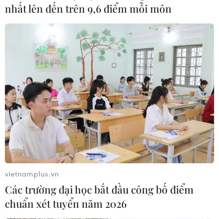
có thể đảm bảo được cho một năm mà lạm phát
nhất lên đến trên 9,6 điểm mỗi môn
tăng cao như thế này. Năm sau mới bắt đầu cải
cách tiền lương cho 10 năm sắp tới và vấn đề
này sẽ được thảo luận một cách chi tiết, sẽ đưa
ra những vấn đề cụ thể hơn.
Quy định một mức lương cứng cho từng khu vực
liệu có ổn không khi mà trượt giá, lạm phát tăng
cao?
Bà Trương Thị Mai:
Trước mắt tình hình kinh
tế của chúng ta vẫn chưa đạt được sự ổn định
thì công bố vùng là hợp lý vì từng vùng mức
vietnamplus.vn
sống còn đang tương đối chênh lệch. Trong
Các trường đại học bắt đầu công bố điểm
tương lai, phát triển kinh tế của các vùng sẽ có
chuẩn xét tuyển năm 2026
sự dịch chuyển ở mức độ nhất định, nhưng