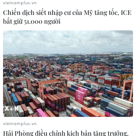
vietnamplus.vn
Chiến dịch siết nhập cư của Mỹ tăng tốc, ICE
bắt giữ 51.000 người
Thái Lan: Xả súng gây thương vong
tại trường học ở Nonthaburi
07/08/2026 05:12
Nghệ nhân Đặng Văn Hậu
thổi sức sống mới cho nghệ thuật tò
he truyền thống
07/08/2026 03:19
Xem thêm
vietnamplus.vn
Hải Phòng điều chỉnh kịch bản tăng trưởng,