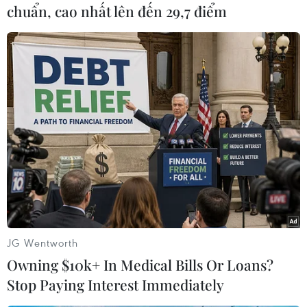
trợ cho các thỏa thuận, các thỏa ước lao động
chuẩn, cao nhất lên đến 29,7 điểm
tập thể có thể do người lao động hoặc do đại
diện cho người lao động ký kết trong quá trình
thương lượng với chủ sử dụng lao động. Nhà
nước phải quy định thang lương, bảng lương để
đăng ký kiểm tra kiểm soát như thế nào, hoặc
quy định về cách thức trả lương cũng là một
trong những vấn đề có thể xem xét trong quá
trình đảm bảo tính hợp lý trong trả tiền lương
cho người lao động.
Tôi thấy xung quanh vấn đề tiền lương và
tiền
lương tối thiểu
đối với người lao động trong quá
JG Wentworth
trình sửa đổi Luật Lao động lần này cũng phải
Owning $10k+ In Medical Bills Or Loans?
có một cái cụ thể hơn, phải rõ ràng hơn để
Stop Paying Interest Immediately
nhằm mục đích thỏa thuận của người lao động