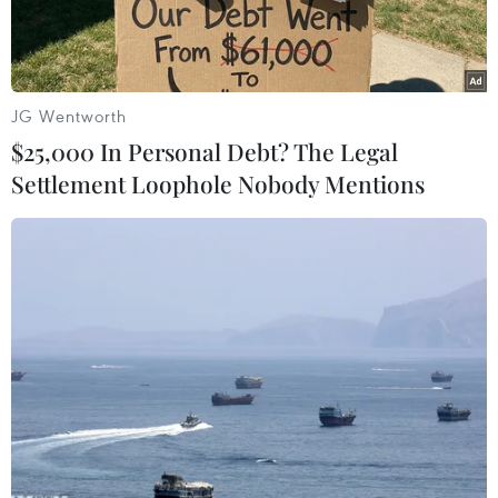
lao động.
Trả lời báo chí bên lề Quốc hội sáng ngày 26/10,
bà Trương Thị Mai, Chủ nhiệm Ủy ban các vấn
JG Wentworth
đề xã hội cho rằng, tiền lương tối thiểu phải
$25,000 In Personal Debt? The Legal
hướng tới một việc không để người chủ sử dụng
Settlement Loophole Nobody Mentions
lao động lạm dụng xem đó là lương tham chiếu
để quyết định. Hiện nay, đây là tình trạng
chung đối với các doanh nghiệp đặc biệt là đối
với các doanh nghiệp FDI, người ta sử dụng
lương tối thiểu như là lương tham chiếu, việc đó
Nhà nước phải can thiệp.
Hiện nay đang có sự tranh cãi về mức lương tối
thiểu cho người lao động, vậy theo bà lương tối
thiểu ở mức nào là hợp lý?