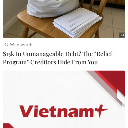
lý thì đó được xem như "lương mẫu." Trên cơ sở
đó người lao động có thông tin để biết rằng mức
lương hiện nay người chủ đang trả cho người ta
đã thực sự hợp lý hay chưa, đúng với thị trường
lao động ở khu vực đó hay chưa?
JG Wentworth
Tôi nghĩ những việc này bây giờ chúng ta chưa
$15k In Unmanageable Debt? The "Relief
làm nhưng sắp tới Nhà nước và tổ chức đại diện
Program" Creditors Hide From You
cho người lao động phải cố gắng làm, làm như
thế để người lao động mới có cơ sở hoặc là
người đại diện cho người lao động ngay tại từng
doanh nghiệp mới có cơ sở đưa ra các thỏa
thuận, đưa ra thương lượng hoặc để ký kết hợp
đồng lao động.
Có nghĩa là chúng ta dựa trên cơ sở mức sống