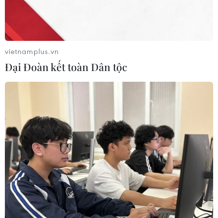
thực tế để tính lương?
Bà Trương Thị Mai:
Đúng như vậy và Nhà
nước phải làm việc này. Vì Nhà nước không làm
vietnamplus.vn
được việc này và tổ chức đại diện cho người lao
Đại Đoàn kết toàn Dân tộc
động ở cấp Trung ương không làm được việc
này thì người lao động rất là khó để quyết định
mức lương thỏa thuận trong một hợp đồng lao
động giữa người chủ lao động và người lao
động.
Như vậy thì có mâu thuẫn không vì người chủ thì
chỉ muốn trả thấp để giảm chi phí còn người lao
động lại muốn được hưởng lương cao?
Bà Trương Thị Mai:
Đúng như vậy, trong các