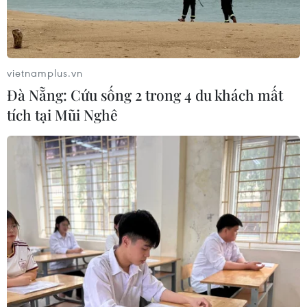
vietnamplus.vn
Đà Nẵng: Cứu sống 2 trong 4 du khách mất
tích tại Mũi Nghê
#Lương tối thiểu
#Doanh nghiệp
#Người lao động
Theo dõi VietnamPlus