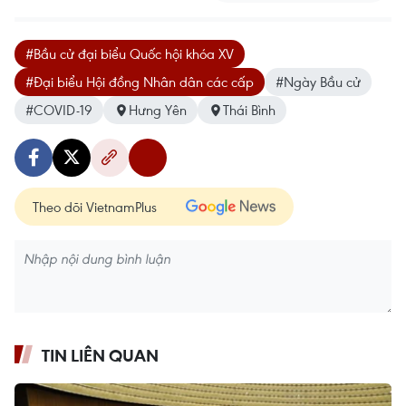
#Bầu cử đại biểu Quốc hội khóa XV
#Đại biểu Hội đồng Nhân dân các cấp
#Ngày Bầu cử
#COVID-19
Hưng Yên
Thái Bình
Theo dõi VietnamPlus
TIN LIÊN QUAN