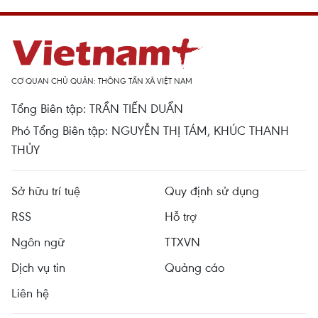
CƠ QUAN CHỦ QUẢN: THÔNG TẤN XÃ VIỆT NAM
Tổng Biên tập: TRẦN TIẾN DUẨN
Phó Tổng Biên tập: NGUYỄN THỊ TÁM, KHÚC THANH
THỦY
Sở hữu trí tuệ
Quy định sử dụng
RSS
Hỗ trợ
Ngôn ngữ
TTXVN
Dịch vụ tin
Quảng cáo
Liên hệ