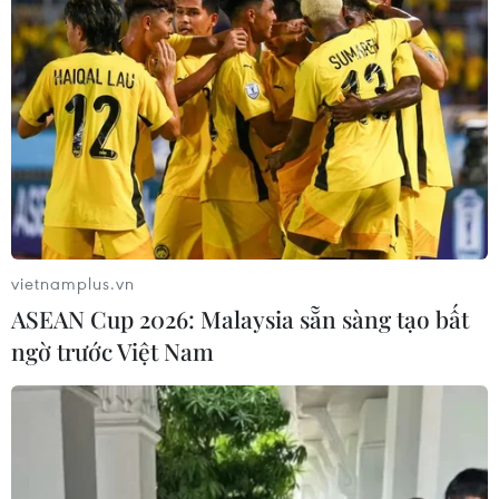
#Tăng trưởng xanh
#Chiến lược quốc gia
#Biến đổi khí hậu
Anh
Việt Nam
Theo dõi VietnamPlus
vietnamplus.vn
ASEAN Cup 2026: Malaysia sẵn sàng tạo bất
ngờ trước Việt Nam
TIN CÙNG CHUYÊN MỤC
Trung Quốc đẩy mạnh tài chính số,
từng bước phát triển nhân dân tệ kỹ
thuật số