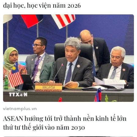
trưởng cácbon thấp; xanh hóa sản xuất và
đại học, học viện năm 2026
xanhhóa lối sống và tiêu dùng bền vững.
Dự thảo lấy ý kiến của đại diện các tổ chức
trong nước và quốc tế trên các vấnđề về dự toán
ngân sách, nguồn trong nước, quốc tế; những
điểm còn thiếu trongkế hoạch hành động tăng
trưởng xanh của các tỉnh, thành phố và vùng;
Lịch trìnhthông qua kế hoạch hành động và việc
chuẩn bị, thực hiện cho những dự án cụ thể.
Tại hội thảo, đại diện các tổ chức trong nước và
quốc tế cũng đã thảo luận tíchcực về dự thảo,
vietnamplus.vn
chia sẻ những đánh giá cũng như kinh nghiệm
ASEAN hướng tới trở thành nền kinh tế lớn
nhằm giúp hoàn thiệnhơn kế hoạch hành động
thứ tư thế giới vào năm 2030
của Việt Nam, qua đó đảm bảo cho một lộ trình