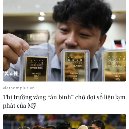
thực hiệnChiến lược quốc gia về tăng trưởng
xanh có hiệu quả trong thời gian tới./.
Thúy Hiền (TTXVN)
vietnamplus.vn
Thị trường vàng “án binh” chờ đợi số liệu lạm
phát của Mỹ