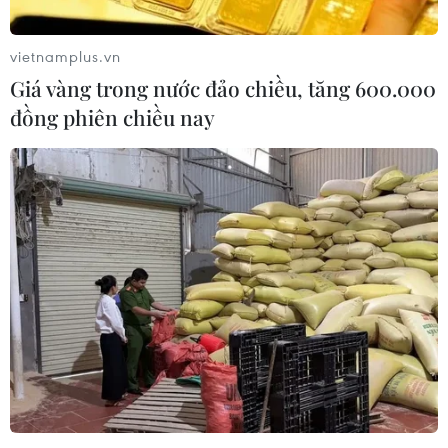
Rà soát, quản lý diện tích, phát triển
ngành hàng sầu riêng bền vững
vietnamplus.vn
10/08/2026 12:19
Giá vàng trong nước đảo chiều, tăng 600.000
đồng phiên chiều nay
Cần Thơ đặt mục tiêu trở thành
trung tâm kinh tế tầm thấp của khu
vực
10/08/2026 11:28
Phát triển nông nghiệp của
Indonesia mở ra tiềm năng hợp tác
với Việt Nam
10/08/2026 11:11