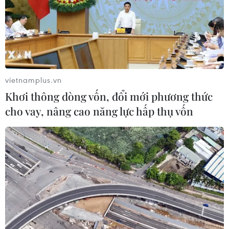
Vietcombank Tower: Tiêu chuẩn ESG
và sức hút trung tâm tài chính
10/08/2026 07:47
vietnamplus.vn
Khơi thông dòng vốn, đổi mới phương thức
Xem thêm
cho vay, nâng cao năng lực hấp thụ vốn
CƠ QUAN CHỦ QUẢN: THÔNG TẤN XÃ VIỆT NAM
Tổng Biên tập: TRẦN TIẾN DUẨN
Phó Tổng Biên tập: NGUYỄN THỊ TÁM, KHÚC THANH
THỦY