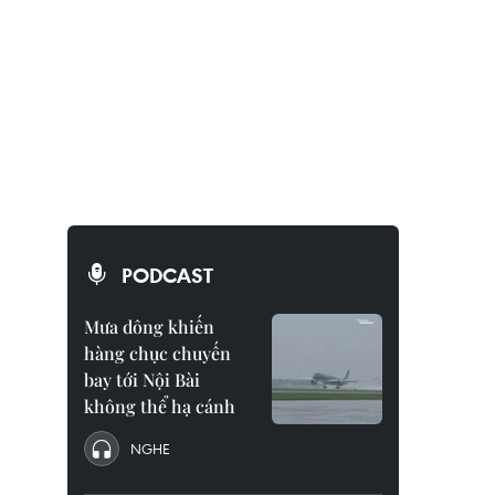
PODCAST
Mưa dông khiến
hàng chục chuyến
bay tới Nội Bài
không thể hạ cánh
NGHE