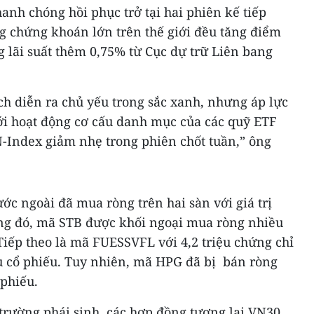
anh chóng hồi phục trở tại hai phiên kế tiếp
ng chứng khoán lớn trên thế giới đều tăng điểm
g lãi suất thêm 0,75% từ Cục dự trữ Liên bang
ịch diễn ra chủ yếu trong sắc xanh, nhưng áp lực
với hoạt động cơ cấu danh mục của các quỹ ETF
N-Index giảm nhẹ trong phiên chốt tuần,” ông
ớc ngoài đã mua ròng trên hai sàn với giá trị
ong đó, mã STB được khối ngoại mua ròng nhiều
 Tiếp theo là mã FUESSVFL với 4,2 triệu chứng chỉ
u cổ phiếu. Tuy nhiên, mã HPG đã bị bán ròng
 phiếu.
trường phái sinh, các hợp đồng tương lai VN30