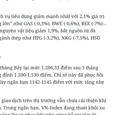
h vụ tiêu dùng giảm mạnh nhất với 2,1% giá trị
g lớn” như GAS (-0,3%), BWE (-0,6%), REE (-7%)...
nguyên vật liệu giảm 1,9%, bắt nguồn từ đà
ngành thép như HPG (-3,2%), NKG (-7,5%), HSG
h
tháng Bảy tại mức 1.206,33 điểm sau 3 tháng
 đỉnh 1.500-1.530 điểm. Chỉ số này đã phục hồi
g đáy ngắn hạn 1142-1145 điểm với mức tăng nhẹ
giao dịch trên thị trường vẫn chưa cải thiện khi
u. Trong ngắn hạn, VN-Index đang thoát khỏi xu
háng Tư và phục hồi trên vùng hỗ trợ tâm lý