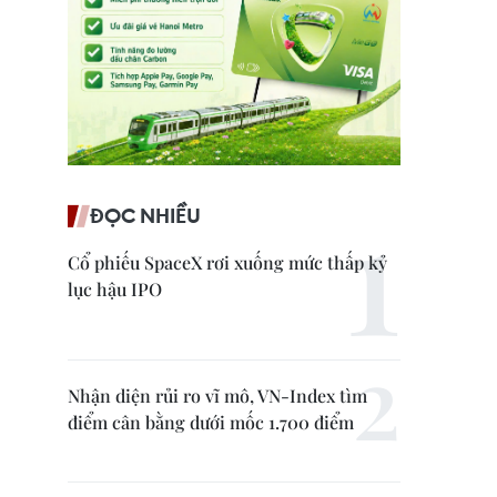
ĐỌC NHIỀU
Cổ phiếu SpaceX rơi xuống mức thấp kỷ
lục hậu IPO
Nhận diện rủi ro vĩ mô, VN-Index tìm
điểm cân bằng dưới mốc 1.700 điểm