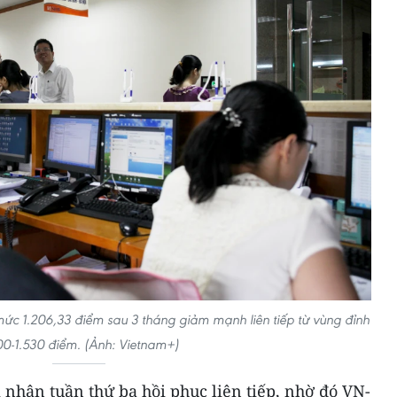
mức 1.206,33 điểm sau 3 tháng giảm mạnh liên tiếp từ vùng đỉnh
00-1.530 điểm. (Ảnh: Vietnam+)
nhận tuần thứ ba hồi phục liên tiếp, nhờ đó VN-