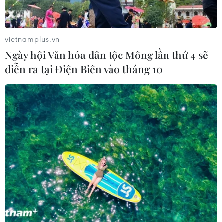
Tháo gỡ dứt điểm vướng mắc hiện
hữu dự án Nhà máy điện hạt nhân
Ninh Thuận
vietnamplus.vn
07/08/2026 09:27
Ngày hội Văn hóa dân tộc Mông lần thứ 4 sẽ
diễn ra tại Điện Biên vào tháng 10
Lún, nứt cục bộ tại Quảng trường lớn
nhất Tây Nguyên “đã được tính toán
trước”
07/08/2026 09:27
Từ ngày 9/8, cảnh báo nắng nóng
diện rộng ở khu vực Bắc Bộ và Trung
Bộ
07/08/2026 08:58