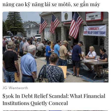
nâng cao kỹ năng lái xe môtô, xe gắn máy
Bình Thuận
Lâm Đồng
Theo dõi VietnamPlus
TIN LIÊN QUAN
JG Wentworth
$30k In Debt Relief Scandal: What Financial
Institutions Quietly Conceal