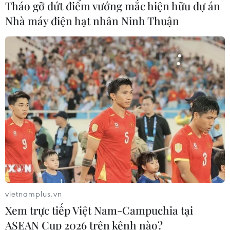
Tháo gỡ dứt điểm vướng mắc hiện hữu dự án
đường, 18 hành khách thoát nạn
Nhà máy điện hạt nhân Ninh Thuận
07/08/2026 08:39
Xem thêm
CƠ QUAN CHỦ QUẢN: THÔNG TẤN XÃ VIỆT NAM
Tổng Biên tập: TRẦN TIẾN DUẨN
Phó Tổng Biên tập: NGUYỄN THỊ TÁM, KHÚC THANH
vietnamplus.vn
THỦY
Xem trực tiếp Việt Nam-Campuchia tại
ASEAN Cup 2026 trên kênh nào?
Sở hữu trí tuệ
Quy định sử dụng