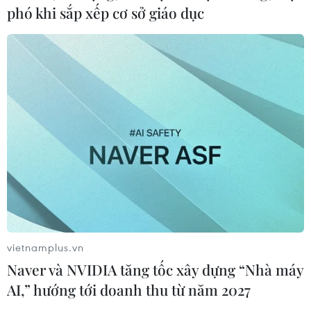
07/08/2026 12:30
phó khi sắp xếp cơ sở giáo dục
Bảo mẫu tại cơ sở mầm non thừa
nhận hành vi bạo hành hai trẻ
07/08/2026 12:27
Bảo đảm chính xác, công khai điểm
chuẩn tuyển sinh các trường quân
đội
07/08/2026 12:26
vietnamplus.vn
Phát hiện đối tượng tàng trữ trái
Naver và NVIDIA tăng tốc xây dựng “Nhà máy
phép vũ khí quân dụng
AI,” hướng tới doanh thu từ năm 2027
07/08/2026 12:25