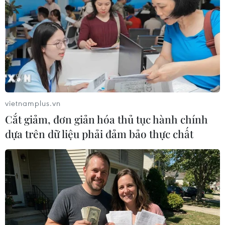
vietnamplus.vn
Cắt giảm, đơn giản hóa thủ tục hành chính
dựa trên dữ liệu phải đảm bảo thực chất
Thanh niên 9X bất ngờ dùng dao xông vào
ngân hàng uy hiếp xin tiền
13/08/2018 12:06