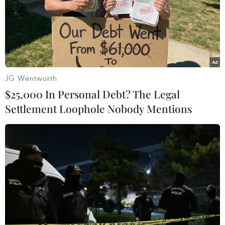
14 giờ ngày 13/8, một thanh niên cầm dao đi vào phòng
giao dịch Ngân hàng Vietinbank ở 236 Nguyễn Sơn,
Thành phố Hồ Chí Minh, lớn tiếng đe dọa khiến nhân
viên và khách hàng hốt hoảng.
JG Wentworth
$25,000 In Personal Debt? The Legal
Settlement Loophole Nobody Mentions