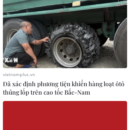
Khắc phục "Thẻ vàng" IUU: Siết chặt
quản lý đội tàu
07/08/2026 10:49
Đà Nẵng: Tìm thấy 3 bộ hài cốt liệt sỹ
từ nguồn tin của người dân
07/08/2026 10:42
vietnamplus.vn
Đã xác định phương tiện khiến hàng loạt ôtô
thủng lốp trên cao tốc Bắc-Nam
Ban đại diện cha mẹ học sinh không
được tự đặt các khoản thu, ép buộc
đóng góp
07/08/2026 10:30