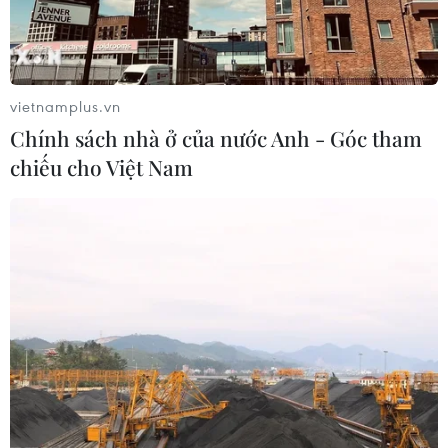
vietnamplus.vn
Chính sách nhà ở của nước Anh - Góc tham
chiếu cho Việt Nam
TIN CÙNG CHUYÊN MỤC
Áp thấp nhiệt đới trên vịnh Bắc Bộ sẽ
gây ảnh hưởng thế nào tới Việt Nam?
07/08/2026 14:38
Cảnh sát giao thông triển khai chiến
dịch nâng cao kỹ năng lái xe môtô, xe