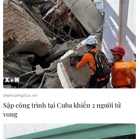
Hai người trọng thương do cây đổ
ngang đường đè trúng
07/08/2026 12:16
Cảnh báo lũ trên lưu vực sông Thao
tại trạm Yên Bái
07/08/2026 11:51
vietnamplus.vn
Sập công trình tại Cuba khiến 2 người tử
Gỡ khó khăn triển khai dự án trọng
vong
điểm quốc gia hồ Ka Pét
07/08/2026 11:24