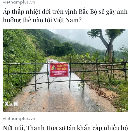
vietnamplus.vn
Áp thấp nhiệt đới trên vịnh Bắc Bộ sẽ gây ảnh
hưởng thế nào tới Việt Nam?
Nghệ An: Khởi tố, bắt tạm giam đối tượng
ngáo đá ném con xuống đất
02/12/2018 02:44
Sáng 2/12, Công an thành phố Vinh (Nghệ An) cho biết
đã ra quyết định khởi tố, bắt tạm giam Lê Ngọc Hà,
sinh năm 1985, trú tại phường Hồng Sơn (thành phố
Vinh) để điều tra về tội giết người.
vietnamplus.vn
Nứt núi, Thanh Hóa sơ tán khẩn cấp nhiều hộ