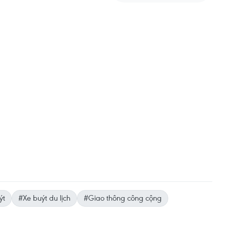
ýt
#Xe buýt du lịch
#Giao thông công cộng