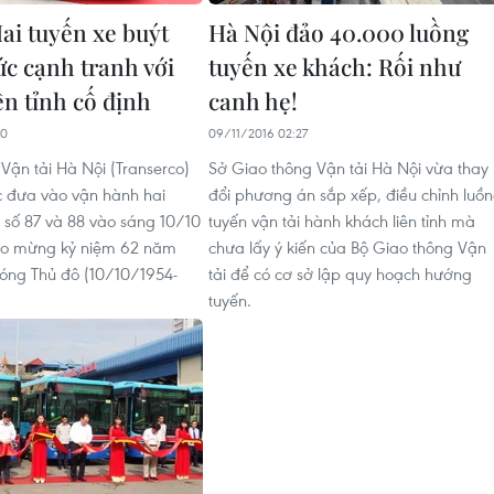
ai tuyến xe buýt
Hà Nội đảo 40.000 luồng
ức cạnh tranh với
tuyến xe khách: Rối như
iên tỉnh cố định
canh hẹ!
20
09/11/2016 02:27
Vận tải Hà Nội (Transerco)
Sở Giao thông Vận tải Hà Nội vừa thay
c đưa vào vận hành hai
đổi phương án sắp xếp, điều chỉnh luồ
t số 87 và 88 vào sáng 10/10
tuyến vận tải hành khách liên tỉnh mà
ào mừng kỷ niệm 62 năm
chưa lấy ý kiến của Bộ Giao thông Vận
óng Thủ đô (10/10/1954-
tải để có cơ sở lập quy hoạch hướng
tuyến.