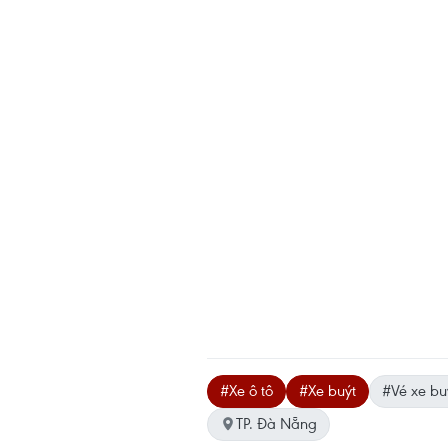
#Xe ô tô
#Xe buýt
#Vé xe bu
TP. Đà Nẵng