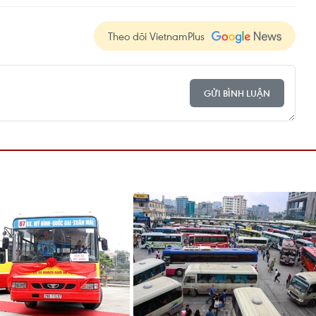
Theo dõi VietnamPlus
GỬI BÌNH LUẬN