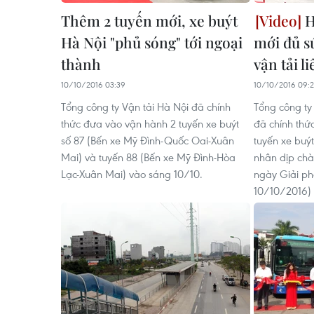
Thêm 2 tuyến mới, xe buýt
H
Hà Nội "phủ sóng" tới ngoại
mới đủ s
thành
vận tải l
10/10/2016 03:39
10/10/2016 09:
Tổng công ty Vận tải Hà Nội đã chính
Tổng công ty 
thức đưa vào vận hành 2 tuyến xe buýt
đã chính thứ
số 87 (Bến xe Mỹ Đình-Quốc Oai-Xuân
tuyến xe buý
Mai) và tuyến 88 (Bến xe Mỹ Đình-Hòa
nhân dịp ch
Lạc-Xuân Mai) vào sáng 10/10.
ngày Giải ph
10/10/2016)