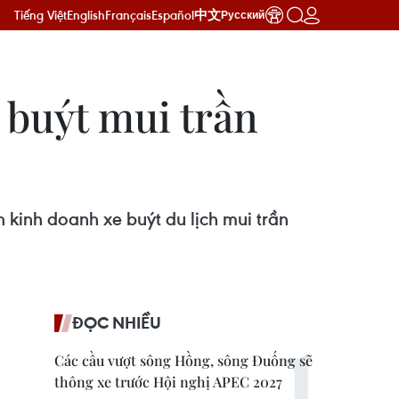
Tiếng Việt
English
Français
Español
中文
Русский
 buýt mui trần
kinh doanh xe buýt du lịch mui trần
ĐỌC NHIỀU
Các cầu vượt sông Hồng, sông Đuống sẽ
thông xe trước Hội nghị APEC 2027