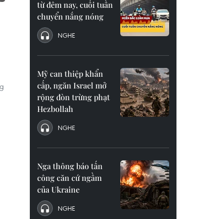
từ đêm nay, cuối tuần
chuyển nắng nóng
NGHE
Mỹ can thiệp khẩn
cấp, ngăn Israel mở
ng
rộng đòn trừng phạt
Hezbollah
NGHE
Nga thông báo tấn
công căn cứ ngầm
của Ukraine
NGHE