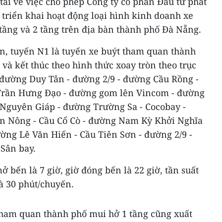
tải về việc cho phép Công ty cổ phần Đầu tư phát
triển khai hoạt động loại hình kinh doanh xe
1 tầng và 2 tầng trên địa bàn thành phố Đà Nẵng.
n, tuyến N1 là tuyến xe buýt tham quan thành
 và kết thúc theo hình thức xoay tròn theo trục
 đường Duy Tân - đường 2/9 - đường Cầu Rồng -
rần Hưng Đạo - đường gom lên Vincom - đường
Nguyên Giáp - đường Trường Sa - Cocobay -
n Nông - Cầu Cổ Cò - đường Nam Kỳ Khởi Nghĩa
ờng Lê Văn Hiến - Cầu Tiên Sơn - đường 2/9 -
 Sân bay.
ở bến là 7 giờ, giờ đóng bến là 22 giờ, tần suất
là 30 phút/chuyến.
tham quan thành phố mui hở 1 tầng cũng xuất