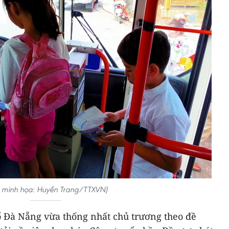
 minh họa: Huyền Trang/TTXVN)
 Đà Nẵng vừa thống nhất chủ trương theo đề