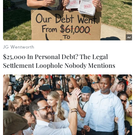
Katherine Tai nhất trí triển khai
hiệu quả khuôn khổ quan hệ Đối
tác Chiến lược toàn diện, nhất là
lĩnh vực kinh tế, thương mại, đầu
tư.
JG Wentworth
$25,000 In Personal Debt? The Legal
(TTXVN/Vietnam+)
Settlement Loophole Nobody Mentions