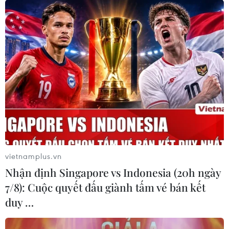
Hai nước Việt Nam và Hoa Kỳ thúc đẩy hợp
tác trong những lĩnh vực mới
27/03/2024 12:45
Phó Thủ tướng mong muốn trong thời gian tới, Việt Nam
và Hoa Kỳ hợp tác thực chất, sâu sắc trên các lĩnh vực
tương xứng với tầm cao của khuôn khổ quan hệ Đối tác
Chiến lược Toàn diện.
vietnamplus.vn
Nhận định Singapore vs Indonesia (20h ngày
7/8): Cuộc quyết đấu giành tấm vé bán kết
duy …