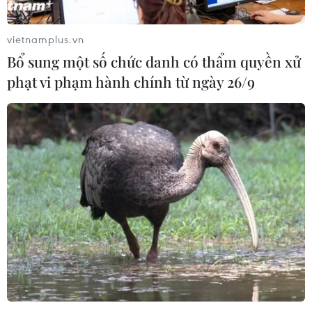
Hoa Kỳ Jennifer Wicks
Tổng Bí thư, Chủ tịch nước tiếp Tư lệnh Bộ Chỉ
vietnamplus.vn
huy Thái Bình Dương Hoa Kỳ
Bổ sung một số chức danh có thẩm quyền xử
Tổng Bí thư, Chủ tịch nước Tô Lâm tiếp
phạt vi phạm hành chính từ ngày 26/9
Tư lệnh Bộ Chỉ huy Thái Bình Dương Hoa Kỳ
Việt Nam-Hoa Kỳ thúc đẩy hợp tác
khắc phục hậu quả chiến tranh, giám định ADN
liệt sỹ
Đại tướng Nguyễn Tân Cương hội kiến Tư lệnh
Bộ Tư lệnh Thái Bình Dương của Hoa Kỳ