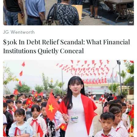
là trong lĩnh vực thương mại, đầu tư.
JG Wentworth
$30k In Debt Relief Scandal: What Financial
Institutions Quietly Conceal
Phó Chủ tịch Ủy ban Nhân dân Thành phố Hồ Chí Minh Võ Văn
Hoan (phải) tặng sách đối ngoại cho Thượng nghị sỹ Joseph
Nguyen. (Ảnh: Xuân Khu/TTXVN)
Sáng 11/4, ông Võ Văn Hoan, Phó Chủ tịch Ủy