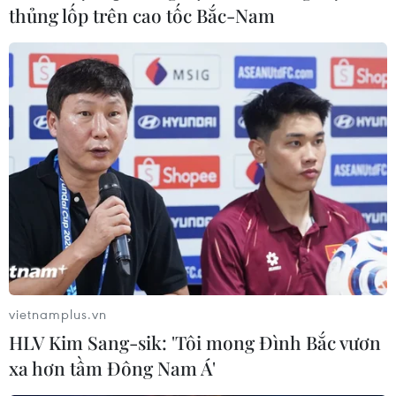
thủng lốp trên cao tốc Bắc-Nam
Hoa Kỳ Katherine Tai nhất trí triển khai hiệu quả khuôn
khổ quan hệ Đối tác Chiến lược toàn diện, nhất là lĩnh
vực kinh tế, thương mại, đầu tư.
vietnamplus.vn
HLV Kim Sang-sik: 'Tôi mong Đình Bắc vươn
xa hơn tầm Đông Nam Á'