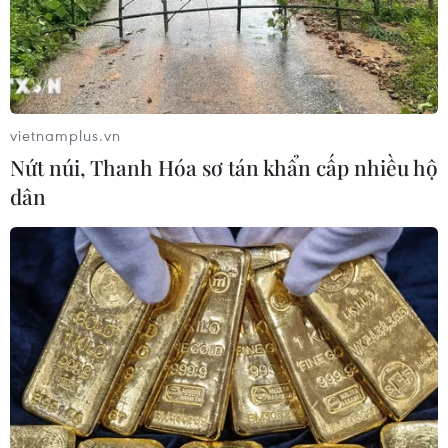
vietnamplus.vn
Nứt núi, Thanh Hóa sơ tán khẩn cấp nhiều hộ
dân