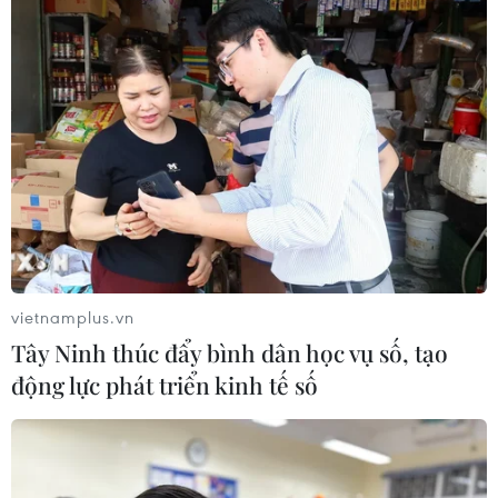
07/08/2026 11:51
Đồng Nai cần chuyển dịch thu hút
đầu tư sang tổ chức chuỗi giá trị
07/08/2026 11:18
Có 50 cơ sở kiểm nghiệm được GACC
chấp nhận phục vụ xuất khẩu mít,
sầu riêng
vietnamplus.vn
07/08/2026 10:27
Tây Ninh thúc đẩy bình dân học vụ số, tạo
động lực phát triển kinh tế số
Giá dầu tăng trước những lo ngại về
kế hoạch mở lại Eo biển Hormuz
07/08/2026 08:58