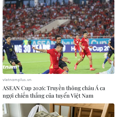
Quang cảnh buổi tiếp. (Ảnh: Xuân Khu/TTXVN)
vietnamplus.vn
Thượng nghị sỹ Joseph Nguyen cho biết đoàn
ASEAN Cup 2026: Truyền thông châu Á ca
đại biểu bang Washington đến Thành phố Hồ
ngợi chiến thắng của tuyển Việt Nam
Chí Minh lần này là đoàn công tác cấp địa
phương đầu tiên của Hoa Kỳ đến Việt Nam sau
khi hai nước nâng cấp quan hệ Đối tác Chiến