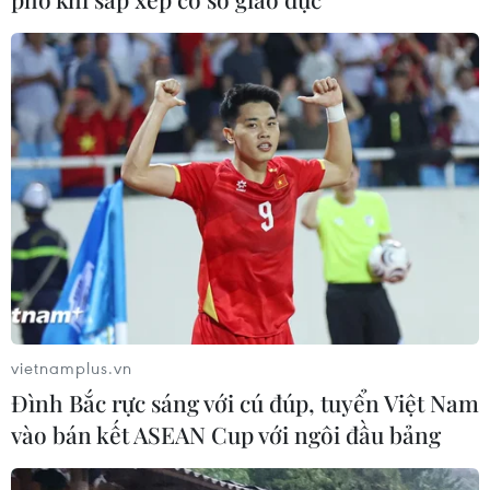
06/08/2026 14:03
Lâm Đồng vào cao điểm vụ cá Nam,
ngư dân phấn khởi vươn khơi
06/08/2026 09:06
Giá dầu tăng khi nhà đầu tư thận
trọng trước tình hình Trung Đông
06/08/2026 09:03
vietnamplus.vn
Đình Bắc rực sáng với cú đúp, tuyển Việt Nam
Xem thêm
vào bán kết ASEAN Cup với ngôi đầu bảng