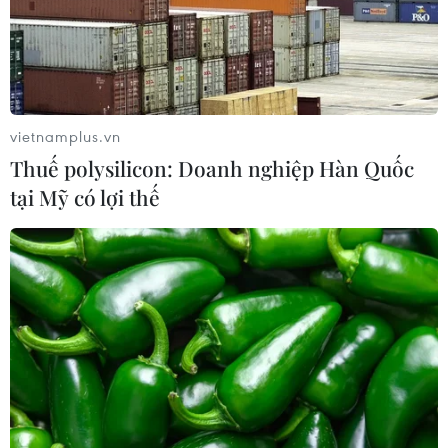
Hàn Quốc đầu tư xây “Thung lũng
K-Vietnam” gắn với hậu duệ dòng họ
Lý
07/08/2026 06:30
vietnamplus.vn
Liên kết "ba nhà": Động lực thúc đẩy
Thuế polysilicon: Doanh nghiệp Hàn Quốc
đổi mới sáng tạo và nâng cao chất
tại Mỹ có lợi thế
lượng FDI
07/08/2026 05:48
BSR phối trộn thành công dầu Diesel
sinh học B5 và B10
07/08/2026 05:02
Cà Mau quảng bá thương hiệu, kết