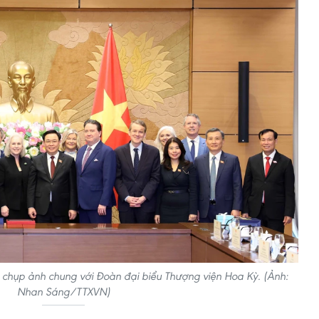
 chụp ảnh chung với Đoàn đại biểu Thượng viện Hoa Kỳ. (Ảnh:
Nhan Sáng/TTXVN)