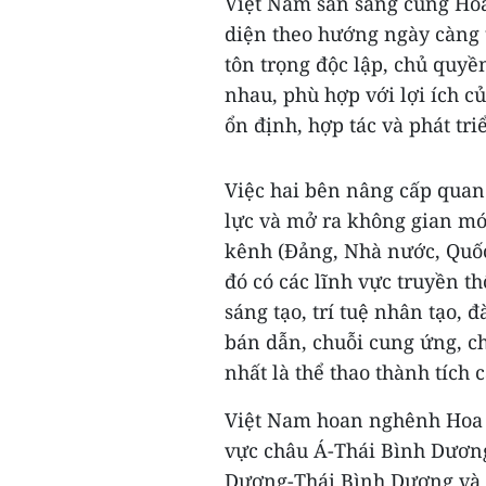
Việt Nam sẵn sàng cùng Hoa
diện theo hướng ngày càng t
tôn trọng độc lập, chủ quyền
nhau, phù hợp với lợi ích c
ổn định, hợp tác và phát tri
Việc hai bên nâng cấp quan 
lực và mở ra không gian mới
kênh (Đảng, Nhà nước, Quốc 
đó có các lĩnh vực truyền t
sáng tạo, trí tuệ nhân tạo, 
bán dẫn, chuỗi cung ứng, ch
nhất là thể thao thành tích 
Việt Nam hoan nghênh Hoa K
vực châu Á-Thái Bình Dươn
Dương-Thái Bình Dương và c