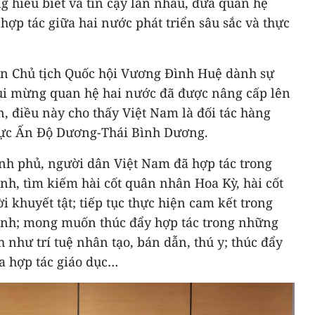
 hiểu biết và tin cậy lẫn nhau, đưa quan hệ
hợp tác giữa hai nước phát triển sâu sắc và thực
ơn Chủ tịch Quốc hội Vương Đình Huệ dành sự
vui mừng quan hệ hai nước đã được nâng cấp lên
n, điều này cho thấy Việt Nam là đối tác hàng
vực Ấn Độ Dương-Thái Bình Dương.
h phủ, người dân Việt Nam đã hợp tác trong
anh, tìm kiếm hài cốt quân nhân Hoa Kỳ, hài cốt
ời khuyết tật; tiếp tục thực hiện cam kết trong
ranh; mong muốn thúc đẩy hợp tác trong những
 như trí tuệ nhân tạo, bán dẫn, thú y; thúc đẩy
a hợp tác giáo dục…