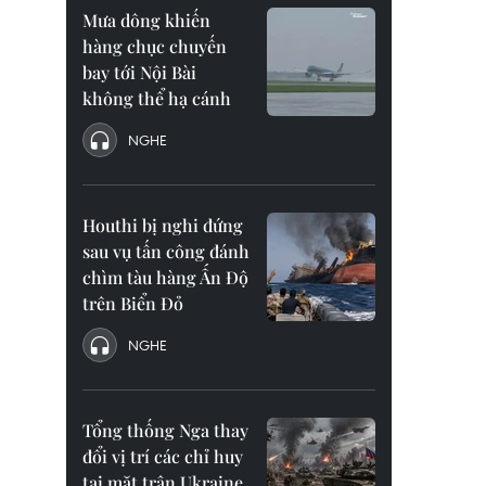
Mưa dông khiến
hàng chục chuyến
bay tới Nội Bài
không thể hạ cánh
NGHE
Houthi bị nghi đứng
sau vụ tấn công đánh
chìm tàu hàng Ấn Độ
trên Biển Đỏ
NGHE
Tổng thống Nga thay
đổi vị trí các chỉ huy
tại mặt trận Ukraine