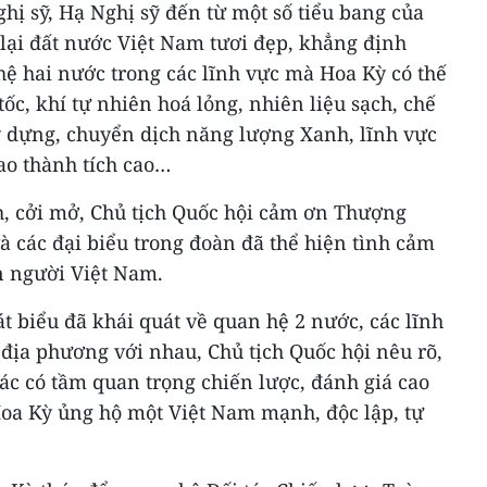
ghị sỹ, Hạ Nghị sỹ đến từ một số tiểu bang của
lại đất nước Việt Nam tươi đẹp, khẳng định
 hai nước trong các lĩnh vực mà Hoa Kỳ có thế
c, khí tự nhiên hoá lỏng, nhiên liệu sạch, chế
ây dựng, chuyển dịch năng lượng Xanh, lĩnh vực
ao thành tích cao…
, cởi mở, Chủ tịch Quốc hội cảm ơn Thượng
và các đại biểu trong đoàn đã thể hiện tình cảm
on người Việt Nam.
 biểu đã khái quát về quan hệ 2 nước, các lĩnh
địa phương với nhau, Chủ tịch Quốc hội nêu rõ,
tác có tầm quan trọng chiến lược, đánh giá cao
oa Kỳ ủng hộ một Việt Nam mạnh, độc lập, tự