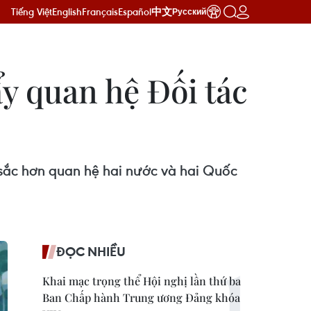
Tiếng Việt
English
Français
Español
中文
Русский
y quan hệ Đối tác
sắc hơn quan hệ hai nước và hai Quốc
ĐỌC NHIỀU
Khai mạc trọng thể Hội nghị lần thứ ba
Ban Chấp hành Trung ương Đảng khóa