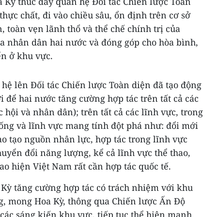
 Kỳ thúc đẩy quan hệ Đối tác Chiến lược Toàn
hực chất, đi vào chiều sâu, ổn định trên cơ sở
, toàn vẹn lãnh thổ và thể chế chính trị của
ủa nhân dân hai nước và đóng góp cho hòa bình,
ển ở khu vực.
hệ lên Đối tác Chiến lược Toàn diện đã tạo động
 để hai nước tăng cường hợp tác trên tất cả các
hội và nhân dân); trên tất cả các lĩnh vực, trong
hống và lĩnh vực mang tính đột phá như: đổi mới
đào tạo nguồn nhân lực, hợp tác trong lĩnh vực
uyển đổi năng lượng, kể cả lĩnh vực thể thao,
cao hiện Việt Nam rất cần hợp tác quốc tế.
ỳ tăng cường hợp tác có trách nhiệm với khu
g, mong Hoa Kỳ, thông qua Chiến lược Ấn Độ
ác sáng kiến khu vực, tiếp tục thể hiện mạnh