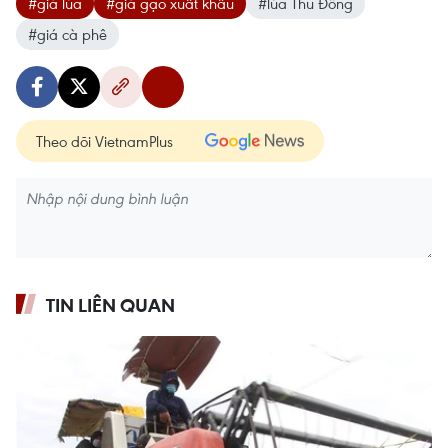
#giá lúa
#giá gạo xuất khẩu
#lúa Thu Đông
#giá cà phê
Theo dõi VietnamPlus
TIN LIÊN QUAN