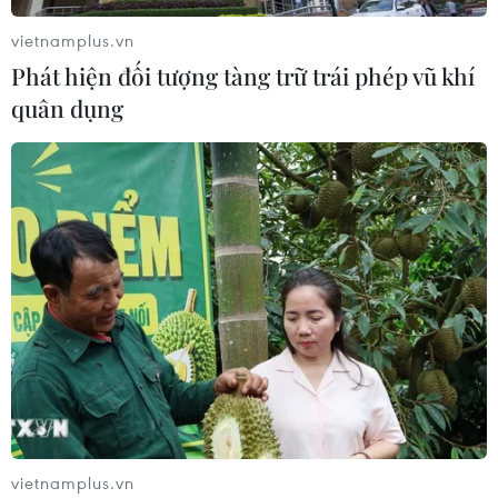
vietnamplus.vn
Phát hiện đối tượng tàng trữ trái phép vũ khí
Đảng Cộng hòa đề xuất dự luật trao
quân dụng
thêm thẩm quyền thuế quan cho ông
Trump
07/08/2026 00:33
Mỹ: Lãi suất thế chấp tăng lên mức
cao nhất kể từ tháng Bảy năm ngoái
07/08/2026 00:05
Google Wallet cho phép phụ huynh
thiết lập số dư an toàn của con cái
06/08/2026 23:44
vietnamplus.vn