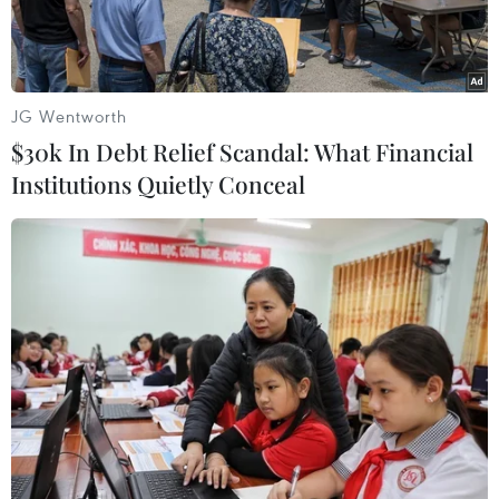
JG Wentworth
$30k In Debt Relief Scandal: What Financial
Institutions Quietly Conceal
Thu cân đối từ hoạt động xuất nhập khẩu của hai tháng ước
đạt 33.800 tỷ đồng và bằng 16,6% dự toán. (Ảnh: Vietnam+)
Ngày 7/3, Bộ Tài chính thông tin thực hiện thu
ngân sách Nhà nước trong tháng 2 ước đạt