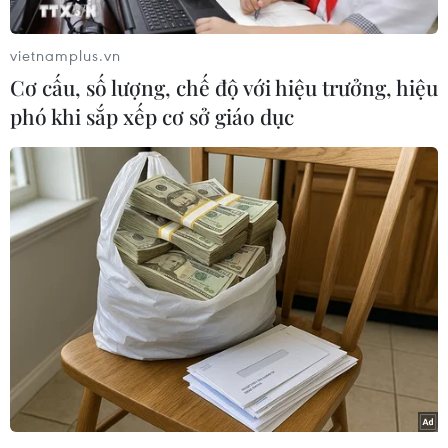
132.700 tỷ đồng, lũy kế thu hai tháng đầu năm
ước đạt 399.400 tỷ đồng, bằng 23,5% dự toán và
vietnamplus.vn
tăng 10,4% so cùng kỳ năm 2023. Trong số đó,
Cơ cấu, số lượng, chế độ với hiệu trưởng, hiệu
ngân sách Trung ương ước đạt 25,2% dự toán và
phó khi sắp xếp cơ sở giáo dục
ngân sách địa phương ước đạt 21,7% dự toán,
Về cơ cấu, thu nội địa trong tháng đạt 113.500 tỷ
đồng và hai tháng ước tính 355.800 tỷ đồng,
bằng 24,6% dự toán, tăng 14,6% so cùng kỳ. Bên
cạnh đó, thu từ dầu thô ước đạt 4.800 tỷ đồng,
luỹ kế hai tháng là 9.700 tỷ đồng, bằng 21,2% dự
toán, giảm 2,6% so cùng kỳ.
Mặt khác, thu cân đối từ hoạt động xuất nhập
khẩu của tháng ước đạt 14.300 tỷ đồng và lũy kế
thu hai tháng đạt 33.800 tỷ đồng (trong đó thu
thuế là 56.600 nghìn tỷ đồng và hoàn thuế giá trị