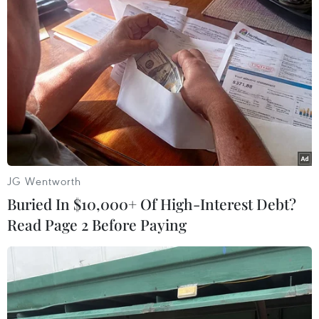
phương, chiếm 3,8% kế hoạch Thủ tướng Chính
phủ giao./.
(Vietnam+)
JG Wentworth
Buried In $10,000+ Of High-Interest Debt?
Read Page 2 Before Paying