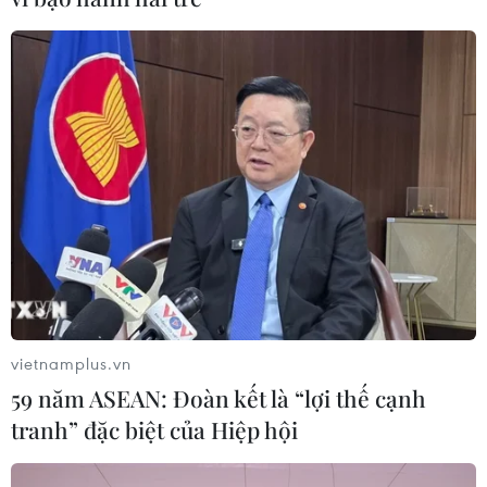
vietnamplus.vn
59 năm ASEAN: Đoàn kết là “lợi thế cạnh
tranh” đặc biệt của Hiệp hội