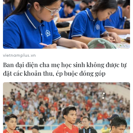
vietnamplus.vn
Ban đại diện cha mẹ học sinh không được tự
đặt các khoản thu, ép buộc đóng góp
TIN CÙNG CHUYÊN MỤC
Cơ cấu lại vốn nhà nước tại doanh
nghiệp gắn với mục tiêu tăng trưởng