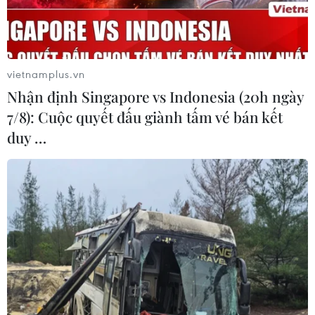
vietnamplus.vn
Nhận định Singapore vs Indonesia (20h ngày
7/8): Cuộc quyết đấu giành tấm vé bán kết
duy …
Thu ngân sách Nhà nước trong tháng Một
đạt gần 14% dự toán
01/02/2024 07:29
Tiến độ thu ngân sách Nhà nước trong tháng Một đạt
mức khá so dự toán và chủ yếu tập trung thu thuế thu
nhập doanh nghiệp, thuế thu nhập cá nhân và thuế giá