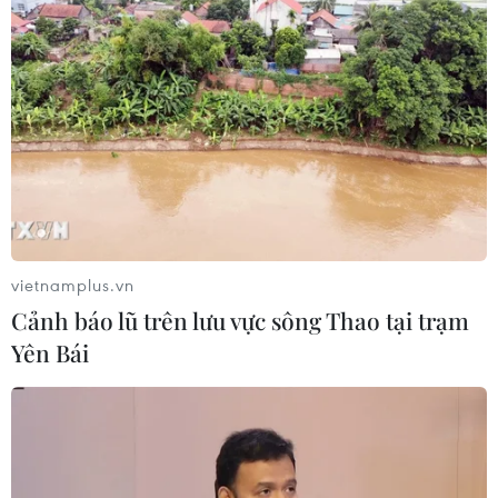
Lãi suất ngân hàng ngày 6/8: Kỳ hạn
3 tháng đang được mức lãi suất tối đa
06/08/2026 00:06
Mỹ phát tín hiệu ủng hộ ổn định
đồng won của Hàn Quốc
05/08/2026 23:26
vietnamplus.vn
Cảnh báo lũ trên lưu vực sông Thao tại trạm
Mỹ hoàn trả khoảng 100 tỷ USD thuế
Yên Bái
quan sau phán quyết của Tòa án Tối
cao
05/08/2026 22:58