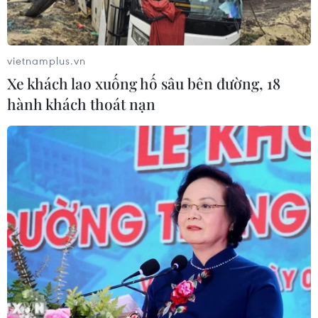
trị gia tăng.
vietnamplus.vn
Xe khách lao xuống hố sâu bên đường, 18
hành khách thoát nạn
Tin nóng 17/1: Vận động viên tiếp
tục tố vụ “móc túi ngân sách Nhà nước”