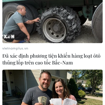
#Dự toán
#Thu ngân sách
#Dầu thô
#Đầu tư phát triển
#Thu thuế
#Bộ Tài chính
Theo dõi VietnamPlus
vietnamplus.vn
Đã xác định phương tiện khiến hàng loạt ôtô
thủng lốp trên cao tốc Bắc-Nam
TIN LIÊN QUAN