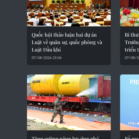
Quốc hội thảo luận hai dự án
Bí th
Luật về quân sự, quốc phòng và
Trưởn
Luật Dầu khí
triển
07/08/2026 23:06
07/08/20
Tăng cường năng lực ứng phó
Bế mạc