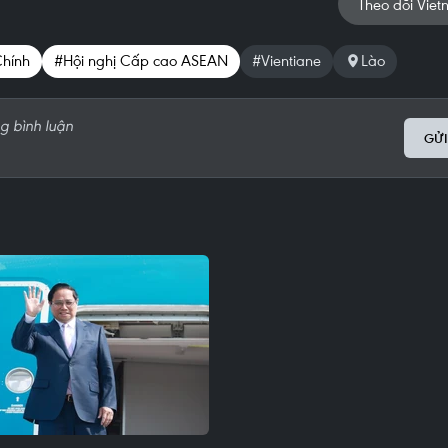
Theo dõi Viet
Chính
#Hội nghị Cấp cao ASEAN
#Vientiane
Lào
GỬI