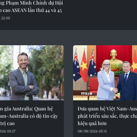
ng Phạm Minh Chính dự Hội
 cao ASEAN lần thứ 44 và 45
 22:00
 gia Australia: Quan hệ
Đưa quan hệ Việt Nam-Aus
am-Australia có độ tin cậy
phát triển sâu sắc, thực ch
trị cao
hiệu quả hơn
026 05:27
08/08/2026 05:13