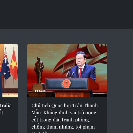
tralia
Chủ tịch Quốc hội Trần Thanh
ất,
Mẫn: Khẳng định vai trò nòng
cốt trong đấu tranh phòng,
chống tham nhũng, tội phạm