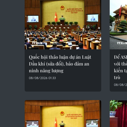
Quốc hội thảo luận dự án Luật
Để AS
Dầu khí (sửa đổi), bảo đảm an
với th
ninh năng lượng
kiến t
trò
08/08/2026 01:33
08/08/2