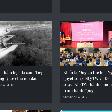
m thảm họa da cam: Tiếp
Khẩn trương cụ thể hóa N
ng lý, sẻ chia nỗi đau
quyết số 23-NQ/TW và Kết
số 49-KL/TW thành chươ
026 03:28
trình hành động
08/08/2026 03:23