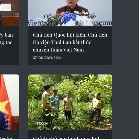
Ủy ban
Chủ tịch Quốc hội kiêm Chủ tịch
ng tác
Hạ viện Thái Lan kết thúc
chuyến thăm Việt Nam
07/08/2026 14:34
tralia
Chính phủ ban hành quy định