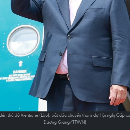
ến thủ đô Vientiane (Lào), bắt đầu chuyến tham dự Hội nghị Cấp ca
Dương Giang/TTXVN)