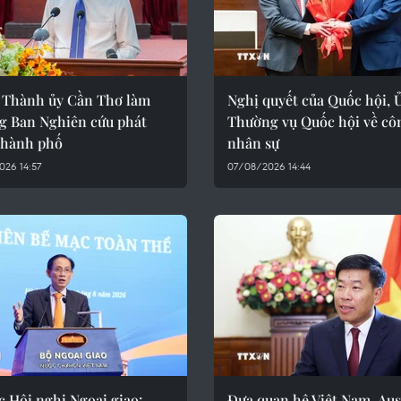
ư Thành ủy Cần Thơ làm
Nghị quyết của Quốc hội, 
g Ban Nghiên cứu phát
Thường vụ Quốc hội về cô
 thành phố
nhân sự
26 14:57
07/08/2026 14:44
 Hội nghị Ngoại giao:
Đưa quan hệ Việt Nam-Aus