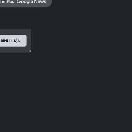
namPlus
 BÌNH LUẬN