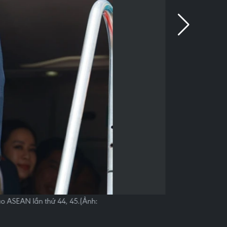
o ASEAN lần thứ 44, 45.(Ảnh: