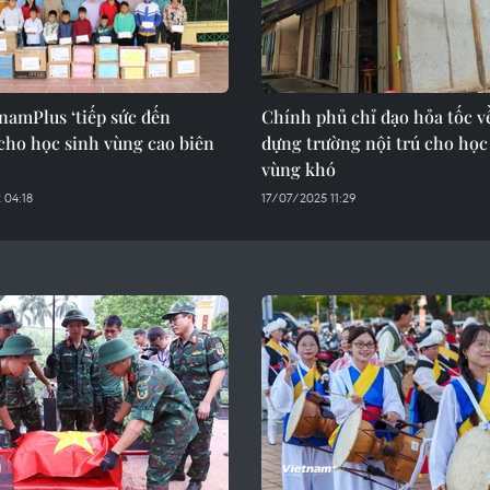
namPlus ‘tiếp sức đến
Chính phủ chỉ đạo hỏa tốc v
cho học sinh vùng cao biên
dựng trường nội trú cho học
vùng khó
 04:18
17/07/2025 11:29