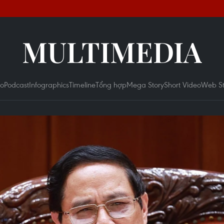
MULTIMEDIA
eo
Podcast
Infographics
Timeline
Tổng hợp
Mega Story
Short Video
Web St