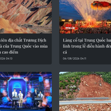
viên địa chất Trương Dịch
Làng cổ tại Trung Quốc lu
à của Trung Quốc vào mùa
linh trong lễ diễu hành đè
h cao điểm
cá
026 04:13
06/08/2026 04:11