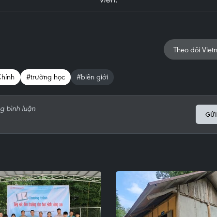
Theo dõi Viet
Chính
#trường học
#biên giới
GỬI