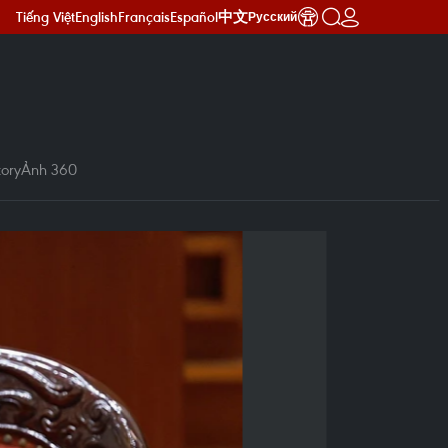
Tiếng Việt
English
Français
Español
中文
Русский
ory
Ảnh 360