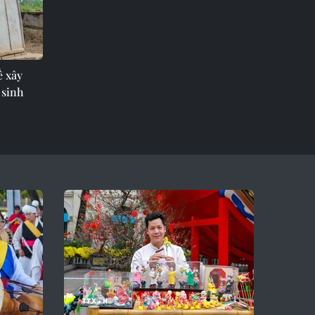
ề xây
 sinh