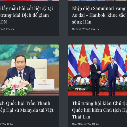
 lấy mẫu hài cốt liệt sỹ tại
Nhịp điệu Samulnori vang 
 trang Mai Dịch để giám
Áo dài - Hanbok 'khoe sắc'
ADN
sông Hàn
026 05:29
07/08/2026 04:39
ịch Quốc hội Trần Thanh
Thủ tướng hội kiến Chủ tị
ếp Đại sứ Malaysia tại Việt
Quốc hội kiêm Chủ tịch Hạ
Thái Lan
26 11:16
06/08/2026 10:42