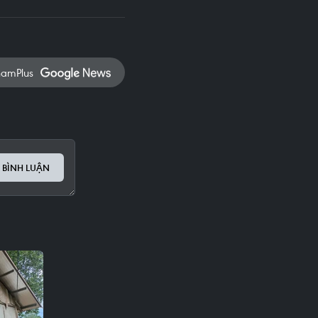
namPlus
 BÌNH LUẬN