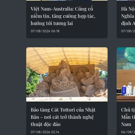
Việt Nam-Australia: Củng cố
Hà Nội
niềm tin, tăng cường hợp tác,
Nghĩa
hướng tới tương lai
định 
07/08/2026 06:18
07/08/2
Bảo tàng Cát Tottori của Nhật
Chủ t
Bản - nơi cát trở thành nghệ
Mẫn ti
thuật độc đáo
Nam
07/08/2026 02:14
06/08/20