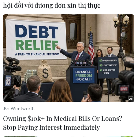
hội đối với đương đơn xin thị thực
Thủ tướng Phạm Minh Chính chủ trì Hội nghị về thực hiện mô
hình chính quyền địa phương 2 cấp và triển khai các dự án
trọng điểm vùng Đồng bằng sông Cửu Long. (Ảnh: Dương
Giang/TTXVN)
JG Wentworth
Owning $10k+ In Medical Bills Or Loans?
Stop Paying Interest Immediately