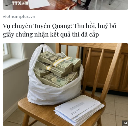
vietnamplus.vn
Vụ chuyên Tuyên Quang: Thu hồi, huỷ bỏ
giấy chứng nhận kết quả thi đã cấp
Thủ tướng Phạm Minh Chính chủ trì Hội nghị về thực hiện mô
hình chính quyền địa phương 2 cấp và triển khai các dự án
trọng điểm vùng Đồng bằng sông Cửu Long. (Ảnh: Dương
Giang/TTXVN)