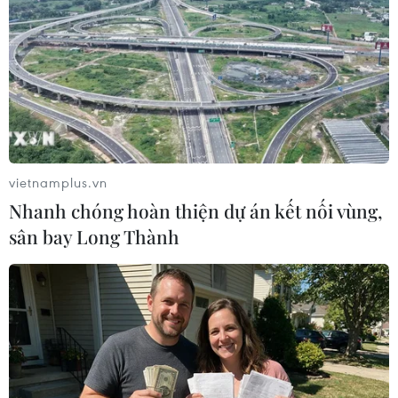
vietnamplus.vn
Nhanh chóng hoàn thiện dự án kết nối vùng,
sân bay Long Thành
Chính quyền 2 cấp: Cán bộ là cốt lõi thành
công của chính quyền đặc khu
09/07/2025 09:56
Mặc dù tuần làm việc đầu tiên diễn ra cơ bản suôn sẻ
trên tất cả các lĩnh vực, tuy nhiên, những khó khăn của
việc vận hành mô hình đặc khu đối với vùng biển đảo