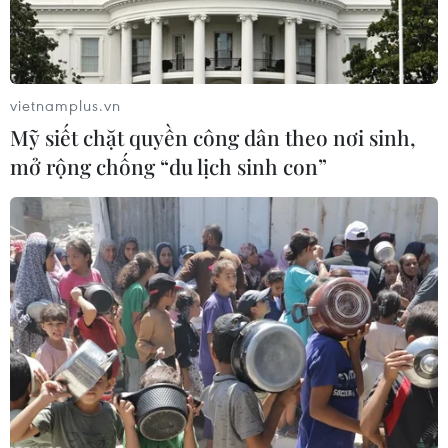
09/07/2025 09:52
Bộ trưởng Bộ Nội vụ nhấn mạnh việc vận hành chính
quyền địa phương 2 cấp trong 6 tháng cuối năm là
nhiệm vụ chính trị lớn, cần bám sát, theo dõi để kịp thời
vietnamplus.vn
phát hiện các khó khăn, vướng mắc.
Mỹ siết chặt quyền công dân theo nơi sinh,
mở rộng chống “du lịch sinh con”