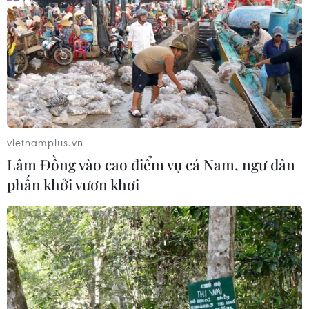
nhiều tuyến giao thông trước mùa
mưa bão
06/08/2026 02:23
Đẹp nao lòng sắc tím mùa
hoa súng trên dòng Ngô Đồng ở
Ninh Bình
vietnamplus.vn
06/08/2026 02:13
Lâm Đồng vào cao điểm vụ cá Nam, ngư dân
phấn khởi vươn khơi
Công nghệ Robot Da Vinci
nâng cao năng lực phẫu thuật
chuyên sâu tại Bệnh viện K
06/08/2026 02:13
Làng chài Ine và