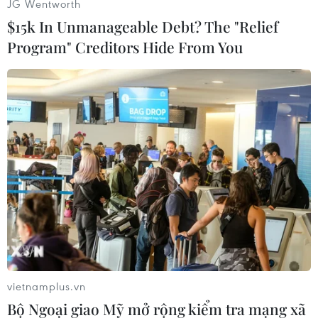
JG Wentworth
$15k In Unmanageable Debt? The "Relief
Program" Creditors Hide From You
Thủ tướng Phạm Minh Chính chủ trì Hội nghị về thực hiện mô
hình chính quyền địa phương 2 cấp và triển khai các dự án
trọng điểm vùng Đồng bằng sông Cửu Long. (Ảnh: Dương
Giang/TTXVN)
vietnamplus.vn
Bộ Ngoại giao Mỹ mở rộng kiểm tra mạng xã