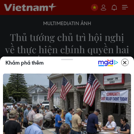
MULTIMEDIA
TIN ẢNH
Thủ tướng chủ trì hội nghị
về thực hiện chính quyền hai
cấp vùng ĐBSCL
Khám phá thêm
13/07/2025 01:41
Sáng 13/7, Thủ tướng Phạm Minh Chính chủ trì Hội
nghị về tình hình thực hiện mô hình chính quyền địa
phương hai cấp; tiến độ triển khai các dự án trọng
điểm vùng Đồng bằng sông Cửu Long.