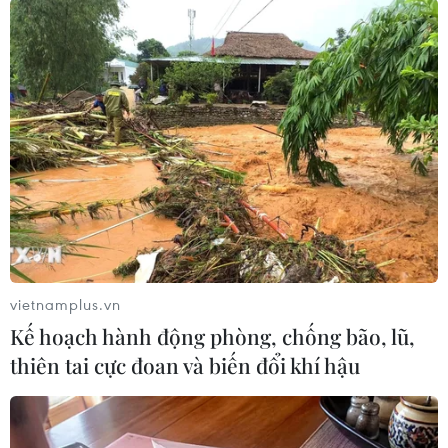
Hội nghị về thực hiện chính quyền địa phương hai cấp và triển
khai dự án trọng điểm vùng Đồng bằng sông Cửu Long. (Ảnh:
Dương Giang/TTXVN)
(TTXVN/Vietnam+)
vietnamplus.vn
Kế hoạch hành động phòng, chống bão, lũ,
thiên tai cực đoan và biến đổi khí hậu