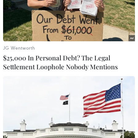
đã xuất hiện.
JG Wentworth
$25,000 In Personal Debt? The Legal
Settlement Loophole Nobody Mentions
Sẽ tổ chức hội nghị gỡ khó cho vận hành
chính quyền địa phương 2 cấp trước 17/7