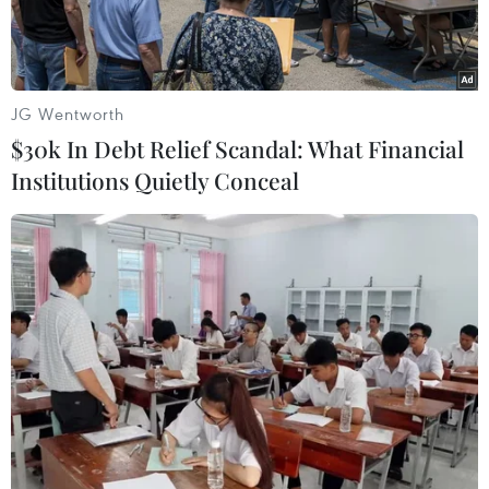
JG Wentworth
$30k In Debt Relief Scandal: What Financial
Institutions Quietly Conceal
Thủ tướng Phạm Minh Chính chủ trì Hội nghị về thực hiện mô
hình chính quyền địa phương 2 cấp và triển khai các dự án
trọng điểm vùng Đồng bằng sông Cửu Long. (Ảnh: Dương
Giang/TTXVN)