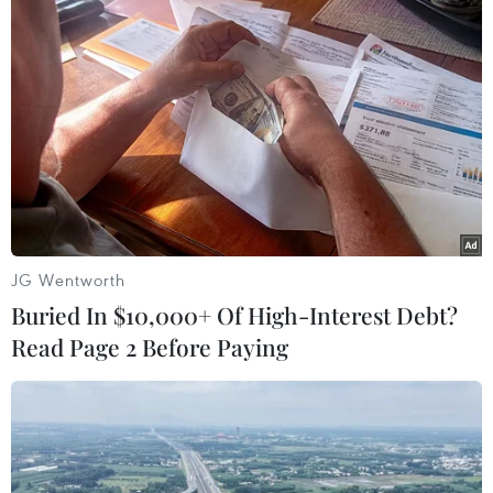
#Thủ tướng Phạm Minh Chính
#Vùng Đồng bằng Sông Cửu Long
#Chính quyền 2 cấp
#Dự án giao thông trọng điểm
TP. Cần Thơ
Theo dõi VietnamPlus
JG Wentworth
Buried In $10,000+ Of High-Interest Debt?
Read Page 2 Before Paying
TIN LIÊN QUAN