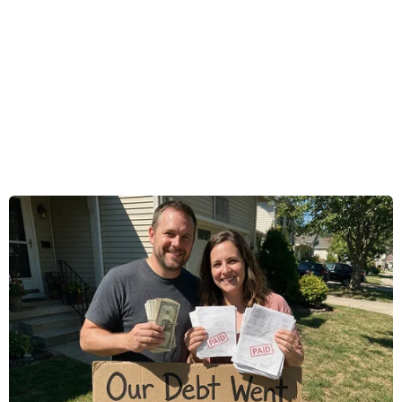
Thủ tướng Canada Justin Trudeau cho biết nước
này vẫn đang thảo luận với Mỹ về việc ký kết
Hiệp định Mỹ-Mexico-Canada (USMCA), phiên
bản mới của Hiệp định Thương mại Tự do Bắc
Mỹ (NAFTA) bên lề hội nghị trên.
Trong khi đó, theo cố vấn kinh tế của Tổng
thống Mỹ Donald Trump, ông Larry Kudlow, các
đại diện của Canada và Mỹ sẽ ký USMCA vào
ngày 30/11 tới tại thủ đô Buenos Aires của
Argentina.
Trước đó, người phát ngôn Chính phủ Canada
cũng tuyên bố với báo giới rằng Canada chưa
khẳng định việc ký kết USMCA và Ottawa vẫn
đang làm việc để lên khung cho sự kiện này.
Hiện vẫn chưa rõ quan chức nào sẽ đại diện cho