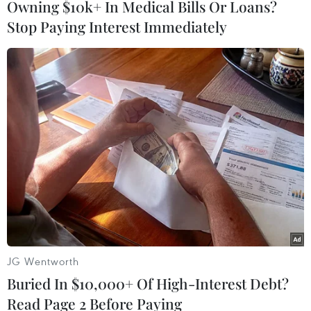
Owning $10k+ In Medical Bills Or Loans?
Stop Paying Interest Immediately
#Du học
#Thủ tướng Canada
#Justin Trudeau
#Hiệp định Mỹ-Mexico-Canada
#USMCA
#Hiệp định Thương mại Tự do Bắc Mỹ
#NAFTA
#Tổng thống Mỹ
#Donald Trump
#VietnamPlus
#G20
Canada
Theo dõi VietnamPlus
JG Wentworth
Buried In $10,000+ Of High-Interest Debt?
Read Page 2 Before Paying