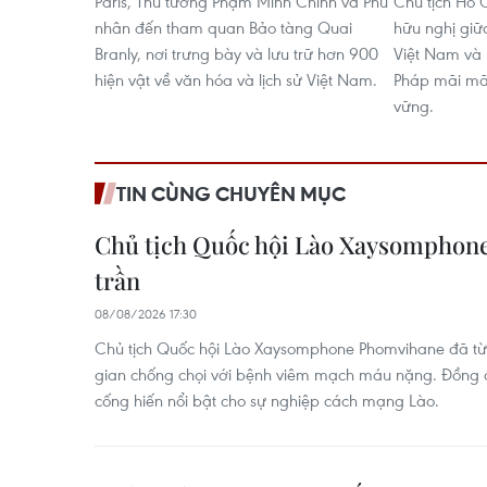
Paris, Thủ tướng Phạm Minh Chính và Phu
Chủ tịch Hồ 
nhân đến tham quan Bảo tàng Quai
hữu nghị giữ
Branly, nơi trưng bày và lưu trữ hơn 900
Việt Nam và P
hiện vật về văn hóa và lịch sử Việt Nam.
Pháp mãi mãi
vững.
TIN CÙNG CHUYÊN MỤC
Chủ tịch Quốc hội Lào Xaysomphon
trần
08/08/2026 17:30
Chủ tịch Quốc hội Lào Xaysomphone Phomvihane đã từ t
gian chống chọi với bệnh viêm mạch máu nặng. Đồng ch
cống hiến nổi bật cho sự nghiệp cách mạng Lào.