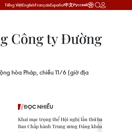
Tiếng Việt
English
Français
Español
中文
Русский
g Công ty Đường
ng hòa Pháp, chiều 11/6 (giờ địa
ĐỌC NHIỀU
Khai mạc trọng thể Hội nghị lần thứ ba
Ban Chấp hành Trung ương Đảng khóa