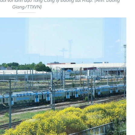
đổi với lãnh đạo Tổng Công ty Đường sắt Pháp. (Ảnh: Dương
Giang/TTXVN)