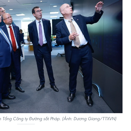
m Tổng Công ty Đường sắt Pháp. (Ảnh: Dương Giang/TTXVN)