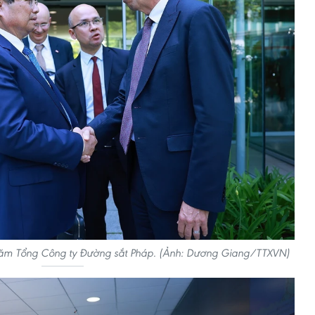
hăm Tổng Công ty Đường sắt Pháp. (Ảnh: Dương Giang/TTXVN)