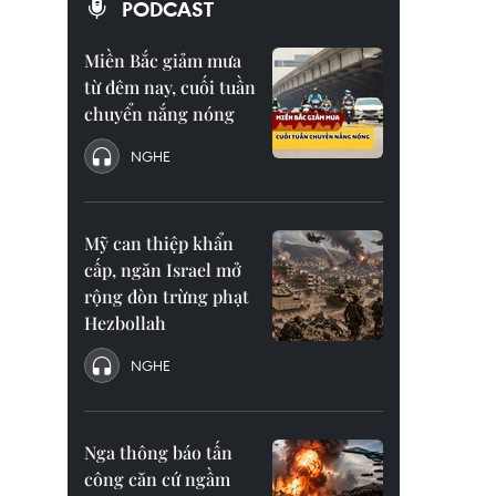
PODCAST
Miền Bắc giảm mưa
từ đêm nay, cuối tuần
chuyển nắng nóng
NGHE
Mỹ can thiệp khẩn
cấp, ngăn Israel mở
rộng đòn trừng phạt
Hezbollah
NGHE
Nga thông báo tấn
công căn cứ ngầm