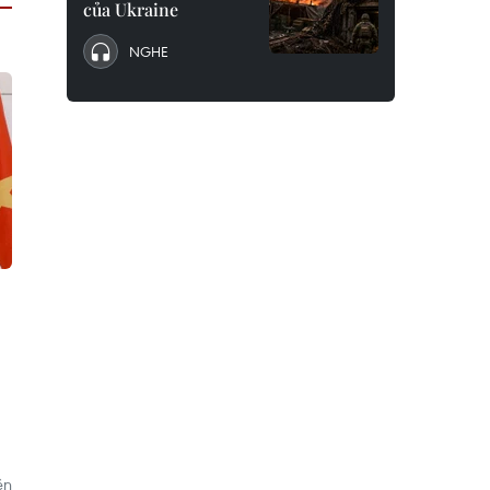
của Ukraine
NGHE
ện