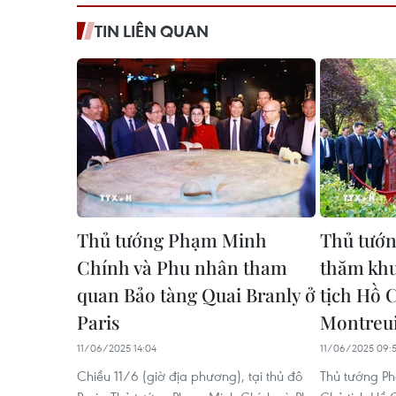
TIN LIÊN QUAN
Thủ tướng Phạm Minh
Thủ tướn
Chính và Phu nhân tham
thăm kh
quan Bảo tàng Quai Branly ở
tịch Hồ 
Paris
Montreui
11/06/2025 14:04
11/06/2025 09:
Chiều 11/6 (giờ địa phương), tại thủ đô
Thủ tướng P