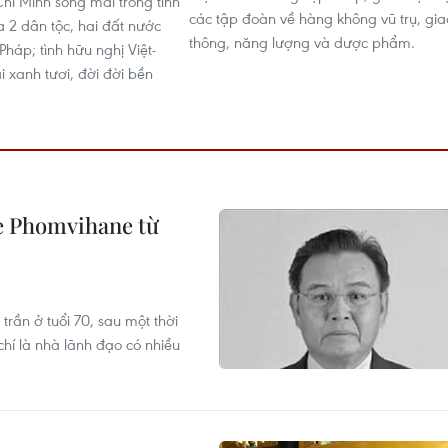
Chí Minh sống mãi trong tình
các tập đoàn về hàng không vũ trụ, gia
a 2 dân tộc, hai đất nước
thông, năng lượng và dược phẩm.
háp; tình hữu nghị Việt-
 xanh tươi, đời đời bền
e Phomvihane từ
rần ở tuổi 70, sau một thời
í là nhà lãnh đạo có nhiều