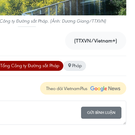
 Công ty Đường sắt Pháp. (Ảnh: Dương Giang/TTXVN)
(TTXVN/Vietnam+)
Tổng Công ty Đường sắt Pháp
Pháp
Theo dõi VietnamPlus
GỬI BÌNH LUẬN