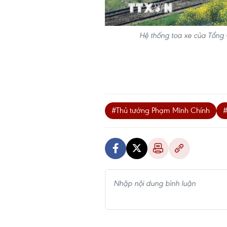
Hệ thống toa xe của Tổng
#Thủ tướng Phạm Minh Chính
#