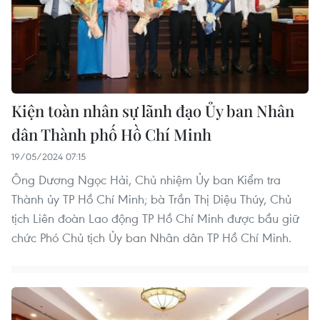
Kiện toàn nhân sự lãnh đạo Ủy ban Nhân
dân Thành phố Hồ Chí Minh
19/05/2024 07:15
Ông Dương Ngọc Hải, Chủ nhiệm Ủy ban Kiểm tra
Thành ủy TP Hồ Chí Minh; bà Trần Thị Diệu Thúy, Chủ
tịch Liên đoàn Lao động TP Hồ Chí Minh được bầu giữ
chức Phó Chủ tịch Ủy ban Nhân dân TP Hồ Chí Minh.