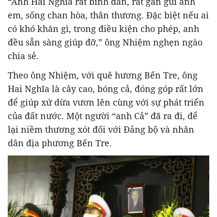
“Anh Hai Nghĩa rất bình dân, rất gần gũi anh
em, sống chan hòa, thân thương. Đặc biệt nếu ai
có khó khăn gì, trong điều kiện cho phép, anh
đều sẵn sàng giúp đỡ,” ông Nhiệm nghẹn ngào
chia sẻ.
Theo ông Nhiệm, với quê hương Bến Tre, ông
Hai Nghĩa là cây cao, bóng cả, đóng góp rất lớn
để giúp xứ dừa vươn lên cùng với sự phát triển
của đất nước. Một người “anh Cả” đã ra đi, để
lại niềm thương xót đối với Đảng bộ và nhân
dân địa phương Bến Tre.