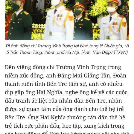
Di ảnh đồng chí Trương Vĩnh Trọng tại Nhà tang lễ Quốc gia, số
5 Trần Thánh Tông, thành phố Hà Nội. (Ảnh: Văn Điệp/TTXVN)
Đến viếng đồng chí Trương Vĩnh Trọng trong
niềm xúc động, anh Đặng Mai Giảng Tân, Đoàn
thanh niên tỉnh Bến Tre tâm sự, anh có nhiều
dịp gặp ông Hai Nghĩa, nghe ông kể về các cuộc
đấu tranh ác liệt của nhân dân Bến Tre, nhận
được sự quan tâm của ông dành cho thế hệ trẻ
Bến Tre. Ông Hai Nghĩa thường căn dặn thế hệ
trẻ tích cực phấn đấu, học tập, xung kích trong
các hoạt động để làm lực lượng nòng cốt cho thế