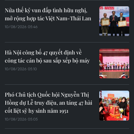
Nửa thế kỷ vun đắp tình hữu nghị,
mở rộng hợp tác Việt Nam-Thái Lan
10/08/2026 05:46
Hà Nội công bố 47 quyết định về
công tác cán bộ sau sắp xếp bộ máy
10/08/2026 05:10
Phó Chủ tịch Quốc hội Nguyễn Thị
Hồng dự Lễ truy điệu, an táng 47 hài
cốt liệt sỹ hy sinh năm 1951
10/08/2026 05:05