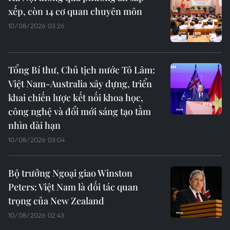
xếp, còn 14 cơ quan chuyên môn
10/08/2026 03:26
Tổng Bí thư, Chủ tịch nước Tô Lâm:
Việt Nam-Australia xây dựng, triển
khai chiến lược kết nối khoa học,
công nghệ và đổi mới sáng tạo tầm
nhìn dài hạn
10/08/2026 03:04
Bộ trưởng Ngoại giao Winston
Peters: Việt Nam là đối tác quan
trọng của New Zealand
10/08/2026 02:43