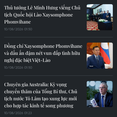
Thủ tướng Lê Minh Hưng viếng Chủ
tịch Quốc hội Lào Xaysomphone
Phomvihane
10/08/2026 01:50
Đồng chí Xaysomphone Phomvihane
và dấu ấn đậm nét vun đắp tình hữu
nghị đặc biệt Việt-Lào
10/08/2026 01:50
Chuyên gia Australia: Kỳ vọng
chuyến thăm của Tổng Bí thư, Chủ
tịch nước Tô Lâm tạo xung lực mới
cho hợp tác kinh tế song phương
10/08/2026 01:23