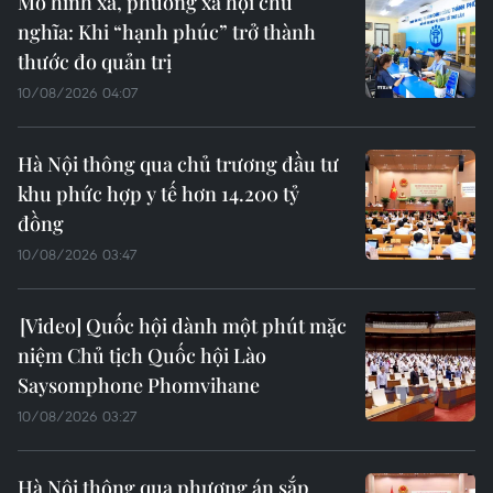
Mô hình xã, phường xã hội chủ
nghĩa: Khi “hạnh phúc” trở thành
thước đo quản trị
10/08/2026 04:07
Hà Nội thông qua chủ trương đầu tư
khu phức hợp y tế hơn 14.200 tỷ
đồng
10/08/2026 03:47
Quốc hội dành một phút mặc
niệm Chủ tịch Quốc hội Lào
Saysomphone Phomvihane
10/08/2026 03:27
Hà Nội thông qua phương án sắp