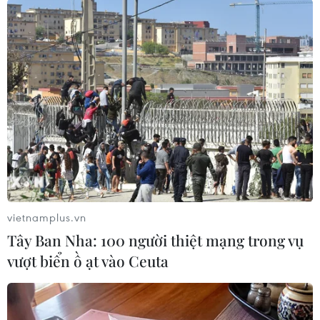
#Nhà ở
#Tổng thống Hàn Quốc Moon Jae-in
#Nhà lãnh đạo Triều Tiên
#Kim Jong-un
#Thăm Seoul
#Gửi thư tay
#Phi hạt nhân hóa
#Mạng xã hội Facebook
#Bán đảo Triều Tiên
Hàn Quốc
Triều Tiên
Theo dõi VietnamPlus
vietnamplus.vn
Tây Ban Nha: 100 người thiệt mạng trong vụ
vượt biển ồ ạt vào Ceuta
TIN LIÊN QUAN