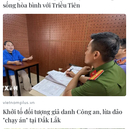
sống hòa bình với Triều Tiên
vietnamplus.vn
Khởi tố đối tượng giả danh Công an, lừa đảo
"chạy án" tại Đắk Lắk