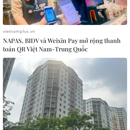
Triều Tiên quan ngại các hoạt động
quân sự của Mỹ, Nhật Bản và NATO
03/08/2026 08:42
vietnamplus.vn
NAPAS, BIDV và Weixin Pay mở rộng thanh
toán QR Việt Nam-Trung Quốc
Hàn Quốc lần đầu thử nghiệm rà phá
thủy lôi ứng dụng AI
03/08/2026 07:22
Tàu chiến Hàn Quốc giành danh
hiệu 'Top Gun trên biển' tại RIMPAC
sau 16 năm
03/08/2026 06:34