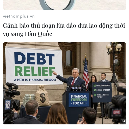
Tổng thống Hàn Quốc Moon Jae-in ngày 30/12
vietnamplus.vn
khẳng định "luôn hoan nghênh" nhà lãnh đạo
Cảnh báo thủ đoạn lừa đảo đưa lao động thời
Triều Tiên Kim Jong-un đến thăm Seoul và đánh
vụ sang Hàn Quốc
giá cao việc ông Kim gửi thư nhắc lại cam kết
cùng nỗ lực hướng tới phi hạt nhân hóa.
Trong một thông điệp trên mạng xã hội
Facebook, ông Moon Jae-in viết: "Cho dù còn
nhiều khó khăn phía trước, trái tim chúng ta sẽ
cởi mở với nhau tùy thuộc vào việc chúng ta nỗ
lực nhiều như thế nào."
Ông bày tỏ rất vui khi nhận thư của nhà lãnh
đạo Triều Tiên kêu gọi tiếp tục nỗ lực xây dựng
hòa bình và thịnh vượng trên Bán đảo Triều
Tiên.