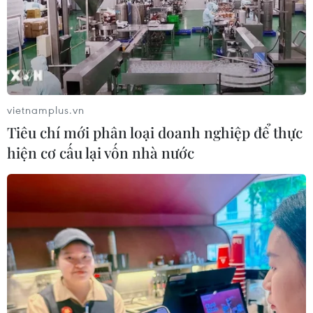
6 tháng năm 2026, Trung Quốc kỷ
luật hơn 1.500 cán bộ kiểm tra, giám
sát
04/08/2026 07:07
vietnamplus.vn
Tiêu chí mới phân loại doanh nghiệp để thực
Mỹ bán đồng euro để hỗ trợ Nhật
hiện cơ cấu lại vốn nhà nước
Bản vực dậy đồng yen
03/08/2026 15:34
Việt Nam tham dự Trại hè Khoa học
châu Á 2026 tại Hong Kong
03/08/2026 10:14