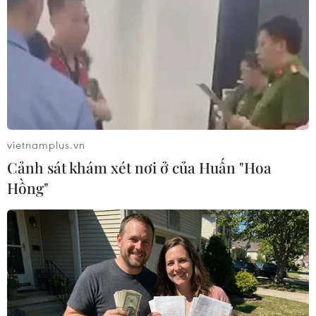
thời chiến (OPCON) từ phía Mỹ.
vietnamplus.vn
Cảnh sát khám xét nơi ở của Huấn "Hoa
Hồng"
Nhà lãnh đạo Triều Tiên Kim Jong-un sẽ
sớm thăm Hàn Quốc