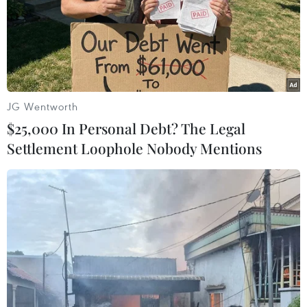
22/12/2018 07:45
Phủ Tổng thống Hàn Quốc cho biết, mặc dù nhà lãnh
đạo Triều Tiên Kim Jong-un không thể thăm Hàn Quốc
trong năm nay, nhưng chuyến thăm sẽ sớm diễn ra.
JG Wentworth
$25,000 In Personal Debt? The Legal
Settlement Loophole Nobody Mentions