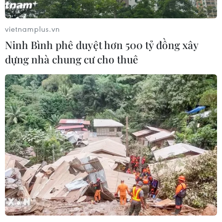
Xem thêm
vietnamplus.vn
Ninh Bình phê duyệt hơn 500 tỷ đồng xây
dựng nhà chung cư cho thuê
CƠ QUAN CHỦ QUẢN: THÔNG TẤN XÃ VIỆT NAM
Tổng Biên tập: TRẦN TIẾN DUẨN
Phó Tổng Biên tập: NGUYỄN THỊ TÁM, KHÚC THANH
THỦY
Sở hữu trí tuệ
Quy định sử dụng
RSS
Hỗ trợ
Ngôn ngữ
TTXVN
Dịch vụ tin
Quảng cáo