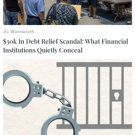
thăm Seoul và đánh giá cao việc ông Kim gửi thư
nhắc lại cam kết cùng nỗ lực hướng tới phi hạt
nhân hóa.
JG Wentworth
$30k In Debt Relief Scandal: What Financial
Institutions Quietly Conceal
Nhà lãnh đạo Triều Tiên Kim Jong-un (trái) và Tổng thống Hàn
Quốc Moon Jae-in tại cuộc gặp ở Samjiyon, Triều Tiên ngày
20/9/2018. (Ảnh: Yonhap/TTXVN)