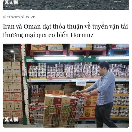
thương vong, mất tích tiếp tục tăng
vọt
vietnamplus.vn
23/12/2018 07:55
Iran và Oman đạt thỏa thuận về tuyến vận tải
thương mại qua eo biển Hormuz
Xem thêm
CƠ QUAN CHỦ QUẢN: THÔNG TẤN XÃ VIỆT NAM
Tổng Biên tập: TRẦN TIẾN DUẨN
Phó Tổng Biên tập: NGUYỄN THỊ TÁM, KHÚC THANH
THỦY
Sở hữu trí tuệ
Quy định sử dụng