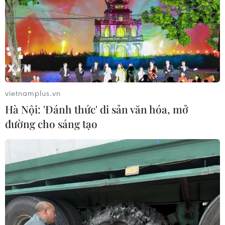
vietnamplus.vn
Hà Nội: 'Đánh thức' di sản văn hóa, mở
đường cho sáng tạo