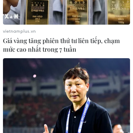
vietnamplus.vn
Giá vàng tăng phiên thứ tư liên tiếp, chạm
mức cao nhất trong 7 tuần
Sóng thần tàn phá nhà cửa của người dân ở vùng bờ biển
Carita, tỉnh Banten, Indonesia. (Nguồn: AFP/TTXVN)
Ngày 23/12, giới chức Indonesia thông báo vụ
sóng thần tại nước này đã cướp đi sinh mạng
của ít nhất 168 người, trong khi hàng trăm
người khác bị thương.