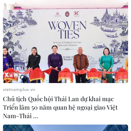
xung quanh Eo biển Sunda, nằm giữa đảo Sumatra và
Java của Indonesia, đã lên tới 43 người và khoảng 584
người bị thương.
vietnamplus.vn
Chủ tịch Quốc hội Thái Lan dự khai mạc
Triển lãm 50 năm quan hệ ngoại giao Việt
Nam-Thái …
Sóng thần tấn công