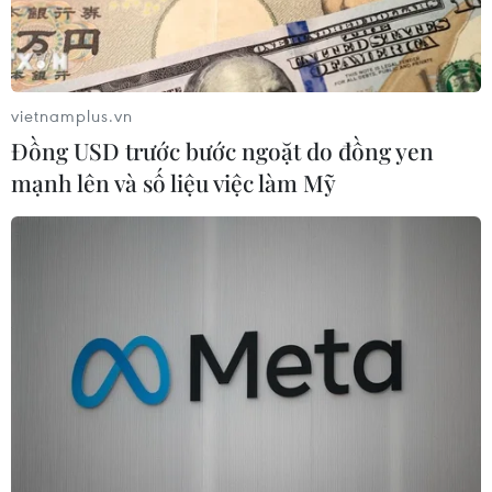
Indonesia
vietnamplus.vn
Theo dõi VietnamPlus
Đồng USD trước bước ngoặt do đồng yen
mạnh lên và số liệu việc làm Mỹ
TIN LIÊN QUAN