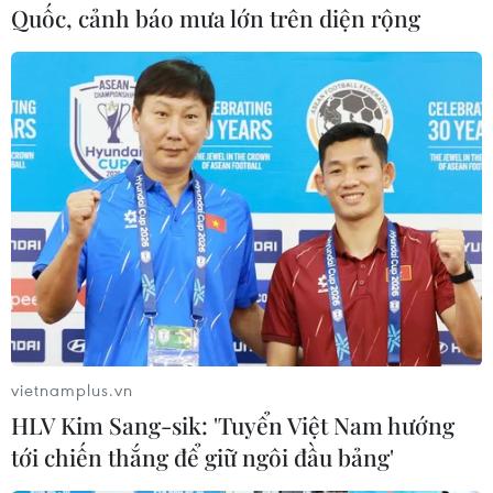
Sóng biển dâng cao đã cuốn trôi một sân khấu
Quốc, cảnh báo mưa lớn trên diện rộng
ngoài trời, nơi một ban nhạc đang biểu diễn,
khiến một người thiệt mạng và nhiều người
khác mất tích.
Theo người dân địa phương, cơn sóng thần cao
khoảng 3m này tràn vào bờ biển và tiến sâu vào
đất liền khoảng 20m, cuốn đi hàng trăm ngôi
nhà. Ước tính ban đầu cho thấy có khoảng 430
căn nhà bị tàn phá, 9 khách sạn bị tổn thất nặng
nề và 10 tàu thuyền không thể hoạt động.
vietnamplus.vn
HLV Kim Sang-sik: 'Tuyển Việt Nam hướng
tới chiến thắng để giữ ngôi đầu bảng'