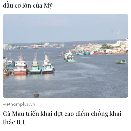
đầu cơ lớn của Mỹ
Sóng thần ở Indonesia: Số người thương
vietnamplus.vn
vong tăng lên trên 600 người
Cà Mau triển khai đợt cao điểm chống khai
thác IUU
23/12/2018 02:23
Số người thiệt mạng trong vụ sóng thần xảy ra tối 22/12