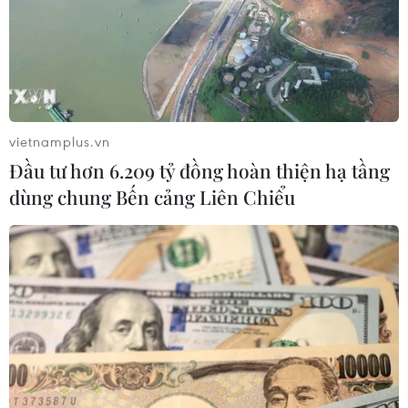
vietnamplus.vn
Đầu tư hơn 6.209 tỷ đồng hoàn thiện hạ tầng
dùng chung Bến cảng Liên Chiểu
#Thiết bị cứu hộ
#Sóng thần ở Indonesia
#Núi lửa Anak Krakatoa
#Eo biển Sunda
#tin tức
#tin tức mới nhất
#tin tức 24h
#tin tức mới nhất trong ngày
#tin tức thời sự
#tin tức hot
#VietnamPlus
#Vietnam
#Plus