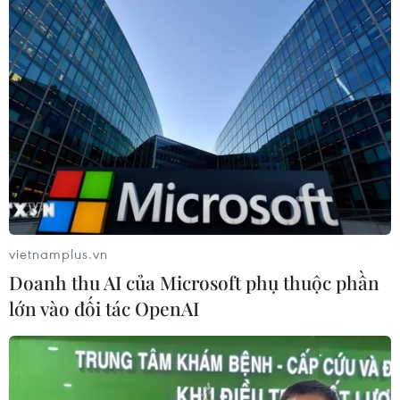
Indonesia, ít nhất 43 người chết
23/12/2018 03:05
Cơ quan Giảm nhẹ Thiên tại Indonesia ngày
23/12/2018 thông báo hàng trăm người đã thương vong
khi sóng thần ập vào các bờ biển xung quanh Eo biển
Sunda trong tối ngày 22/12.
vietnamplus.vn
Doanh thu AI của Microsoft phụ thuộc phần
lớn vào đối tác OpenAI