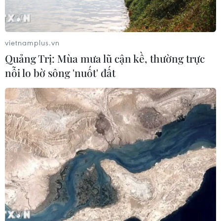
vietnamplus.vn
Quảng Trị: Mùa mưa lũ cận kề, thường trực
nỗi lo bờ sông 'nuốt' đất