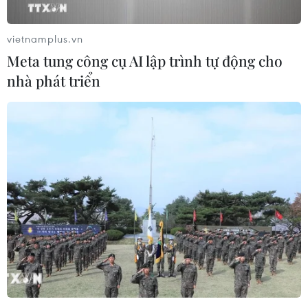
vietnamplus.vn
Meta tung công cụ AI lập trình tự động cho
nhà phát triển
Indonesia: Sóng thần ập vào bất ngờ, hàng
trăm người thương vong
22/12/2018 23:47
Ít nhất 20 người đã thiệt mạng, 165 người khác bị
thương khi sóng thần ập vào các bờ biển xung quanh
Eo biển Sunda trong tối 22/12.