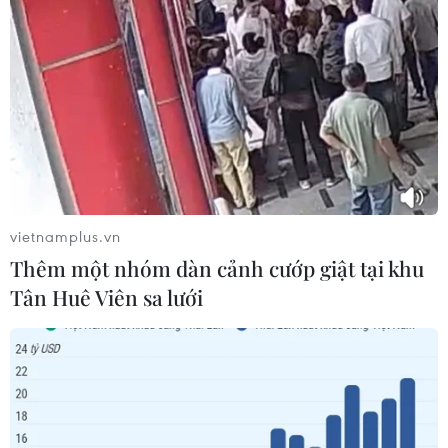
phục vụ người dân trong mùa Hè
nắng nóng
06/08/2026 03:02
Bất chấp nắng nóng kỷ lục, du khách
châu Á vẫn đổ sang châu Âu
05/08/2026 23:27
vietnamplus.vn
Thêm một nhóm dàn cảnh cướp giật tại khu
Đâm dao ở trung tâm London, một
Tân Huê Viên sa lưới
nữ nghi phạm bị bắt giữ
05/08/2026 15:07
Công an Lào Cai kịp thời cứu nạn, hỗ