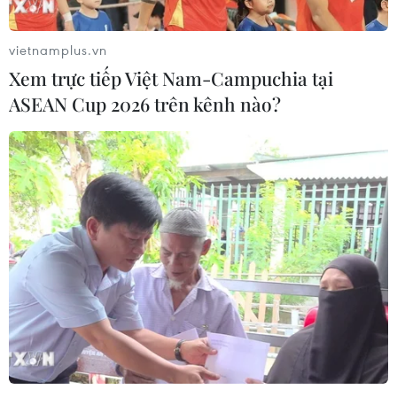
Tầm nhìn chiến lược của Bác
vietnamplus.vn
Hồ về mô hình trường học sinh miền
Xem trực tiếp Việt Nam-Campuchia tại
Nam trên đất Bắc
ASEAN Cup 2026 trên kênh nào?
09/07/2024 09:22
Xem thêm
CƠ QUAN CHỦ QUẢN: THÔNG TẤN XÃ VIỆT NAM
Tổng Biên tập: TRẦN TIẾN DUẨN
Phó Tổng Biên tập: NGUYỄN THỊ TÁM, KHÚC THANH