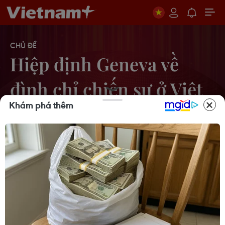
CHỦ ĐỀ
Hiệp định Geneva về
đình chỉ chiến sự ở Việt
Khám phá thêm
Nam
Kỷ niệm 70 năm Hiệp định Geneva và
Chuyến tàu tập kết
01/09/2024 22:51