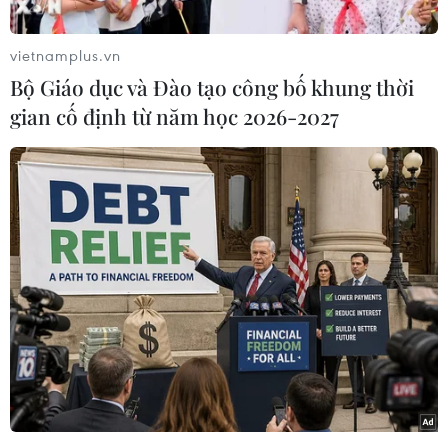
70 năm Hiệp định Geneva: Sinh viên
Israel nghe nói chuyện về Việt Nam
vietnamplus.vn
22/07/2024 02:10
Bộ Giáo dục và Đào tạo công bố khung thời
gian cố định từ năm học 2026-2027
70 năm Hiệp định Geneva: Vai trò
lãnh đạo tiên quyết của Đảng Cộng
sản Việt Nam
21/07/2024 02:24
70 năm Hiệp định Geneva: Nguồn
cảm hứng to lớn cho phong trào giải
phóng dân tộc
21/07/2024 02:08
Ý nghĩa lịch sử của