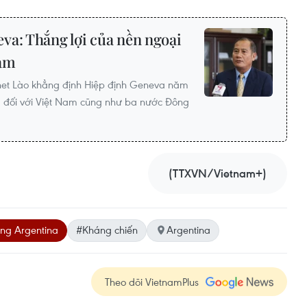
va: Thắng lợi của nền ngoại
Nam
het Lào khẳng định Hiệp định Geneva năm
ng đối với Việt Nam cũng như ba nước Đông
(TTXVN/Vietnam+)
ông Argentina
#Kháng chiến
Argentina
Theo dõi VietnamPlus