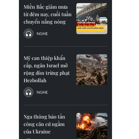
Miền Bắc giảm mưa
từ đêm nay, cuối tuần
chuyển nắng nóng
NGHE
Mỹ can thiệp khẩn
cấp, ngăn Israel mở
rộng đòn trừng phạt
Hezbollah
NGHE
Nga thông báo tấn
công căn cứ ngầm
của Ukraine