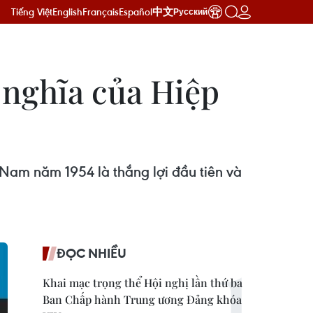
Tiếng Việt
English
Français
Español
中文
Русский
 nghĩa của Hiệp
Nam năm 1954 là thắng lợi đầu tiên và
ĐỌC NHIỀU
Khai mạc trọng thể Hội nghị lần thứ ba
Ban Chấp hành Trung ương Đảng khóa