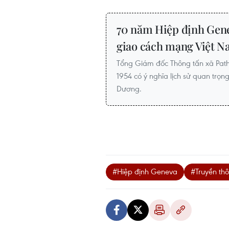
70 năm Hiệp định Gene
giao cách mạng Việt 
Tổng Giám đốc Thông tấn xã Pat
1954 có ý nghĩa lịch sử quan trọ
Dương.
#Hiệp định Geneva
#Truyền th