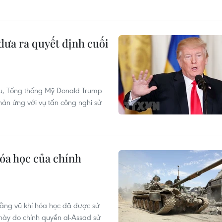
ưa ra quyết định cuối
ầu, Tổng thống Mỹ Donald Trump
hản ứng với vụ tấn công nghi sử
óa học của chính
ằng vũ khí hóa học đã được sử
 này do chính quyền al-Assad sử