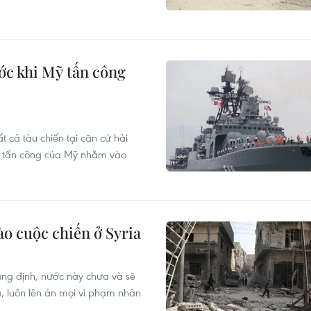
ước khi Mỹ tấn công
t cả tàu chiến tại căn cứ hải
ộc tấn công của Mỹ nhằm vào
ào cuộc chiến ở Syria
ẳng định, nước này chưa và sẽ
, luôn lên án mọi vi phạm nhân