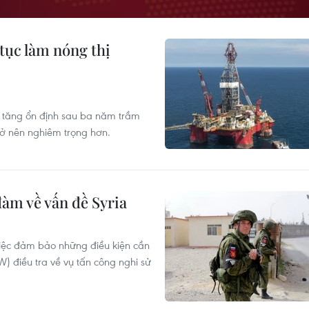
 tục làm nóng thị
ẽ tăng ổn định sau ba năm trầm
trở nên nghiêm trọng hơn.
àm về vấn đề Syria
iệc đảm bảo những điều kiện cần
) điều tra về vụ tấn công nghi sử