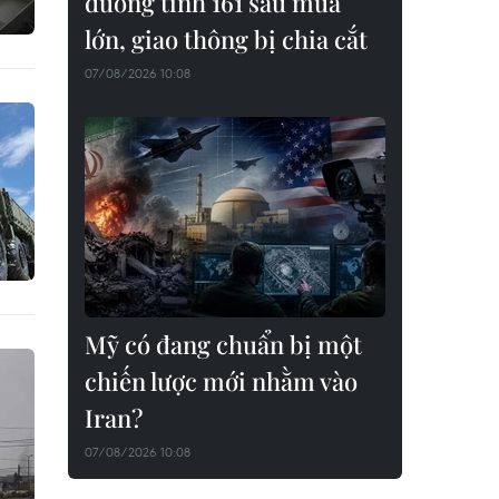
đường tỉnh 161 sau mưa
lớn, giao thông bị chia cắt
07/08/2026 10:08
Mỹ có đang chuẩn bị một
chiến lược mới nhằm vào
Iran?
07/08/2026 10:08