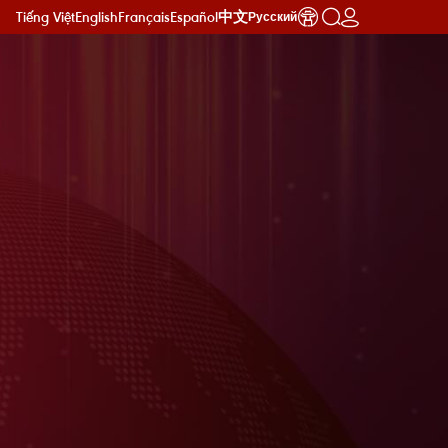
Tiếng Việt
English
Français
Español
中文
Русский