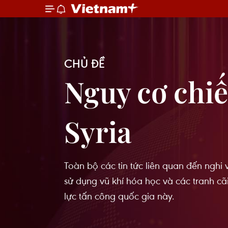
CHỦ ĐỀ
Nguy cơ chi
Syria
Toàn bộ các tin tức liên quan đến nghi 
sử dụng vũ khí hóa học và các tranh cã
lực tấn công quốc gia này.