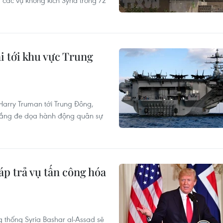
các vụ không kích Syria trong 72
i tới khu vực Trung
Harry Truman tới Trung Đông,
Trắng đe dọa hành động quân sự
p trả vụ tấn công hóa
 thống Syria Bashar al-Assad sẽ