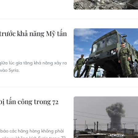
 trước khả năng Mỹ tấn
iữa lúc gia tăng khả năng xảy ra
vào Syria.
ị tấn công trong 72
nh báo các hãng hàng không phải