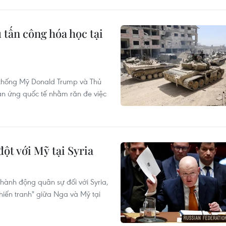
 tấn công hóa học tại
thống Mỹ Donald Trump và Thủ
ản ứng quốc tế nhằm răn đe việc
ột với Mỹ tại Syria
hành động quân sự đối với Syria,
chiến tranh" giữa Nga và Mỹ tại