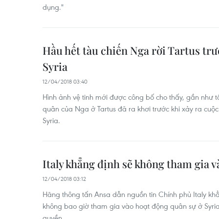
dụng."
Hầu hết tàu chiến Nga rời Tartus tr
Syria
12/04/2018 03:40
Hình ảnh vệ tinh mới được công bố cho thấy, gần như tấ
quân của Nga ở Tartus đã ra khơi trước khi xảy ra cu
Syria.
Italy khẳng định sẽ không tham gia v
12/04/2018 03:12
Hãng thông tấn Ansa dẫn nguồn tin Chính phủ Italy kh
không bao giờ tham gia vào hoạt động quân sự ở Syria
quyền.