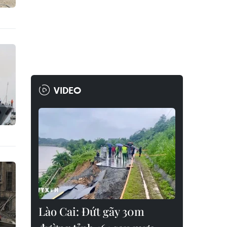
VIDEO
Lào Cai: Đứt gãy 30m