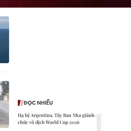
ĐỌC NHIỀU
Hạ bệ Argentina, Tây Ban Nha giành
chức vô địch World Cup 2026