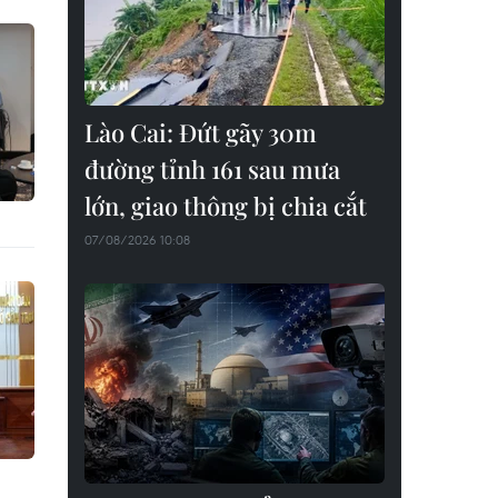
Lào Cai: Đứt gãy 30m
đường tỉnh 161 sau mưa
lớn, giao thông bị chia cắt
07/08/2026 10:08