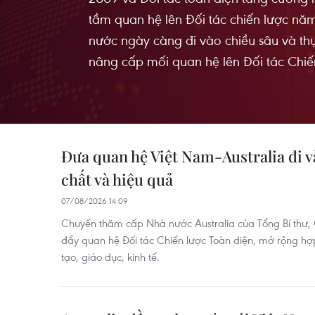
tầm quan hệ lên Ðối tác chiến lược năm
nước ngày càng đi vào chiều sâu và thự
nâng cấp mối quan hệ lên Đối tác Chiế
Đưa quan hệ Việt Nam-Australia đi v
chất và hiệu quả
07/08/2026 14:09
Chuyến thăm cấp Nhà nước Australia của Tổng Bí thư,
đẩy quan hệ Đối tác Chiến lược Toàn diện, mở rộng hợ
tạo, giáo dục, kinh tế.