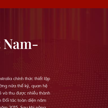
t Nam-
ralia chính thức thiết lập
ờng nửa thế kỷ, quan hệ
 và thu được nhiều thành
n Ðối tác toàn diện năm
năm 2015. Sau khi nâng