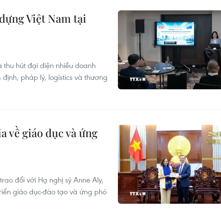
y dựng Việt Nam tại
ia thu hút đại diện nhiều doanh
định, pháp lý, logistics và thương
ia về giáo dục và ứng
ao đổi với Hạ nghị sỹ Anne Aly,
triển giáo dục-đào tạo và ứng phó