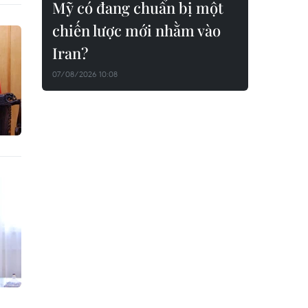
Mỹ có đang chuẩn bị một
chiến lược mới nhằm vào
Iran?
07/08/2026 10:08