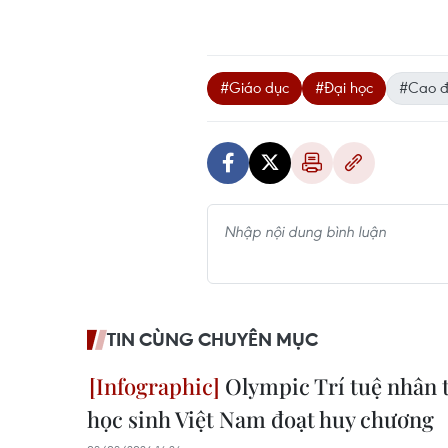
#Giáo dục
#Đại học
#Cao 
TIN CÙNG CHUYÊN MỤC
Olympic Trí tuệ nhân t
học sinh Việt Nam đoạt huy chương