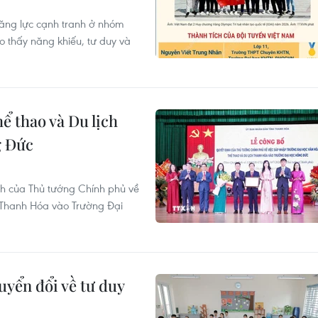
năng lực cạnh tranh ở nhóm
cho thấy năng khiếu, tư duy và
ể thao và Du lịch
g Đức
nh của Thủ tướng Chính phủ về
 Thanh Hóa vào Trường Đại
uyển đổi về tư duy