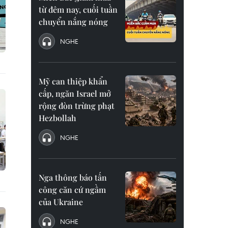
từ đêm nay, cuối tuần
chuyển nắng nóng
NGHE
Mỹ can thiệp khẩn
cấp, ngăn Israel mở
rộng đòn trừng phạt
Hezbollah
NGHE
Nga thông báo tấn
công căn cứ ngầm
của Ukraine
NGHE