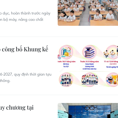
áo dục, hoàn thành trước ngày
n bộ máy, nâng cao chất
o công bố Khung kế
-2027, quy định thời gian tựu
 thông.
uy chương tại