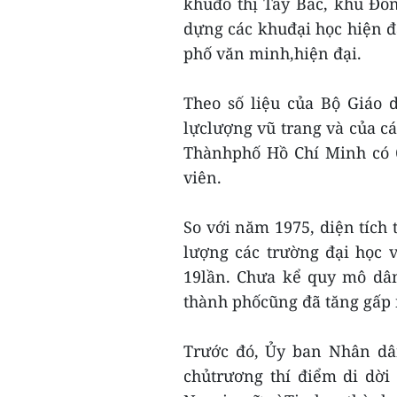
khuđô thị Tây Bắc, khu Đô
dựng các khuđại học hiện đạ
phố văn minh,hiện đại.
Theo số liệu của Bộ Giáo 
lựclượng vũ trang và của các
Thànhphố Hồ Chí Minh có 6
viên.
So với năm 1975, diện tích 
lượng các trường đại học v
19lần. Chưa kể quy mô dân
thành phốcũng đã tăng gấp 
Trước đó, Ủy ban Nhân dâ
chủtrương thí điểm di dời