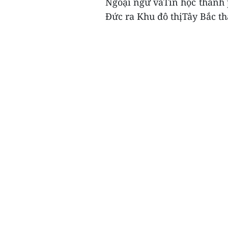
Ngoại ngữ vàTin học thành 
Đức ra Khu đô thịTây Bắc th