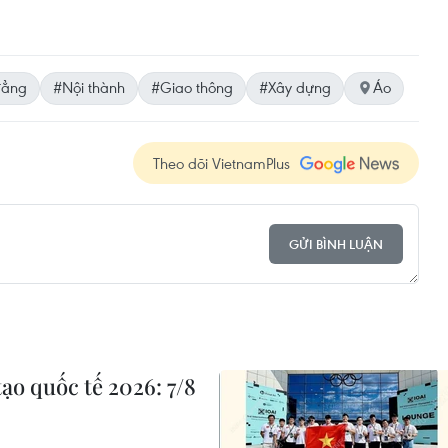
đẳng
#Nội thành
#Giao thông
#Xây dựng
Áo
Theo dõi VietnamPlus
GỬI BÌNH LUẬN
ạo quốc tế 2026: 7/8