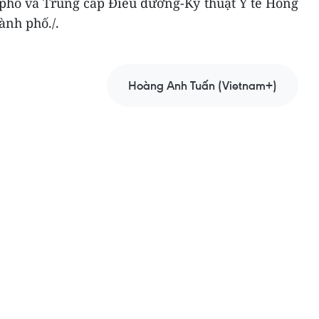
phố và Trung cấp Điều dưỡng-Kỹ thuật Y tế Hồng
ành phố./.
Hoàng Anh Tuấn (Vietnam+)