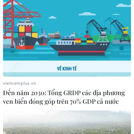
24 nhà hàng Việt Nam tham dự Ngày hội
ẩm thực Pháp 2017
14/03/2017 09:02
Ngày hội ẩm thực Pháp 2017 là sự kết nối giữa học sinh,
sinh viên các trường phổ thông, đại học trên toàn thế
giới.
vietnamplus.vn
Đến năm 2030: Tổng GRDP các địa phương
ven biển đóng góp trên 70% GDP cả nước