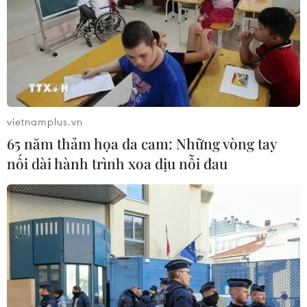
Seoul.
Chia sẻ với phóng viên TTXVN, chị Lee Rae-eun,
một thực khách cho biết dù chưa có dịp đến
thăm Việt Nam, song chị đã được ăn món ăn
Việt Nam rất ngon ngay tại thủ đô Seoul.
vietnamplus.vn
65 năm thảm họa da cam: Những vòng tay
nối dài hành trình xoa dịu nỗi đau