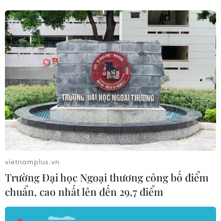
ăn ngon nhất Canada
19/01/2017 23:38
Tổ chức Yelp Reviews Canada vừa công bố danh sách
100 nhà hàng nấu ăn ngon nhất Canada, trong đó có 4
nhà hàng Việt Nam nằm trong danh sách này.
vietnamplus.vn
Trường Đại học Ngoại thương công bố điểm
chuẩn, cao nhất lên đến 29,7 điểm