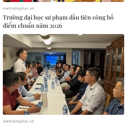
vietnamplus.vn
Trường đại học sư phạm đầu tiên công bố
điểm chuẩn năm 2026
#Hàn Quốc
#Nhà hàng Việt
#Ẩm thực Việt Nam
#Chuỗi nhà hàng Alagi
Hàn Quốc
Theo dõi VietnamPlus
vietnamplus.vn