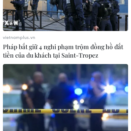
Chị Lee Rae-eun, một thực khách Hàn Quốc. (Ảnh: Hữu
Tuyên/Vietnam+)
Chị cảm ơn Alaghi vì đã cho chị biết văn hóa ẩm
vietnamplus.vn
thực của Việt Nam, đồng thời bày tỏ mong muốn
Pháp bắt giữ 4 nghi phạm trộm đồng hồ đắt
sớm có dịp tới Hà Nội để được trực tiếp thưởng
tiền của du khách tại Saint-Tropez
thức văn hóa ẩm thực của Việt Nam.
Về phần mình, anh Min Won-kook, Giám đốc
công ty xây dựng M&K cho biết, anh từng có
nhiều năm công tác tại Việt Nam nên có nhiều
cơ hội thưởng thức món ăn Việt, tuy nhiên anh
cảm thấy món ăn Việt Nam ở Alagi khá là ngon
vì đã có những cải tiến phù hợp với khẩu vị của
người Hàn Quốc (người Hàn Quốc thường