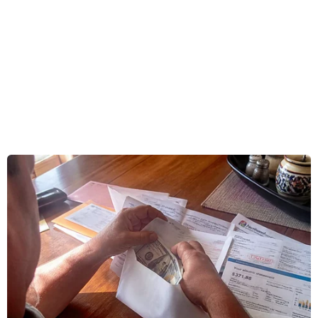
rộng. Và một trong những yếu tố góp phần thúc
đẩy mối quan hệ này là sự phổ biến văn hóa của
mỗi nước, trong đó có văn hóa ẩm thực.
Hiện ở Hàn Quốc có khoảng 400 nhà hàng Việt
Nam, riêng ở thủ đô Seoul có khoảng hơn 100
nhà hàng. Nổi lên trong số các quán ăn Việt là
Alaghi, một trong những thương hiệu đang thu
hút rất nhiều thực khách Hàn Quốc.
Tốt nghiệp thạc sỹ chuyên ngành quản trị kinh
doanh tại Đại học Koomin, anh Đoàn Ngọc
Quang quyết định ở lại Seoul “ôm mộng” mở
chuỗi nhà hàng mang thương hiệu “Alaghi” với
mong muốn góp phần quảng bá văn hóa ẩm
thực truyền thống của Việt Nam với bạn bè Hàn
Quốc.