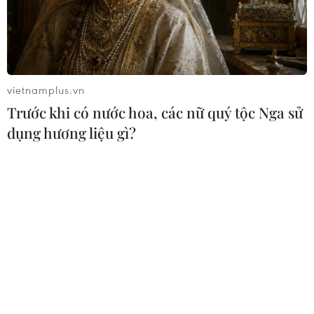
vietnamplus.vn
Trước khi có nước hoa, các nữ quý tộc Nga sử
dụng hương liệu gì?
Việt Nam dự Hội chợ càphê, ẩm thực và
nhà hàng quốc tế ở Singapore
21/03/2019 08:00
Việc tham dự các hoạt động của hội chợ sẽ thúc đẩy
hoạt động xuất khẩu hàng hóa của các doanh nghiệp