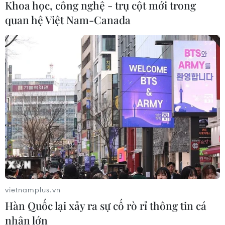
Khoa học, công nghệ - trụ cột mới trong
quan hệ Việt Nam-Canada
TIN LIÊN QUAN
vietnamplus.vn
Hàn Quốc lại xảy ra sự cố rò rỉ thông tin cá
4 nhà hàng Việt lọt top 100 nhà hàng nấu
nhân lớn