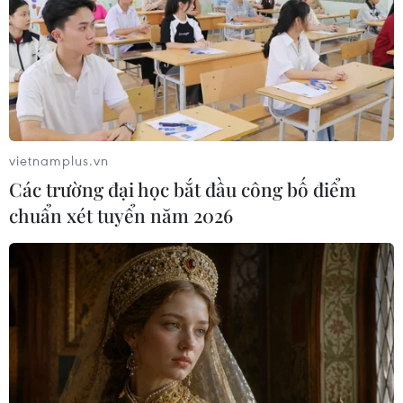
vietnamplus.vn
Các trường đại học bắt đầu công bố điểm
Ẩm thực Việt Nam ghi dấu ấn trong lễ hội
chuẩn xét tuyển năm 2026
văn hóa tại Australia
05/03/2019 08:34
Phở, một trong những món ăn truyền thống của Việt
Nam nổi tiếng nhất trên thế giới, đã được giới thiệu đến
đông đảo bạn bè, người dân Australia.