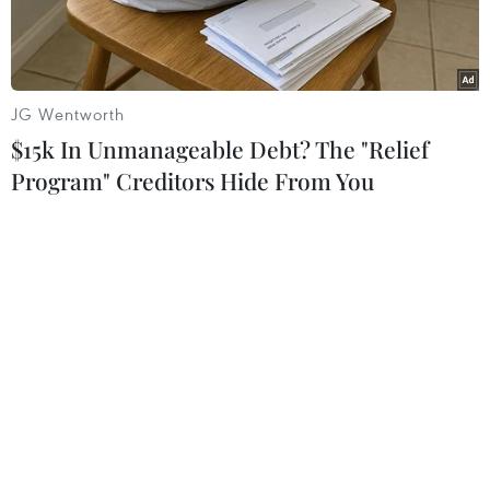
lý.
JG Wentworth
$15k In Unmanageable Debt? The "Relief
Program" Creditors Hide From You
Chuỗi nhà hàng Việt Alaghi. (Ảnh: Mạnh Hùng/Vietnam+)
Quan hệ giao lưu nhân dân giữa Việt Nam và
Hàn Quốc đang hết sức tốt đẹp và ngày càng mở