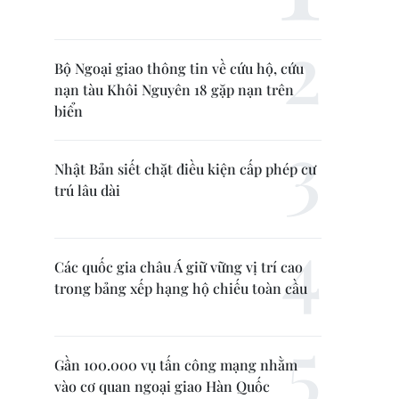
Bộ Ngoại giao thông tin về cứu hộ, cứu
nạn tàu Khôi Nguyên 18 gặp nạn trên
biển
Nhật Bản siết chặt điều kiện cấp phép cư
trú lâu dài
Các quốc gia châu Á giữ vững vị trí cao
trong bảng xếp hạng hộ chiếu toàn cầu
Gần 100.000 vụ tấn công mạng nhằm
vào cơ quan ngoại giao Hàn Quốc