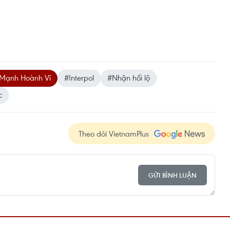
Mạnh Hoành Vĩ
#Interpol
#Nhận hối lộ
c
Theo dõi VietnamPlus
GỬI BÌNH LUẬN