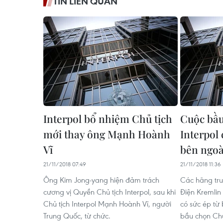
TIN LIÊN QUAN
Interpol bổ nhiệm Chủ tịch
Cuộc bầu
mới thay ông Mạnh Hoành
Interpol 
Vĩ
bên ngoà
21/11/2018 07:49
21/11/2018 11:36
Ông Kim Jong-yang hiện đảm trách
Các hãng tru
cương vị Quyền Chủ tịch Interpol, sau khi
Điện Kremlin
Chủ tịch Interpol Mạnh Hoành Vĩ, người
có sức ép từ
Trung Quốc, từ chức.
bầu chọn Chủ