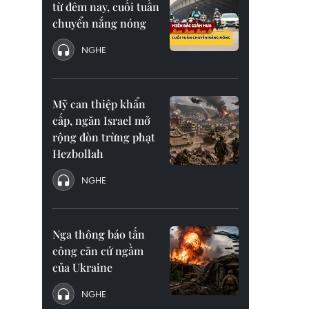
từ đêm nay, cuối tuần
chuyển nắng nóng
NGHE
Mỹ can thiệp khẩn
cấp, ngăn Israel mở
rộng đòn trừng phạt
Hezbollah
NGHE
Nga thông báo tấn
công căn cứ ngầm
của Ukraine
NGHE