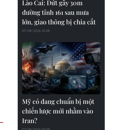
Lào Cai: Đứt gãy 30m
đường tỉnh 161 sau mưa
lớn, giao thông bị chia cắt
07/08/2026 10:08
Mỹ có đang chuẩn bị một
chiến lược mới nhằm vào
Iran?
07/08/2026 10:08