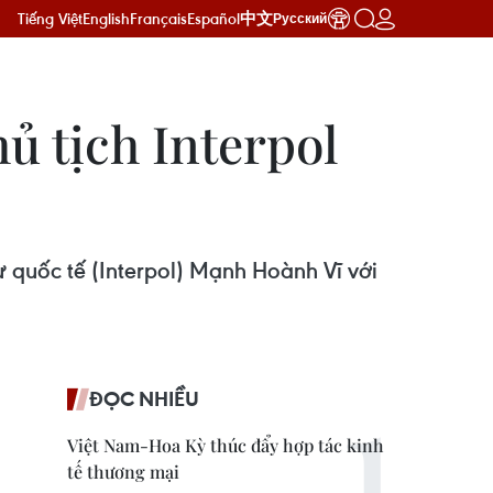
Tiếng Việt
English
Français
Español
中文
Русский
ủ tịch Interpol
ự quốc tế (Interpol) Mạnh Hoành Vĩ với
ĐỌC NHIỀU
Việt Nam-Hoa Kỳ thúc đẩy hợp tác kinh
tế thương mại