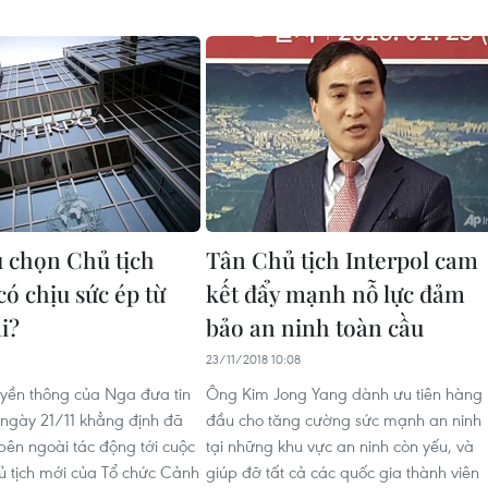
 chọn Chủ tịch
Tân Chủ tịch Interpol cam
có chịu sức ép từ
kết đẩy mạnh nỗ lực đảm
i?
bảo an ninh toàn cầu
23/11/2018 10:08
yền thông của Nga đưa tin
Ông Kim Jong Yang dành ưu tiên hàng
 ngày 21/11 khẳng định đã
đầu cho tăng cường sức mạnh an ninh
 bên ngoài tác động tới cuộc
tại những khu vực an ninh còn yếu, và
 tịch mới của Tổ chức Cảnh
giúp đỡ tất cả các quốc gia thành viên