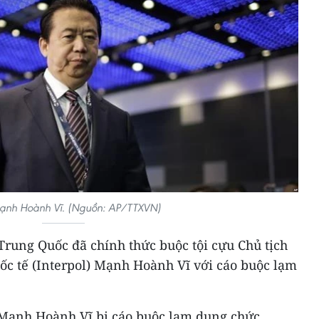
nh Hoành Vĩ. (Nguồn: AP/TTXVN)
 Trung Quốc đã chính thức buộc tội cựu Chủ tịch
ốc tế (Interpol) Mạnh Hoành Vĩ với cáo buộc lạm
 Mạnh Hoành Vĩ bị cáo buộc lạm dụng chức