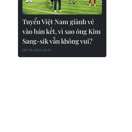
Tuyển Việt Nam giành vé
vào bán kết, vì sao ông Kim
Sang-sik vẫn không vui?
08/08/2026 03:37