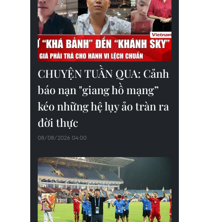
CHUYỆN TUẦN QUA: Cảnh
báo nạn "giang hồ mạng”
kéo những hệ lụy ảo tràn ra
đời thực
08/08/2026 04:00