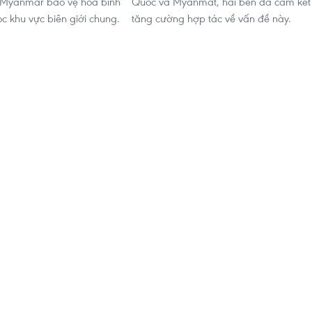
i Myanmar bảo vệ hòa bình
Quốc và Myanmat, hai bên đã cam kết
c khu vực biên giới chung.
tăng cường hợp tác về vấn đề này.