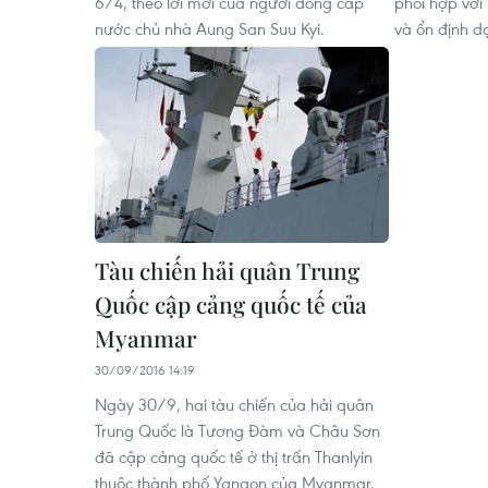
6/4, theo lời mời của người đồng cấp
phối hợp vớ
nước chủ nhà Aung San Suu Kyi.
và ổn định dọ
Tàu chiến hải quân Trung
Quốc cập cảng quốc tế của
Myanmar
30/09/2016 14:19
Ngày 30/9, hai tàu chiến của hải quân
Trung Quốc là Tương Đàm và Châu Sơn
đã cập cảng quốc tế ở thị trấn Thanlyin
thuộc thành phố Yangon của Myanmar.