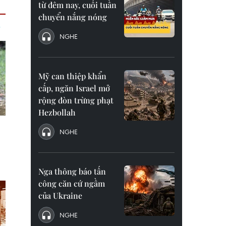
từ đêm nay, cuối tuần
chuyển nắng nóng
NGHE
Mỹ can thiệp khẩn
cấp, ngăn Israel mở
rộng đòn trừng phạt
Hezbollah
NGHE
Nga thông báo tấn
công căn cứ ngầm
của Ukraine
NGHE