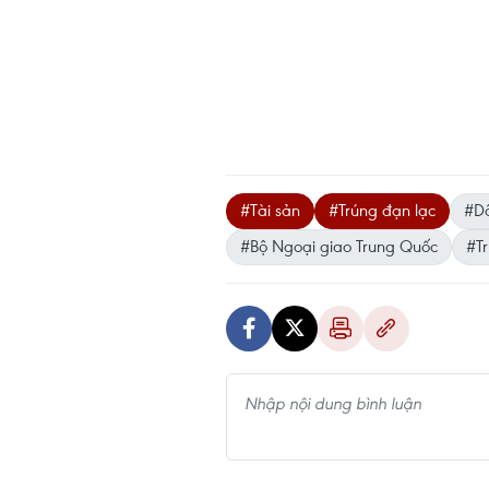
#Tài sản
#Trúng đạn lạc
#Dâ
#Bộ Ngoại giao Trung Quốc
#T