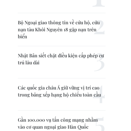
Bộ Ngoại giao thông tin về cứu hộ, cứu
nạn tàu Khôi Nguyên 18 gặp nạn trên
biển
Nhật Bản siết chặt điều kiện cấp phép cư
trú lâu dài
Các quốc gia châu Á giữ vững vị trí cao
trong bảng xếp hạng hộ chiếu toàn cầu
Gần 100.000 vụ tấn công mạng nhằm
vào cơ quan ngoại giao Hàn Quốc