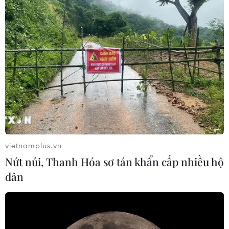
TIN LIÊN QUAN
vietnamplus.vn
Nứt núi, Thanh Hóa sơ tán khẩn cấp nhiều hộ
dân
Chiến tranh tiền tệ - lựa chọn đầy mạo
hiểm của Trung Quốc
13/08/2019 01:19