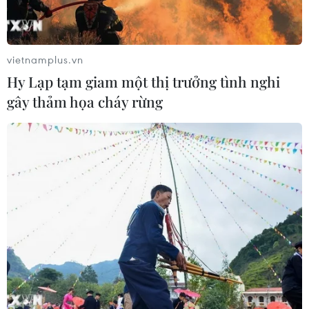
vietnamplus.vn
Hy Lạp tạm giam một thị trưởng tình nghi
gây thảm họa cháy rừng
Syria tìm cách tham gia Sáng kiến Vành
đai và Con đường
16/12/2019 14:26
Theo Tổng thống Bashar Assad, Syria đã đề xuất 6 dự
án cho Trung Quốc liên quan tới cơ sở hạ tầng trong
khuôn khổ phương thức của ý tưởng này.