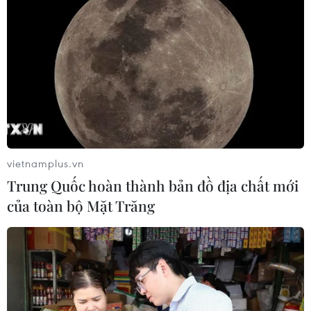
Phá giá mạnh đồng Nhân dân tệ để hóa giải việc tăng
thuế quan của Mỹ nhằm vào hàng hóa xuất khẩu cũng
có thể khiến Bắc Kinh phải trả giá, vì nó thúc đẩy tình
trạng tháo vốn khỏi thị trường nước này.
vietnamplus.vn
Trung Quốc hoàn thành bản đồ địa chất mới
của toàn bộ Mặt Trăng