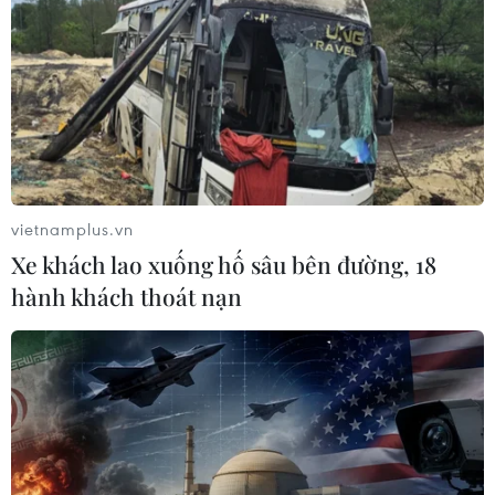
Ngành Hải quan đẩy mạnh cải cách
thể chế và hiện đại hóa công tác
quản lý
05/08/2026 12:35
Ngân hàng trước làn sóng AI: Dữ liệu
là đòn bẩy, quản trị là chìa khóa
vietnamplus.vn
05/08/2026 09:25
Xe khách lao xuống hố sâu bên đường, 18
hành khách thoát nạn
Standard Chartered huy động thành
công khoản vay xã hội 721 triệu USD
cho HDBank
05/08/2026 07:46