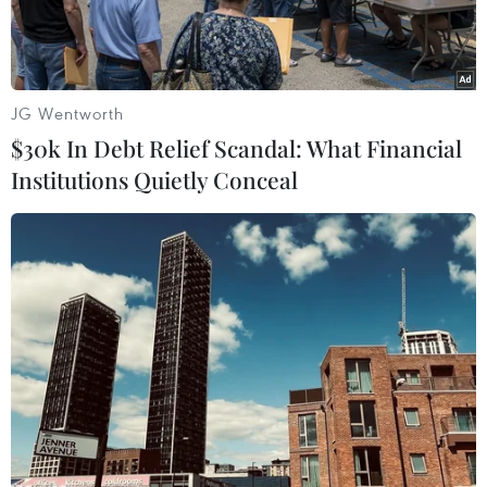
JG Wentworth
$30k In Debt Relief Scandal: What Financial
Institutions Quietly Conceal
Đồng 100 nhân dân tệ tại ngân hàng ở Bắc Kinh, Trung Quốc.
(Nguồn: AFP/TTXVN)
Theo tờ Nikkei Asia Review, trong vòng 1 thập
kỷ qua, các công ty Trung Quốc đã đầu tư gần 11
tỷ USD vào các cảng biển ở nước ngoài, qua đó
tiếp cận các tuyến hàng hải chiến lược như một
phần của sáng kiến "Vành đai và Con đường"
(BRI) - một chiến dịch đầu tư quy mô lớn đang