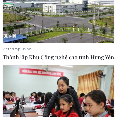
vietnamplus.vn
Thành lập Khu Công nghệ cao tỉnh Hưng Yên
TIN CÙNG CHUYÊN MỤC
Cơ cấu lại vốn nhà nước tại doanh
nghiệp gắn với mục tiêu tăng trưởng
hai con số
07/08/2026 13:16
Bộ Tài chính: Thống nhất bốn