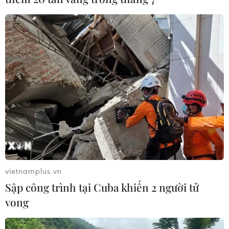
#Vành đai và Con đường
#Cosco Group
#Vận tải biển
#Chứng khoán Hong Kong
Trung Quốc
Theo dõi VietnamPlus
vietnamplus.vn
Sập công trình tại Cuba khiến 2 người tử
vong