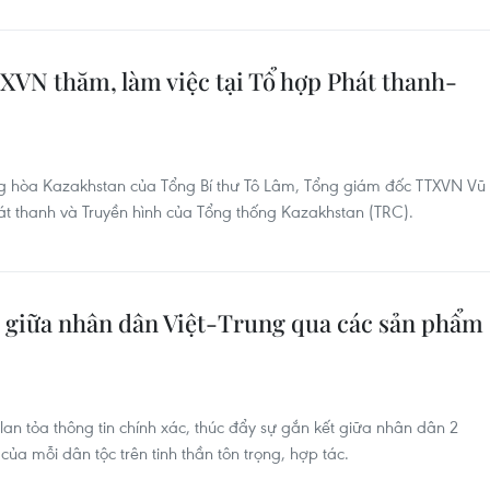
VN thăm, làm việc tại Tổ hợp Phát thanh-
hòa Kazakhstan của Tổng Bí thư Tô Lâm, Tổng giám đốc TTXVN Vũ
hát thanh và Truyền hình của Tổng thống Kazakhstan (TRC).
ác giữa nhân dân Việt-Trung qua các sản phẩm
ệc lan tỏa thông tin chính xác, thúc đẩy sự gắn kết giữa nhân dân 2
 của mỗi dân tộc trên tinh thần tôn trọng, hợp tác.