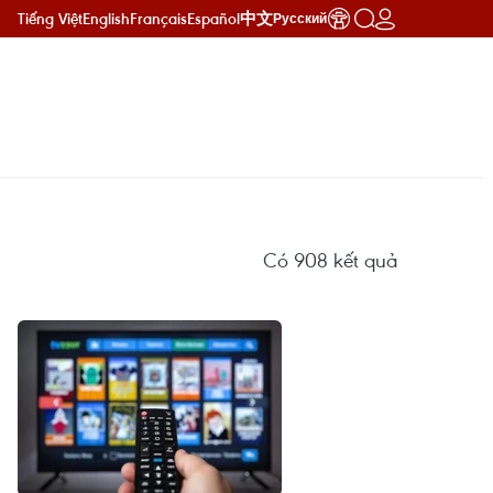
Tiếng Việt
English
Français
Español
中文
Русский
Có
908
kết quả