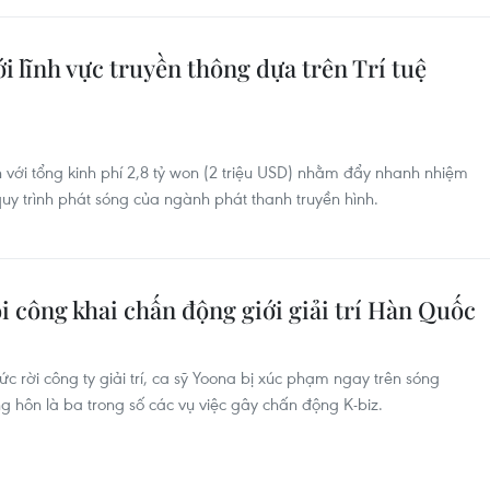
 lĩnh vực truyền thông dựa trên Trí tuệ
 với tổng kinh phí 2,8 tỷ won (2 triệu USD) nhằm đẩy nhanh nhiệm
quy trình phát sóng của ngành phát thanh truyền hình.
i công khai chấn động giới giải trí Hàn Quốc
c rời công ty giải trí, ca sỹ Yoona bị xúc phạm ngay trên sóng
ng hôn là ba trong số các vụ việc gây chấn động K-biz.