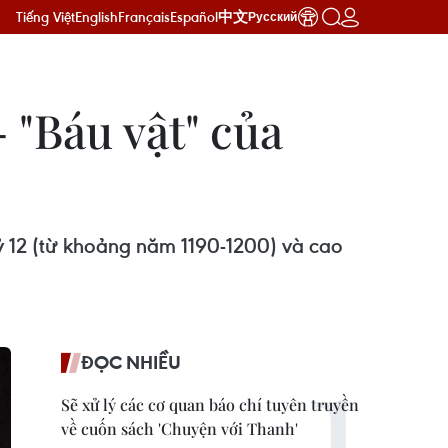
Tiếng Việt
English
Français
Español
中文
Русский
 "Báu vật" của
kỷ 12 (từ khoảng năm 1190-1200) và cao
ĐỌC NHIỀU
Sẽ xử lý các cơ quan báo chí tuyên truyền
về cuốn sách 'Chuyện với Thanh'