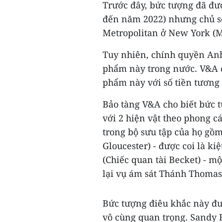
Trước đây, bức tượng đã đ
đến năm 2022) nhưng chủ sở
Metropolitan ở New York (M
Tuy nhiên, chính quyền Anh
phẩm này trong nước. V&A đ
phẩm này với số tiền tương
Bảo tàng V&A cho biết bức 
với 2 hiện vật theo phong c
trong bộ sưu tập của họ gồm
Gloucester) - được coi là ki
(Chiếc quan tài Becket) - m
lại vụ ám sát Thánh Thomas
Bức tượng điêu khắc này đượ
vô cùng quan trọng. Sandy H