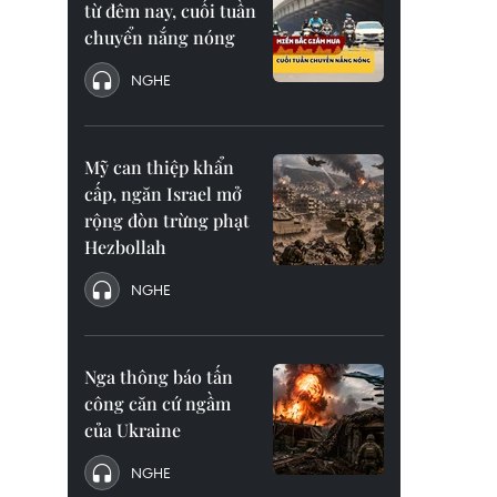
từ đêm nay, cuối tuần
chuyển nắng nóng
NGHE
Mỹ can thiệp khẩn
cấp, ngăn Israel mở
rộng đòn trừng phạt
Hezbollah
NGHE
Nga thông báo tấn
công căn cứ ngầm
của Ukraine
NGHE