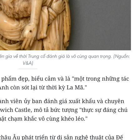
n gia về thời Trung cổ đánh giá là vô cùng quan trọng. (Nguồn:
V&A)
c phẩm đẹp, biểu cảm và là "một trong những tác
h còn sót lại từ thời kỳ La Mã."
hành viên ủy ban đánh giá xuất khẩu và chuyên
rwich Castle, mô tả bức tượng "thực sự đáng chú
huật chạm khắc vô cùng khéo léo."
châu Âu phát triển từ di sản nghệ thuật của Đế