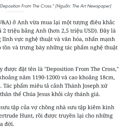
"Deposition From The Cross." (Nguồn: The Art Newspaper)
 (V&A) ở Anh vừa mua lại một tượng điêu khắc
á 2 triệu bảng Anh (hơn 2,5 triệu USD). Đây là
ng lĩnh vực nghệ thuật và văn hóa, nhấn mạnh
o tồn và trưng bày những tác phẩm nghệ thuật
 được đặt tên là "Deposition From The Cross,"
từ khoảng năm 1190-1200) và cao khoảng 18cm,
h). Tác phẩm miêu tả cảnh Thánh Joseph xứ
hân thể Chúa Jesus khỏi cây thánh giá.
ộ sưu tập của vợ chồng nhà sưu tập kiêm kinh
ertrude Hunt, rồi được truyền lại cho những
a đời.