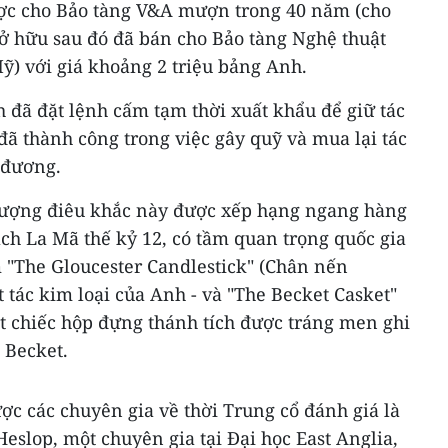
ược cho Bảo tàng V&A mượn trong 40 năm (cho
 hữu sau đó đã bán cho Bảo tàng Nghệ thuật
ỹ) với giá khoảng 2 triệu bảng Anh.
 đã đặt lệnh cấm tạm thời xuất khẩu để giữ tác
ã thành công trong việc gây quỹ và mua lại tác
 đương.
tượng điêu khắc này được xếp hạng ngang hàng
ách La Mã thế kỷ 12, có tầm quan trọng quốc gia
 "The Gloucester Candlestick" (Chân nến
ệt tác kim loại của Anh - và "The Becket Casket"
ột chiếc hộp đựng thánh tích được tráng men ghi
 Becket.
c các chuyên gia về thời Trung cổ đánh giá là
eslop, một chuyên gia tại Đại học East Anglia,