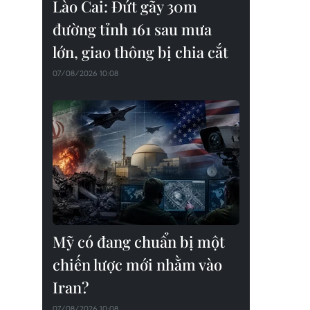
Lào Cai: Đứt gãy 30m
đường tỉnh 161 sau mưa
lớn, giao thông bị chia cắt
07/08/2026 10:08
Mỹ có đang chuẩn bị một
chiến lược mới nhằm vào
Iran?
07/08/2026 10:08