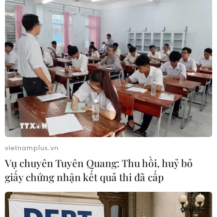
này sẽ giảm 2 phút, xuống còn 34 phút/ngày./.
(TTXVN/Vietnam)
vietnamplus.vn
Vụ chuyên Tuyên Quang: Thu hồi, huỷ bỏ
giấy chứng nhận kết quả thi đã cấp
#Mạng xã hội Twitter
#Elon Musk
#Sa thải nhân viên