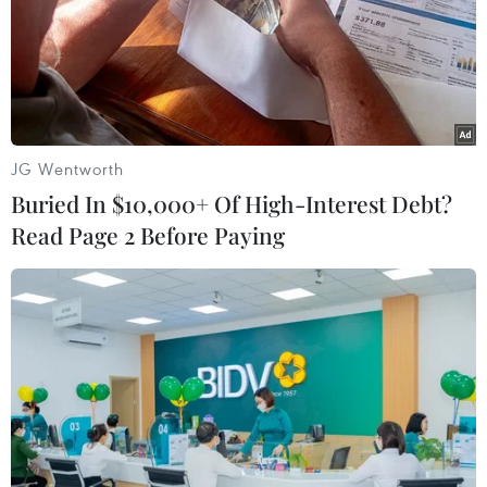
JG Wentworth
Buried In $10,000+ Of High-Interest Debt?
Read Page 2 Before Paying
Twitter cắt giảm nhân sự lần thứ 9 kể từ
khi Elon Musk tiếp quản
28/02/2023 03:23
Quyết định sa thải hơn 200 nhân viên nhằm bù đắp
doanh thu đi xuống sau khi tỷ phú Musk vướng vào
tranh cãi liên quan phân biệt chủng tộc, có nguy cơ