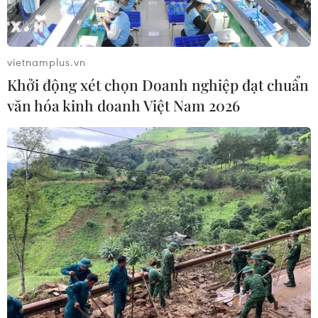
Doanh thu của Apple tại Ấn Độ lần
đầu vượt 10 tỷ USD
vietnamplus.vn
05/08/2026 00:53
Khởi động xét chọn Doanh nghiệp đạt chuẩn
văn hóa kinh doanh Việt Nam 2026
Mexico đứng thứ hai thế giới về xuất
khẩu sản phẩm phục vụ AI
05/08/2026 00:11
Tỷ phú Jeff Bezos bán 15 triệu cổ
phiếu Amazon trị giá hơn 4 tỷ USD
04/08/2026 23:29