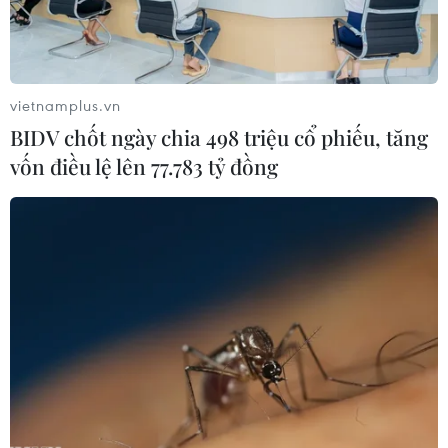
khiến các nhà quảng cáo tẩy chay Twitter.
vietnamplus.vn
BIDV chốt ngày chia 498 triệu cổ phiếu, tăng
vốn điều lệ lên 77.783 tỷ đồng
Các 'ông lớn' công nghệ đối mặt với làn
sóng cắt giảm nhân sự
15/03/2023 07:45