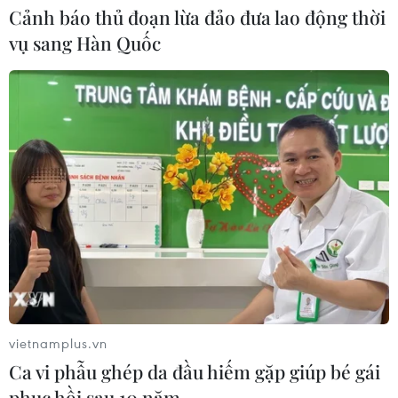
Xem thêm
Cảnh báo thủ đoạn lừa đảo đưa lao động thời
vụ sang Hàn Quốc
CƠ QUAN CHỦ QUẢN: THÔNG TẤN XÃ VIỆT NAM
Tổng Biên tập: TRẦN TIẾN DUẨN
Phó Tổng Biên tập: NGUYỄN THỊ TÁM, KHÚC THANH
THỦY
Sở hữu trí tuệ
Quy định sử dụng
RSS
Hỗ trợ
vietnamplus.vn
Ngôn ngữ
TTXVN
Ca vi phẫu ghép da đầu hiếm gặp giúp bé gái
Dịch vụ tin
Quảng cáo
phục hồi sau 10 năm