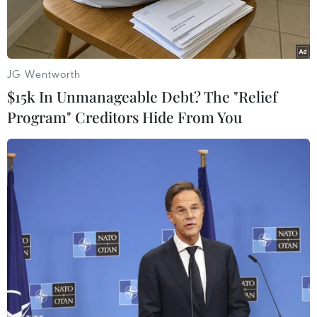
JG Wentworth
$15k In Unmanageable Debt? The "Relief
Program" Creditors Hide From You
Ảnh minh họa. (Nguồn: nbcnews)
Trả lời phỏng vấn của hãng tin BBC (Anh) mới
đây, Giám đốc điều hành của mạng xã hội
Twitter Elon Musk cho biết kể từ cuối năm
ngoái, hãng này đã sa thải hơn 6.000 nhân viên,
tương đương khoảng 80% tổng số nhân viên của