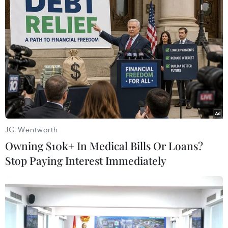
#Cắt giảm quảng cáo
#Doanh thu của Twitter giảm mạnh
Theo dõi VietnamPlus
JG Wentworth
Owning $10k+ In Medical Bills Or Loans?
Stop Paying Interest Immediately
TIN LIÊN QUAN