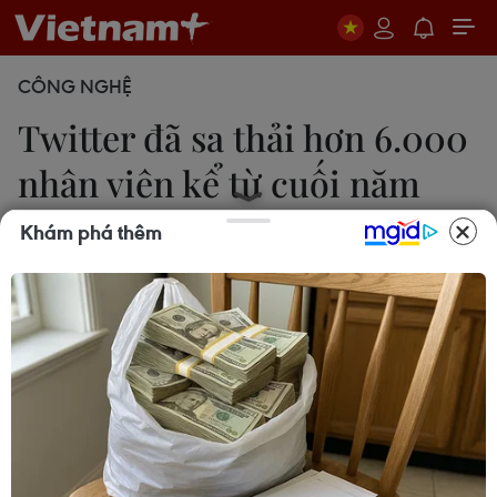
CÔNG NGHỆ
Twitter đã sa thải hơn 6.000
nhân viên kể từ cuối năm
2022
Khám phá thêm
Văn Khoa
13/04/2023 22:05
Twitter chỉ còn khoảng 1.500 nhân viên sau khi
hãng này tiến hành sa thải hơn nhân viên kể từ
cuối năm ngoái (2022), tương đương khoảng 80%
tổng số nhân viên của Twitter.