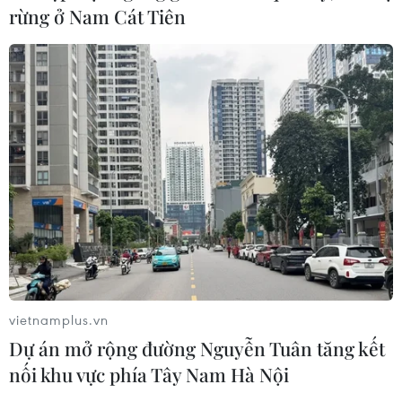
thuộc phần lớn vào đối tác OpenAI
rừng ở Nam Cát Tiên
06/08/2026 06:31
Tây Ninh: Tạo điều kiện hình thành
doanh nghiệp công nghệ chiến lược
06/08/2026 04:45
Việt Nam hướng tới làm
chủ 10 công nghệ lõi vào năm 2030
06/08/2026 04:38
vietnamplus.vn
Dự án mở rộng đường Nguyễn Tuân tăng kết
Ngày An ninh mạng Việt Nam: Kiến
nối khu vực phía Tây Nam Hà Nội
tạo không gian mạng an toàn, nhân