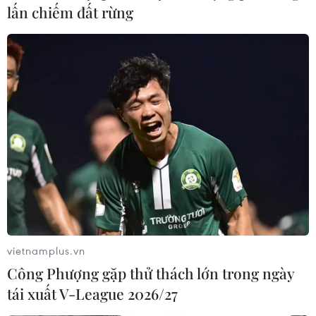
lấn chiếm đất rừng
Twitter thừa nhận một phần mã nguồn đã
bị rò rỉ trực tuyến
27/03/2023 04:06
Trong đơn kiện gửi lên một tòa án ở California, Twitter
cho biết đã phát hiện GitHub - một dịch vụ lưu trữ
Internet để phát triển phần mềm - đăng công khai mã
nguồn của công ty này.
vietnamplus.vn
Công Phượng gặp thử thách lớn trong ngày
tái xuất V-League 2026/27