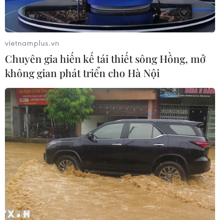
Xem thêm
vietnamplus.vn
Chuyên gia hiến kế tái thiết sông Hồng, mở
không gian phát triển cho Hà Nội
CƠ QUAN CHỦ QUẢN: THÔNG TẤN XÃ VIỆT NAM
Tổng Biên tập: TRẦN TIẾN DUẨN
Phó Tổng Biên tập: NGUYỄN THỊ TÁM, KHÚC THANH
THỦY
Sở hữu trí tuệ
Quy định sử dụng
RSS
Hỗ trợ
Ngôn ngữ
TTXVN
Dịch vụ tin
Quảng cáo