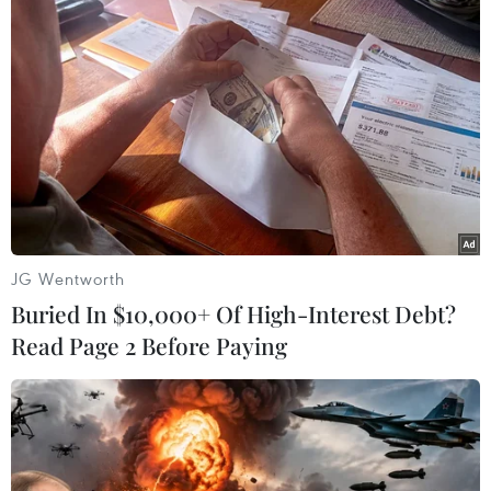
#Liên minh châu Âu
#Thượng viện Thụy Sĩ
#Đàm phán
#Quyền công dân châu Âu
#Lợi ích
Thụy Sĩ
JG Wentworth
Buried In $10,000+ Of High-Interest Debt?
Read Page 2 Before Paying
Theo dõi VietnamPlus