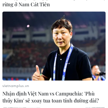
rừng ở Nam Cát Tiên
vietnamplus.vn
Nhận định Việt Nam vs Campuchia: 'Phù
thủy Kim' sẽ xoay tua toan tính đường dài?