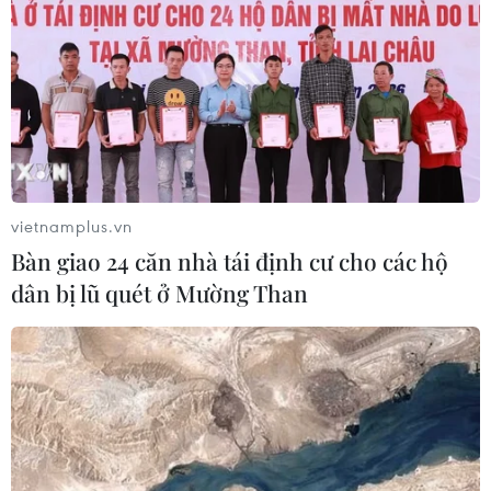
vietnamplus.vn
Bàn giao 24 căn nhà tái định cư cho các hộ
dân bị lũ quét ở Mường Than