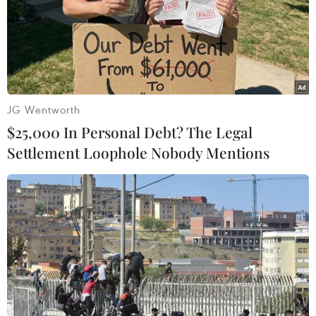
21/12/2022 12:14
Chính phủ Thụy Sĩ cho biết sẽ tự nguyện thực hiện mục
tiêu giảm 10% mức tiêu thụ điện từ tháng 1 đến tháng
3/2023 và trong tháng 11 và 12/2023 so với mức trung
bình của 5 năm qua.
JG Wentworth
$25,000 In Personal Debt? The Legal
Settlement Loophole Nobody Mentions