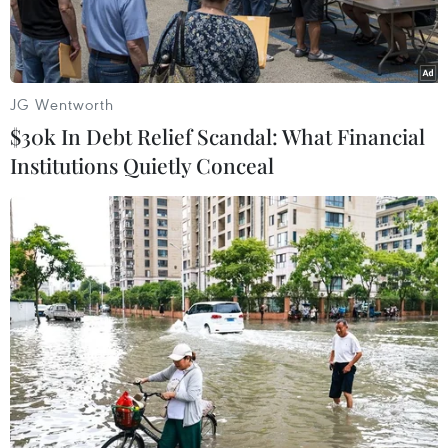
JG Wentworth
$30k In Debt Relief Scandal: What Financial
Institutions Quietly Conceal
(Nguồn: Reuters)
Sau Hạ viện, Ủy ban chính sách đối ngoại
Thượng viện Thụy Sĩ ngày 13/2 đã thông qua nội
dung chung của dự thảo ủy nhiệm đàm phán
với Liên minh châu Âu (EU) do chính phủ Thụy