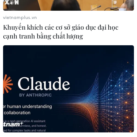
vietnamplus.vn
Khuyến khích các cơ sở giáo dục đại học
cạnh tranh bằng chất lượng
Thụy Sĩ cân nhắc quan điểm đàm phán về
thỏa thuận hợp tác với EU
09/11/2023 01:59
Quan hệ giữa Thụy Sĩ và EU đã trở nên căng thẳng sau
khi Bern quyết định chấm dứt nhiều năm đàm phán
hướng tới một thỏa thuận hợp tác rộng rãi với khối.