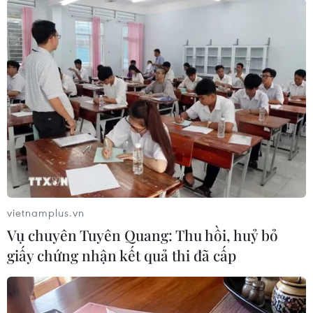
Thụy Sĩ cân nhắc quan
điểm đàm phán về thỏa
thuận hợp tác với EU
Quan hệ giữa Thụy Sĩ và EU đã
trở nên căng thẳng sau khi Bern
quyết định chấm dứt nhiều năm
đàm phán hướng tới một thỏa
thuận hợp tác rộng rãi với khối.
(TTXVN/Vietnam+)
vietnamplus.vn
Vụ chuyên Tuyên Quang: Thu hồi, huỷ bỏ
giấy chứng nhận kết quả thi đã cấp