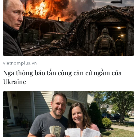
TIN LIÊN QUAN
vietnamplus.vn
Nga thông báo tấn công căn cứ ngầm của
Ukraine
Thụy Sĩ thông qua mục tiêu của EU cắt
giảm tiêu thụ điện