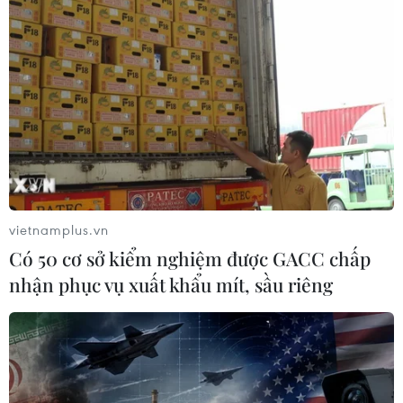
#Mỹ-Trung Quốc
#Cuộc chiến thương mại
#COVID-19
#Vật tư y tế
#Công ty trung quốc
#Thuế quan
Mỹ
Trung Quốc
Theo dõi VietnamPlus
vietnamplus.vn
Có 50 cơ sở kiểm nghiệm được GACC chấp
nhận phục vụ xuất khẩu mít, sầu riêng
TIN LIÊN QUAN