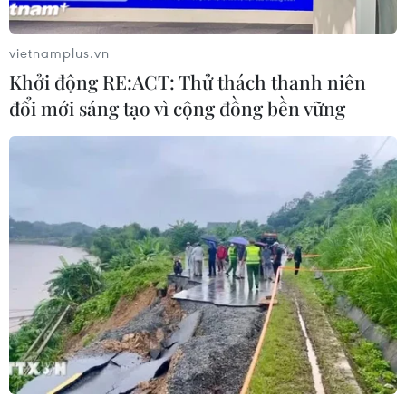
vietnamplus.vn
Khởi động RE:ACT: Thử thách thanh niên
đổi mới sáng tạo vì cộng đồng bền vững
TIN CÙNG CHUYÊN MỤC
Bộ Tài chính: Thống nhất bốn
Chương trình mục tiêu quốc gia
thành một tổng thể
07/08/2026 13:06