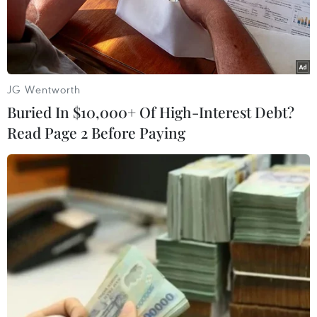
đầu tháng 7/2018, vì phải phá vỡ chuỗi cung
ứng. Đồng thời, giá cổ phiếu của các công ty này
trên thị trường chứng khoán cũng sụt giảm.
Trong khi đó, lợi nhuận của các trang trại Mỹ
JG Wentworth
vào mùa Thu ở mức cao nhất trong 7 năm qua.
Buried In $10,000+ Of High-Interest Debt?
Theo Bloomberg, Trung Quốc đã mua 11,2 triệu
Read Page 2 Before Paying
tấn ngô Mỹ trong vụ vừa qua, gấp 13 lần so với
trước khi xảy ra căng thẳng.