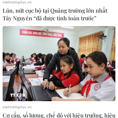
vietnamplus.vn
Lún, nứt cục bộ tại Quảng trường lớn nhất
Tây Nguyên “đã được tính toán trước”
Nhà Trắng sẽ xem xét lại thỏa thuận Giai
đoạn 1 với Trung Quốc
30/01/2021 07:32
Thư ký báo chí Nhà Trắng Jen Psaki ngày 29/1 cho biết
Chính quyền của Tổng thống Joe Biden sẽ xem xét tất
cả các biện pháp đảm bảo an ninh quốc gia mà cựu
Tổng thống Donald Trump đưa ra.
vietnamplus.vn
Cơ cấu, số lượng, chế độ với hiệu trưởng, hiệu