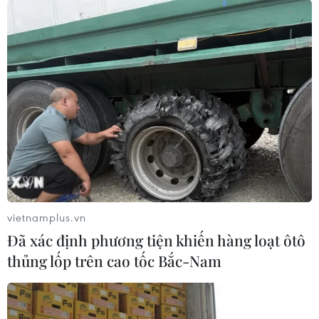
tăng trưởng lợi nhuận phục hồi.
Thực chất đây chỉ là nguồn vốn đầu cơ thuần
túy nên không cần tìm hiểu sâu./.
(Vietnam+)
vietnamplus.vn
Đã xác định phương tiện khiến hàng loạt ôtô
thủng lốp trên cao tốc Bắc-Nam