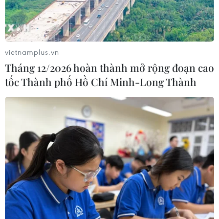
Năm 2020, trong bối cảnh đại dịch COVID-19, khoảng
cách quy mô GDP giữa Trung Quốc và Mỹ tiếp tục thu
hẹp do hiệu quả phòng chống dịch của Trung Quốc
được cho là tốt hơn Mỹ.
vietnamplus.vn
Tháng 12/2026 hoàn thành mở rộng đoạn cao
tốc Thành phố Hồ Chí Minh-Long Thành