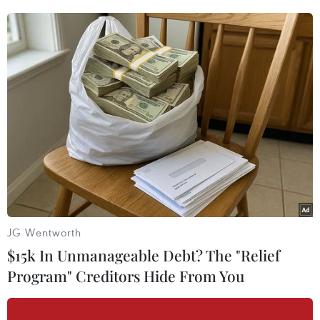
Hong Kong (Trung Quốc) làm nơi trung gian
đầu tư.
Sự mất cân bằng tiếp tục gia tăng
Mối quan hệ không êm ả giữa hai “gã khổng lồ”
kinh tế đã không ngăn cản họ gia tăng thương
mại song phương.
Theo Tổng cục Hải quan Trung Quốc, kim ngạch
thương mại song phương với Mỹ tính đến cuối
năm 2020 đạt 586,7 tỷ USD, tăng 8,3% so với
năm 2019.
JG Wentworth
Xuất khẩu từ Trung Quốc sang Mỹ tăng 7,9% đạt
$15k In Unmanageable Debt? The "Relief
451,8 tỷ USD, trong khi Mỹ bán được 134,9 tỷ
Program" Creditors Hide From You
USD hàng hóa cho Trung Quốc, tăng 9,8%.
Tuy nhiên, theo phân tích của Viện Kinh tế Thế