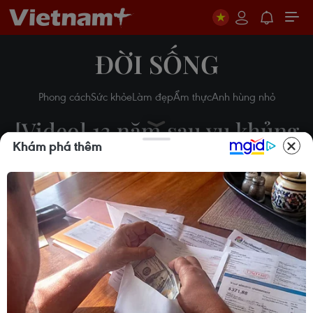
ĐỜI SỐNG
Phong cách
Sức khỏe
Làm đẹp
Ẩm thực
Anh hùng nhỏ
[Video] 13 năm sau vụ khủng
Khám phá thêm
bố kinh hoàng ngày 11/9 tại
Mỹ
12/09/2014 03:00
Theo dõi VietnamPlus