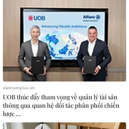
#Vụ khủng bố 11/9
#Khủng bố tại Mỹ
#Tòa tháp đôi
#Lầu Năm góc
#Thảm họa kinh hoàng
#Chống khủng bố
#Khủng hoảng nợ công
vietnamplus.vn
UOB thúc đẩy tham vọng về quản lý tài sản
#Al Qaeda
#Nguy cơ
Mỹ
thông qua quan hệ đối tác phân phối chiến
lược …