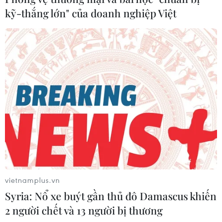
trọng do thiếu hụt viện trợ
do nắng nóng kỷ lục
kỹ-thắng lớn" của doanh nghiệp Việt
05/08/2026 06:41
05/08/2026 06:31
Động đất mạnh làm rung
Điểm hẹn ngắm băng trôi
chuyển miền Nam
và cá voi ở Canada
Philippines
05/08/2026 01:08
05/08/2026 05:29
vietnamplus.vn
Syria: Nổ xe buýt gần thủ đô Damascus khiến
2 người chết và 13 người bị thương