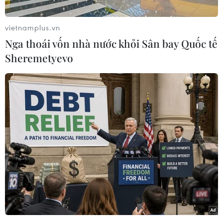
vietnamplus.vn
Nga thoái vốn nhà nước khỏi Sân bay Quốc tế
Sheremetyevo
Ngày 11/9/2001, 4 chiếc máy bay Boeing của Mỹ,
với sức chứa gần 91.000 lít xăng cho động cơ
phản lực của mỗi chiếc, đã bị bọn khủng bố
khống chế, biến chúng thành những quả bom
lửa, chuyển hướng lao thẳng vào những mục
tiêu được xem là biểu tượng sức mạnh của nước
Mỹ.