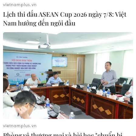
vietnamplus.vn
Lịch thi đấu ASEAN Cup 2026 ngày 7/8: Việt
Nam hướng đến ngôi đầu
Cách các sân bay Mỹ rút
Trung Quốc: Cảnh sát
ngắn thời gian làm thủ tục
Hong Kong, Macau triệt
phá vụ lừa đảo đầu tư Fun
05/08/2026 07:17
Coffee
05/08/2026 06:41
Afghanistan đối mặt khủng
Italy nâng báo động đỏ
vietnamplus.vn
hoảng lương thực nghiêm
trên toàn bộ 27 thành phố
Phòng vệ thương mại và bài học "chuẩn bị