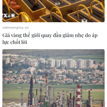
tra ban đầu vụ đâm dao ở
pháp ngăn chặn đánh bạc
trung tâm London
trực tuyến trong quân đội
06/08/2026 06:00
06/08/2026 04:52
vietnamplus.vn
Giá vàng thế giới quay đầu giảm nhẹ do áp
lực chốt lời
Khẩn trường khám nghiệm
Pháp mở các điểm tắm
hiện trường, điều tra
sông phục vụ người dân
nguyên nhân vụ cháy chợ
trong mùa Hè nắng nóng
Biên Hòa
06/08/2026 03:02
06/08/2026 04:37