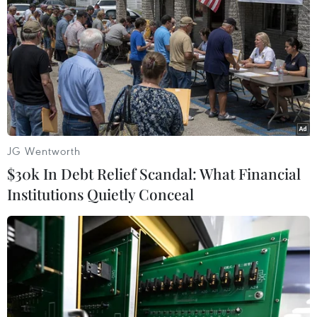
Nước thải từ máy bay có
Tây Ban Nha: 100 người
thể giúp phát hiện sớm
thiệt mạng trong vụ vượt
nguy cơ đại dịch
biển ồ ạt vào Ceuta
06/08/2026 22:30
06/08/2026 16:03
JG Wentworth
$30k In Debt Relief Scandal: What Financial
Institutions Quietly Conceal
Đức tuyên án chung thân
Italy và Hy Lạp trở thành
đối tượng gây vụ lao xe vào
điểm nóng của virus Tây
đám đông ở Munich
sông Nile
06/08/2026 15:57
06/08/2026 13:24