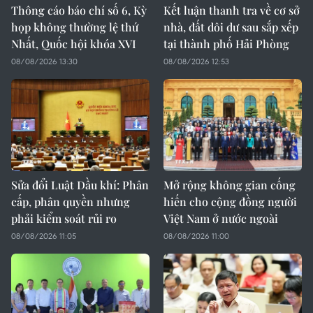
Thông cáo báo chí số 6, Kỳ
Kết luận thanh tra về cơ sở
họp không thường lệ thứ
nhà, đất dôi dư sau sắp xếp
Nhất, Quốc hội khóa XVI
tại thành phố Hải Phòng
08/08/2026 13:30
08/08/2026 12:53
Sửa đổi Luật Dầu khí: Phân
Mở rộng không gian cống
cấp, phân quyền nhưng
hiến cho cộng đồng người
phải kiểm soát rủi ro
Việt Nam ở nước ngoài
08/08/2026 11:05
08/08/2026 11:00