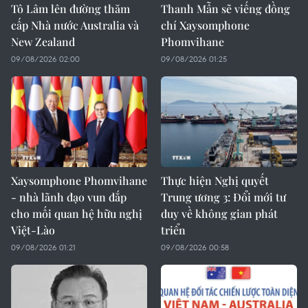
Tô Lâm lên đường thăm
Thanh Mẫn sẽ viếng đồng
cấp Nhà nước Australia và
chí Xaysomphone
New Zealand
Phomvihane
09/08/2026 02:00
09/08/2026 01:25
Xaysomphone Phomvihane
Thực hiện Nghị quyết
- nhà lãnh đạo vun đắp
Trung ương 3: Đổi mới tư
cho mối quan hệ hữu nghị
duy về không gian phát
Việt-Lào
triển
09/08/2026 01:21
09/08/2026 00:58