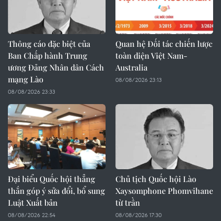
Thông cáo đặc biệt của
Quan hệ Đối tác chiến lược
Ban Chấp hành Trung
toàn diện Việt Nam-
ương Đảng Nhân dân Cách
Australia
mạng Lào
08/08/2026 23:13
08/08/2026 23:33
Đại biểu Quốc hội thẳng
Chủ tịch Quốc hội Lào
thắn góp ý sửa đổi, bổ sung
Xaysomphone Phomvihane
Luật Xuất bản
từ trần
08/08/2026 22:54
08/08/2026 17:30