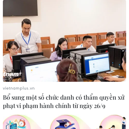
"Lễ mừng cơm mới" và
Lễ hội Văn hóa, Du lịch
chuỗi hoạt động du lịch
Mường Lò năm 2026 sẽ
"Sắc vàng Di sản" 2026 tại
diễn ra từ ngày 25/9 đến
Lào Cai
2/10
04/08/2026 14:56
04/08/2026 14:37
Xem thêm
vietnamplus.vn
Bổ sung một số chức danh có thẩm quyền xử
phạt vi phạm hành chính từ ngày 26/9