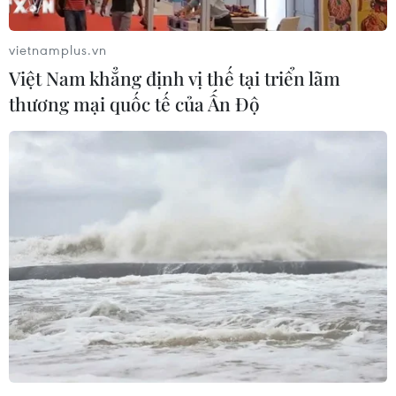
06/08/2026 07:30
06/08/2026 05:48
vietnamplus.vn
Việt Nam khẳng định vị thế tại triển lãm
thương mại quốc tế của Ấn Độ
Hà Nội: 'Đánh thức' di sản
Quảng Trị bảo tồn di tích
văn hóa, mở đường cho
và hệ thống mạch nước
sáng tạo
ngầm ở 14 giếng cổ xã Cồn
Tiên
06/08/2026 04:25
06/08/2026 03:01