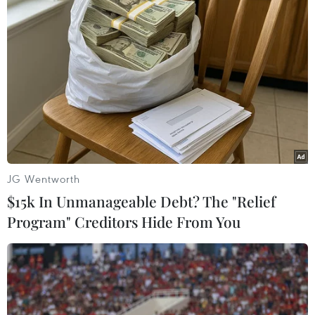
Miss Galaxy Vietnam 2026:
Nhịp điệu Samulnori vang
Sân chơi nhan sắc khác
dội, Áo dài - Hanbok 'khoe
biệt với dấu ấn công nghệ
sắc' bên sông Hàn
07/08/2026 07:40
07/08/2026 04:39
JG Wentworth
$15k In Unmanageable Debt? The "Relief
Program" Creditors Hide From You
Để di sản ướp trà sen
Nghệ nhân Đặng Văn Hậu
Quảng An luôn song hành
thổi sức sống mới cho
cùng nhịp sống đương đại
nghệ thuật tò he truyền