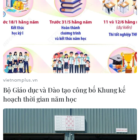
CƠ QUAN CHỦ QUẢN: THÔNG TẤN XÃ VIỆT NAM
Tổng Biên tập: TRẦN TIẾN DUẨN
Phó Tổng Biên tập: NGUYỄN THỊ TÁM, KHÚC THANH
THỦY
Sở hữu trí tuệ
Quy định sử dụng
RSS
Hỗ trợ
Ngôn ngữ
TTXVN
vietnamplus.vn
Dịch vụ tin
Quảng cáo
Bộ Giáo dục và Đào tạo công bố Khung kế
Liên hệ
hoạch thời gian năm học
Giấy phép số: 1374/GP-BTTTT do Bộ Thông tin và Truyền thông
cấp ngày 11/9/2008.