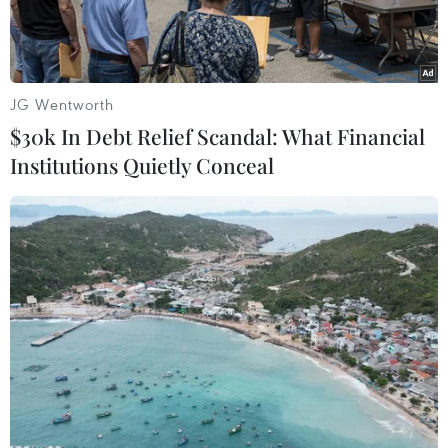
Công xưởng sao chép tranh lớn nhất thế giới nằm
ở thị trấn Dafen, Thâm Quyến, Trung Quốc, có tới
hơn 8.000 họa sỹ sinh sống bằng nghề sao chép
JG Wentworth
các bức họa nổi tiếng của các danh họa thế giới.
$30k In Debt Relief Scandal: What Financial
Institutions Quietly Conceal