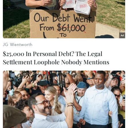
Buổi hòa nhạc kéo dài 639
Dự thảo Luật Kiến trúc: Bổ
năm vừa mới hoàn thành
sung quy định nhận diện
4% hành trình
bản sắc văn hóa dân tộc
06/08/2026 11:54
06/08/2026 11:29
JG Wentworth
$25,000 In Personal Debt? The Legal
Settlement Loophole Nobody Mentions
Khởi động xét chọn Doanh
Xã Tây Giang khai mạc
nghiệp đạt chuẩn văn hóa
Ngày hội văn hóa Cơ Tu lần
kinh doanh Việt Nam 2026
thứ 1
06/08/2026 10:42
06/08/2026 10:38