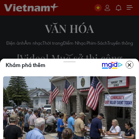
VĂN HÓA
Điện ảnh
Âm nhạc
Thời trang
Điểm Nhạc-Phim-Sách
Truyền thông
[Video] Mục sở thị công
Khám phá thêm
xưởng sao chép tranh lớn
nhất thế giới
18/12/2018 09:34
Theo dõi VietnamPlus