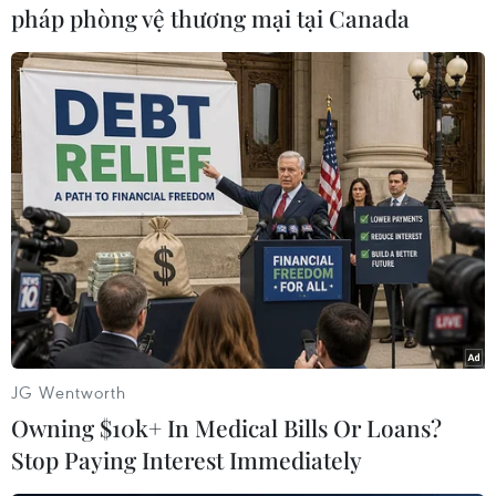
pháp phòng vệ thương mại tại Canada
#Màu vẽ
#Sao chép tranh
#Vẽ tranh
#Họa sỹ
#Danh họa thế giới
#Kiệt tác hội họa
#Van Gogh
#Picasso
#Leonardo da Vinci
#Dafen
#Trung Quốc
#Tin Thế giới
#Thời sự quốc tế
#Tin thời sự
#Tin kinh tế
#Tin hot
#Tin nóng
#Tin mới nhận
#Vietnamplus
Trung Quốc
JG Wentworth
Owning $10k+ In Medical Bills Or Loans?
Stop Paying Interest Immediately