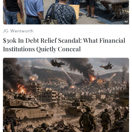
Nguyên nhân bước đầu đã được xác dịnh là do lái
xe container vi phạm luật giao thông khi cho xe đỗ
trên đường ray.
JG Wentworth
$30k In Debt Relief Scandal: What Financial
Institutions Quietly Conceal