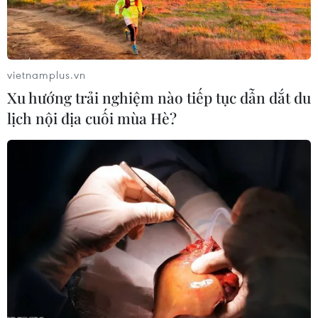
Cầu Đắk Lung sập sau cú
Dự án mở rộng đường
tông của xe tải cẩu, 2 người
Nguyễn Tuân tăng kết nối
thoát chết
khu vực phía Tây Nam Hà
Nội
06/08/2026 09:00
vietnamplus.vn
06/08/2026 08:19
Xu hướng trải nghiệm nào tiếp tục dẫn dắt du
lịch nội địa cuối mùa Hè?
Đắk Lắk: Điều tra, khắc
Đại biểu Quốc hội băn
phục sự cố nhiều phương
khoăn khả năng cân đối
tiện thủng lốp trên cao tốc
vốn 2 siêu dự án giao
thông
06/08/2026 07:14
06/08/2026 07:00