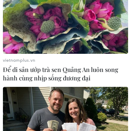
Sẽ thi công đồng loạt Dự
Chưa đầu tư mở rộng Quốc
án cao tốc Vinh-Thanh
lộ 1 đoạn Bạc Liêu-Cà Mau
Thủy trong tháng 9
giai đoạn 2026-2030
vietnamplus.vn
06/08/2026 12:25
06/08/2026 12:24
Để di sản ướp trà sen Quảng An luôn song
hành cùng nhịp sống đương đại
Tuyên Quang khẩn trương
Thi công trở lại dự án sửa
khắc phục sạt lở trên các
chữa Quốc lộ 30 sau phản
tuyến giao thông
ánh của TTXVN