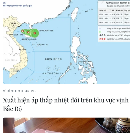
#Nam Định
#Xe container
#Lái xe
#Tai nạn đường sắt
#Đầu máy xe lửa
#Hành khách
Nam Định
Ninh Bình
vietnamplus.vn
Xuất hiện áp thấp nhiệt đới trên khu vực vịnh
Bắc Bộ