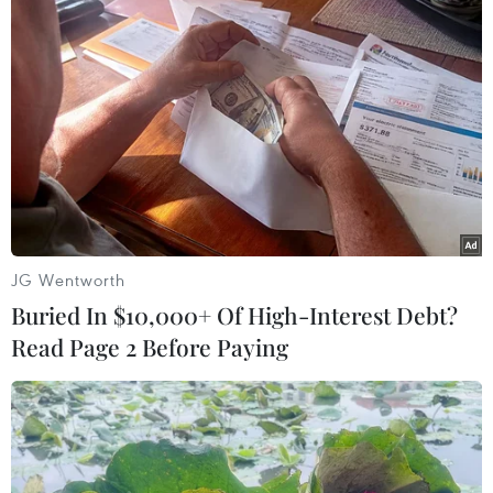
Cần xử lý dứt điểm việc tập
Hãng hàng không Air
kết gỗ ở hành lang an toàn
Premia của Hàn Quốc nối
giao thông Quốc lộ 22B
lại đường bay Incheon-TP
Hồ Chí Minh
07/08/2026 04:31
07/08/2026 04:28
JG Wentworth
Buried In $10,000+ Of High-Interest Debt?
Read Page 2 Before Paying
Khẩn trương phân luồng
Nhanh chóng hoàn thiện
giao thông sau vụ sạt lở
dự án kết nối vùng, sân bay
trên tuyến ĐT161 ở Lào Cai
Long Thành
07/08/2026 02:37
06/08/2026 15:07