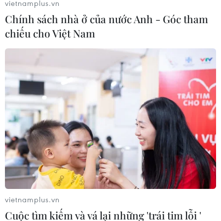
vietnamplus.vn
06/08/2026 05:10
06/08/2026 04:37
Chính sách nhà ở của nước Anh - Góc tham
chiếu cho Việt Nam
Hà Tĩnh cảnh báo nguy cơ
Đồng Nai cảnh báo người
sạt lở trên nhiều tuyến
dân không ném vật thể vào
giao thông trước mùa mưa
phương tiện trên cao tốc
bão
06/08/2026 04:24
06/08/2026 04:34
vietnamplus.vn
Cuộc tìm kiếm và vá lại những 'trái tim lỗi '