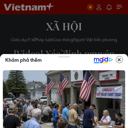
XÃ HỘI
Giáo dục
Y tế
Pháp luật
Giao thông
Người Việt bốn phương
[Video] Xác định nguyên
Khám phá thêm
nhân vụ tai nạn đường sắt ở
Nam Định
20/09/2014 02:41
Theo dõi VietnamPlus