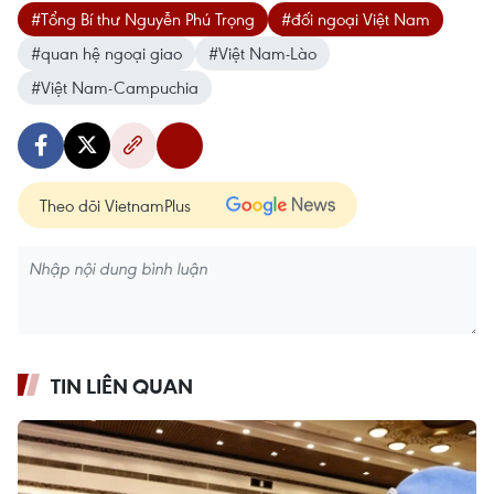
#Tổng Bí thư Nguyễn Phú Trọng
#đối ngoại Việt Nam
#quan hệ ngoại giao
#Việt Nam-Lào
#Việt Nam-Campuchia
Theo dõi VietnamPlus
TIN LIÊN QUAN