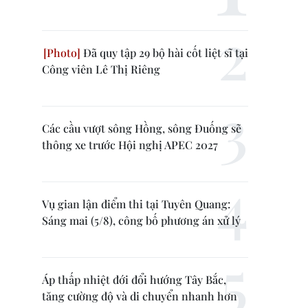
Đã quy tập 29 bộ hài cốt liệt sĩ tại
Công viên Lê Thị Riêng
Các cầu vượt sông Hồng, sông Đuống sẽ
thông xe trước Hội nghị APEC 2027
Vụ gian lận điểm thi tại Tuyên Quang:
Sáng mai (5/8), công bố phương án xử lý
Áp thấp nhiệt đới đổi hướng Tây Bắc,
tăng cường độ và di chuyển nhanh hơn