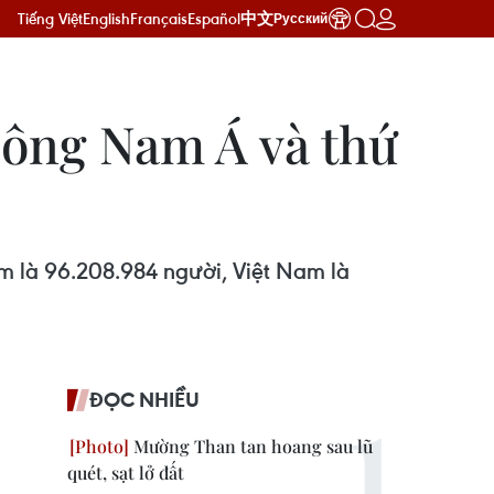
Tiếng Việt
English
Français
Español
中文
Русский
Đông Nam Á và thứ
m là 96.208.984 người, Việt Nam là
ĐỌC NHIỀU
Mường Than tan hoang sau lũ
quét, sạt lở đất