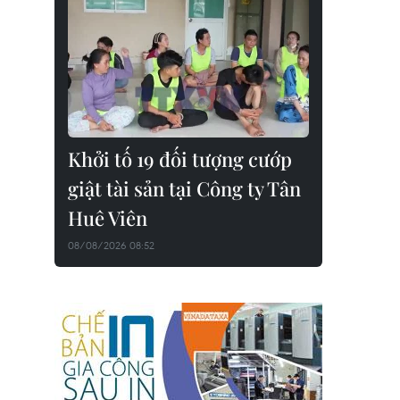
Khởi tố 19 đối tượng cướp
giật tài sản tại Công ty Tân
Huê Viên
08/08/2026 08:52