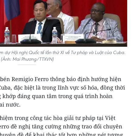
 dự Hội nghị Quốc tế lần thứ XI về Tư pháp và Luật của Cuba.
(Ảnh: Mai Phương/TTXVN)
bén Remigio Ferro thông báo định hướng hiện
Cuba, đặc biệt là trong lĩnh vực số hóa, đồng thời
ng khớp đáng quan tâm trong quá trình hoàn
ai nước.
hiệm trong công tác hòa giải tư pháp tại Việt
rro đề nghị tăng cường những trao đổi chuyên
chuyên đề để khai thác tốt hơn những nét tương