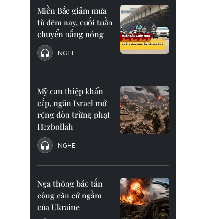
Miền Bắc giảm mưa
từ đêm nay, cuối tuần
chuyển nắng nóng
NGHE
Mỹ can thiệp khẩn
cấp, ngăn Israel mở
rộng đòn trừng phạt
Hezbollah
NGHE
Nga thông báo tấn
công căn cứ ngầm
của Ukraine