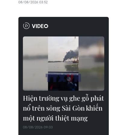
08/08/2026 03:52
VIDEO
Hiện trường vụ ghe gỗ phát
nổ trên sông Sài Gòn khiến
một người thiệt mạng
08/08/2026 09:03