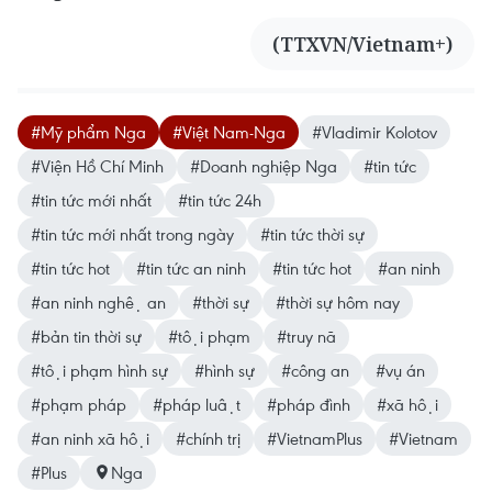
(TTXVN/Vietnam+)
#Mỹ phẩm Nga
#Việt Nam-Nga
#Vladimir Kolotov
#Viện Hồ Chí Minh
#Doanh nghiệp Nga
#tin tức
#tin tức mới nhất
#tin tức 24h
#tin tức mới nhất trong ngày
#tin tức thời sự
#tin tức hot
#tin tức an ninh
#tin tức hot
#an ninh
#an ninh nghệ an
#thời sự
#thời sự hôm nay
#bản tin thời sự
#tội phạm
#truy nã
#tội phạm hình sự
#hình sự
#công an
#vụ án
#phạm pháp
#pháp luật
#pháp đình
#xã hội
#an ninh xã hội
#chính trị
#VietnamPlus
#Vietnam
#Plus
Nga