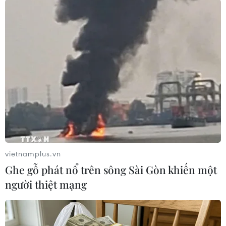
dự thi tốt nghiệp THPT
Nhắn gửi tới hơn một triệu thí sinh
tham gia Kỳ thi tốt nghiệp Trung
học phổ thông năm 2024, Bộ
trưởng Nguyễn Kim Sơn mong
các em bình tĩnh, tự tin, thể hiện
được mình một cách tốt nhất.
(TTXVN/Vietnam+)
vietnamplus.vn
Ghe gỗ phát nổ trên sông Sài Gòn khiến một
người thiệt mạng