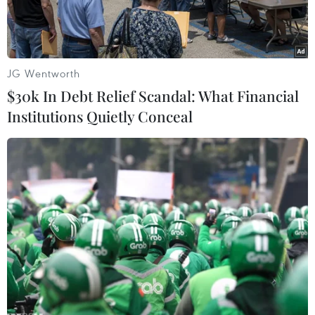
JG Wentworth
$30k In Debt Relief Scandal: What Financial
Institutions Quietly Conceal
Giám thị phát giấy thi cho thí sinh tại một điểm thi ở Vĩnh Phúc.
(Ảnh minh họa: Hoàng Hùng/TTXVN)
Ngay sau khi nhận được thông tin học sinh
Phạm Minh Anh (lớp 12A3, Trường Trung học