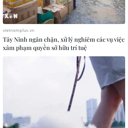
sinh cả nước thi môn Ngữ văn
27/06/2024 02:38
Ngày 27/6, hơn 1 triệu thí sinh trên cả nước chính thức
bước vào Kỳ thi tốt nghiệp THPT năm 2024; buổi sáng,
vietnamplus.vn
thí sinh thi môn Ngữ văn và buổi chiều, thi môn Toán.
Tây Ninh ngăn chặn, xử lý nghiêm các vụ việc
xâm phạm quyền sở hữu trí tuệ