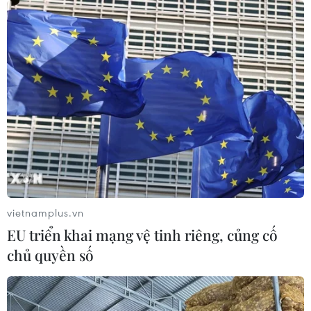
Vụ chuyên Tuyên Quang: Thu hồi,
hủy bỏ giấy chứng nhận kết quả thi
đã cấp
06/08/2026 13:55
Khuyến khích các cơ sở giáo dục đại
học cạnh tranh bằng chất lượng
06/08/2026 13:41
vietnamplus.vn
EU triển khai mạng vệ tinh riêng, củng cố
Cần Thơ xem xét đề xuất xây dựng Tổ
chủ quyền số
hợp Giáo dục-Đào tạo 636 tỷ đồng
06/08/2026 13:24