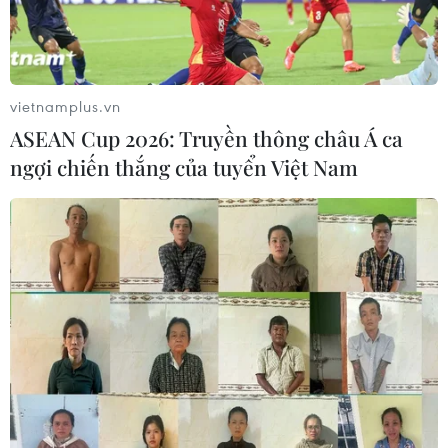
vietnamplus.vn
ASEAN Cup 2026: Truyền thông châu Á ca
ngợi chiến thắng của tuyển Việt Nam
TIN CÙNG CHUYÊN MỤC
Hà Nội sắp xếp trường học - cuộc
chuyển đổi về tư duy quản trị giáo
dục
08/08/2026 02:51
Bộ Giáo dục và Đào tạo
công bố Khung kế hoạch thời gian