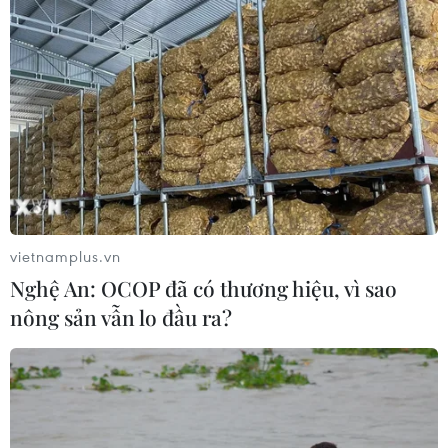
Cà Mau hợp nhất 4 trường cao đẳng,
tăng quy mô đào tạo nhân lực chất
lượng cao
06/08/2026 11:43
Các trường đại học sẽ xét tuyển thí
sinh Trường THTP chuyên Tuyên
Quang không vi phạm quy chế
vietnamplus.vn
06/08/2026 09:44
Nghệ An: OCOP đã có thương hiệu, vì sao
nông sản vẫn lo đầu ra?
Toàn cảnh vụ sai phạm điểm
thi trường THPT chuyên Tuyên
Quang
06/08/2026 09:04