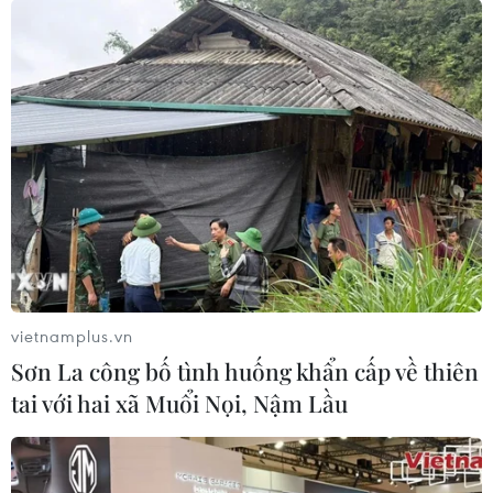
vietnamplus.vn
Sơn La công bố tình huống khẩn cấp về thiên
tai với hai xã Muổi Nọi, Nậm Lầu