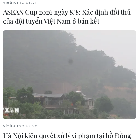
vietnamplus.vn
ASEAN Cup 2026 ngày 8/8: Xác định đối thủ
của đội tuyển Việt Nam ở bán kết
Thi tốt nghiệp THPT năm
2024: Thông tin lịch thi và thời gian làm
bài
26/06/2024 23:33
Ngày 27/6, buổi sáng từ 7h35, thí sinh làm bài thi môn
Ngữ Văn (thời gian 120 phút); buổi chiều từ 14h30, thí
sinh làm bài thi môn Toán (thời gian 90 phút).
vietnamplus.vn
Hà Nội kiên quyết xử lý vi phạm tại hồ Đồng