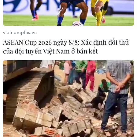
mới và quy chế mới.
vietnamplus.vn
ASEAN Cup 2026 ngày 8/8: Xác định đối thủ
của đội tuyển Việt Nam ở bán kết
Hà Nội: Môn thi thứ ba vào
lớp 10 THPT công lập là ngoại ngữ
26/02/2025 22:21