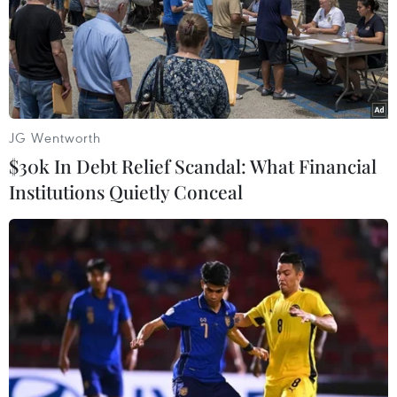
JG Wentworth
$30k In Debt Relief Scandal: What Financial
Institutions Quietly Conceal
Phương án tuyển sinh vào lớp 10 của 63
tỉnh thành trên cả nước
03/03/2025 04:26
Năm học 2025-2026 là năm đầu tiên các địa phương
tuyển sinh lớp 10 theo chương trình giáo dục phổ thông