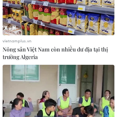
Trường Đại học Hồng Đức
08/08/2026 06:36
Hà Nội sắp xếp trường học - cuộc
chuyển đổi về tư duy quản trị giáo
vietnamplus.vn
dục
Nông sản Việt Nam còn nhiều dư địa tại thị
08/08/2026 02:51
trường Algeria
Bộ Giáo dục và Đào tạo
công bố Khung kế hoạch thời gian
năm học
07/08/2026 23:54
7 học sinh đội tuyển Việt Nam đoạt
huy chương tại Olympic AI quốc tế