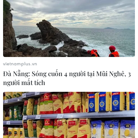
vietnamplus.vn
Đà Nẵng: Sóng cuốn 4 người tại Mũi Nghê, 3
người mất tích
TIN CÙNG CHUYÊN MỤC
Sáp nhập Trường Đại học Văn hóa,
Thể thao và Du lịch Thanh Hóa vào