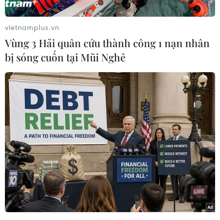
vietnamplus.vn
Vùng 3 Hải quân cứu thành công 1 nạn nhân
bị sóng cuốn tại Mũi Nghê
Theo Sở Giáo dục và Đào tạo Hà Nội, có năm
nhóm đối tượng được tuyển thẳng vào lớp 10
Trung học Phổ thông công lập năm học 2025-