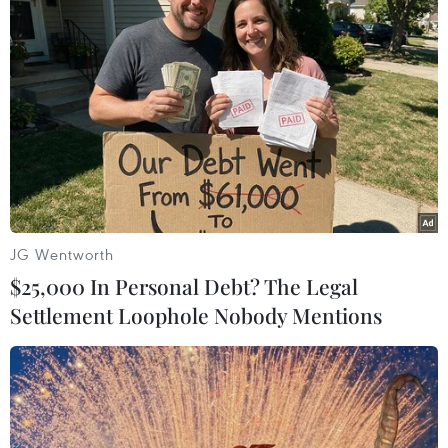
Vụ điểm Toán tại Tuyên Quang: Rút vụ án về Cơ
quan An ninh điều tra Bộ Công an
Đắk Lắk tuyển sinh bổ sung hơn 2.700 chỉ tiêu
vào lớp 10 công lập
Phú Thọ không phát hiện dấu hiệu bất
thường trong Kỳ thi tốt nghiệp THPT
JG Wentworth
$25,000 In Personal Debt? The Legal
Settlement Loophole Nobody Mentions
TIN LIÊN QUAN