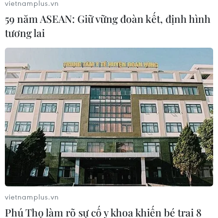
vietnamplus.vn
59 năm ASEAN: Giữ vững đoàn kết, định hình
tương lai
vietnamplus.vn
Phú Thọ làm rõ sự cố y khoa khiến bé trai 8