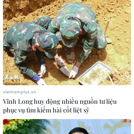
Các trường đại học sẽ xét tuyển thí
sinh Trường THTP chuyên Tuyên
Quang không vi phạm quy chế
06/08/2026 09:44
Toàn cảnh vụ sai phạm điểm
thi trường THPT chuyên Tuyên
Quang
06/08/2026 09:04
vietnamplus.vn
Vĩnh Long huy động nhiều nguồn tư liệu
Đắk Lắk tháo gỡ khó khăn, đảm bảo
phục vụ tìm kiếm hài cốt liệt sỹ
đủ sách giáo khoa cho năm học mới
06/08/2026 04:12