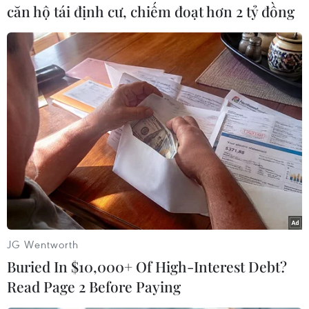
căn hộ tái định cư, chiếm đoạt hơn 2 tỷ đồng
thường trú. Học sinh thuộc diện này nộp hồ sơ
từ ngày 18/4/2025, chậm nhất đến ngày
23/5/2025 sẽ có danh sách trúng tuyển./.
(TTXVN/Vietnam+)
JG Wentworth
Buried In $10,000+ Of High-Interest Debt?
Read Page 2 Before Paying