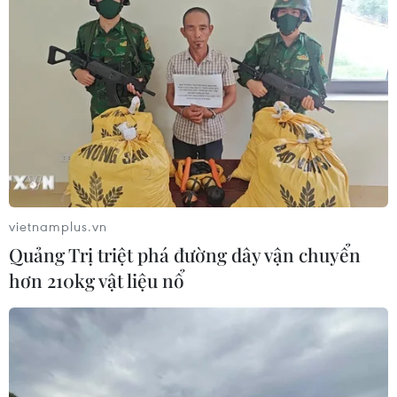
vietnamplus.vn
Quảng Trị triệt phá đường dây vận chuyển
hơn 210kg vật liệu nổ