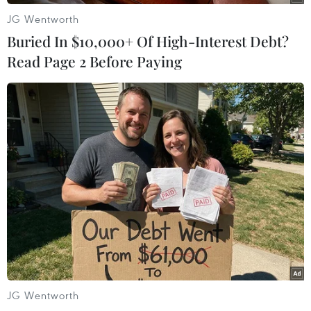
JG Wentworth
Buried In $10,000+ Of High-Interest Debt?
Read Page 2 Before Paying
Ôtô giường nằm biển kiểm soát 29B- 61924 bị cháy rụi. (Ảnh:
Hoàng Hùng/TTXVN)
(TTXVN/Vietnam+)
JG Wentworth