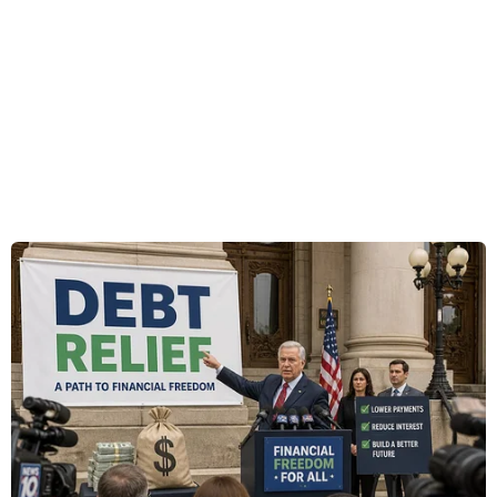
Hiện trường vụ cháy ôtô trên cao tốc Nội Bài-Lào Cai. (Ảnh:
Hoàng Hùng/TTXVN)
Lực lượng chức năng làm nhiệm vụ ở hiện trường vụ cháy ôtô
trên cao tốc Nội Bài-Lào Cai. (Ảnh: Hoàng Hùng/TTXVN)