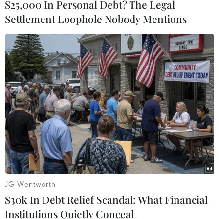
$25,000 In Personal Debt? The Legal
Settlement Loophole Nobody Mentions
#Ôtô giường nằm
#biển kiểm soát
#cao tốc Nội Bài-Lào Cai
#hiện trường vụ cháy
Phú Thọ
Vĩnh Phúc
Theo dõi VietnamPlus
JG Wentworth
$30k In Debt Relief Scandal: What Financial
Institutions Quietly Conceal