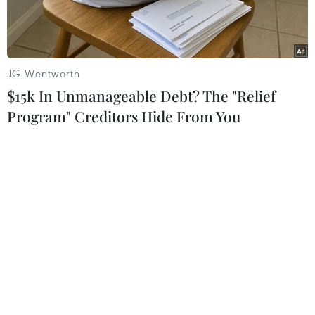
JG Wentworth
$15k In Unmanageable Debt? The "Relief
Program" Creditors Hide From You
Khoang hành khách của ôtô giường nằm biển kiểm soát 29B-
61924 bị cháy rụi hoàn toàn. (Ảnh: Hoàng Hùng/TTXVN)