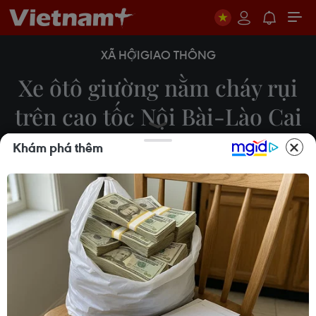
XÃ HỘI
GIAO THÔNG
Xe ôtô giường nằm cháy rụi
trên cao tốc Nội Bài-Lào Cai
Khám phá thêm
18/06/2020 07:32
Ngày 18/6, tại khu vực km12 đường cao tốc Hà
Nộ-Lào Cai đoạn qua huyện Bình Xuyên-Vĩnh Phúc
(hướng Lào Cai về Hà Nội) ôtô giường nằm biển
kiểm soát 29B-61924 bỗng nhiên bốc cháy dữ đội.