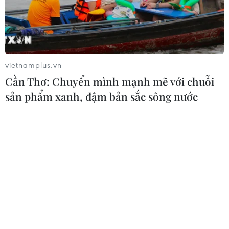
Khẩn trương phân luồng giao thông
sau vụ sạt lở trên tuyến ĐT161 ở Lào
Cai
vietnamplus.vn
07/08/2026 02:37
Cần Thơ: Chuyển mình mạnh mẽ với chuỗi
sản phẩm xanh, đậm bản sắc sông nước
Nhanh chóng hoàn thiện dự
án kết nối vùng, sân bay Long Thành
06/08/2026 15:07
Sẽ thi công đồng loạt Dự án cao tốc
Vinh-Thanh Thủy trong tháng 9
06/08/2026 12:25