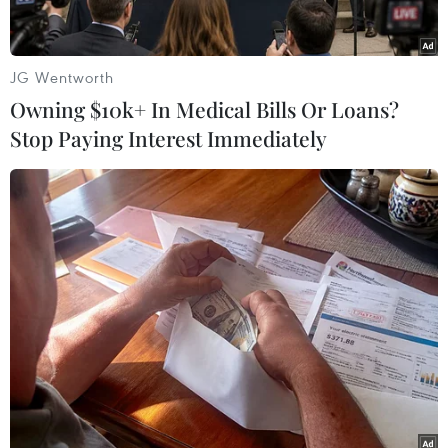
JG Wentworth
Owning $10k+ In Medical Bills Or Loans?
Stop Paying Interest Immediately
Lực lượng chức năng làm nhiệm vụ ở hiện trường vụ cháy ôtô
trên cao tốc Nội Bài-Lào Cai. (Ảnh: Hoàng Hùng/TTXVN)