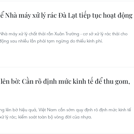
 Nhà máy xử lý rác Đà Lạt tiếp tục hoạt động
à máy xử lý chất thải rắn Xuân Trường - cơ sở xử lý rác thải cho
 động sau nhiều lần phải tạm ngừng do thiếu kinh phí.
 lên bờ: Cần rõ định mức kinh tế để thu gom,
ng lên bờ hiệu quả, Việt Nam cần sớm quy định rõ định mức kinh tế
xử lý rác; kiểm soát toàn bộ vòng đời của nhựa.