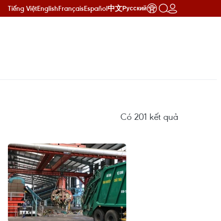
Tiếng Việt
English
Français
Español
中文
Русский
Có
201
kết quả