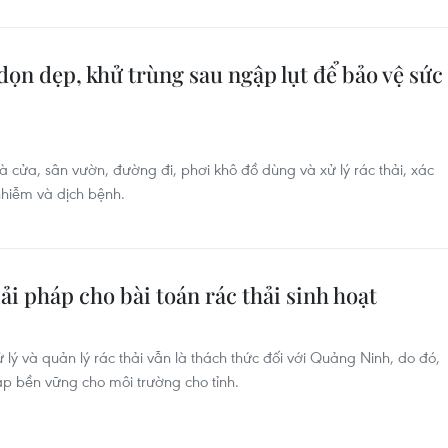
ọn dẹp, khử trùng sau ngập lụt để bảo vệ sức
à cửa, sân vườn, đường đi, phơi khô đồ dùng và xử lý rác thải, xác
nhiễm và dịch bệnh.
ải pháp cho bài toán rác thải sinh hoạt
 lý và quản lý rác thải vẫn là thách thức đối với Quảng Ninh, do đó,
háp bền vững cho môi trường cho tỉnh.